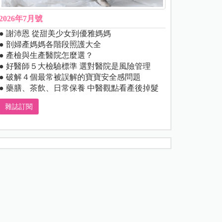
2026年7月號
● 謝沛恩 從甜美少女到優雅媽媽
● 剖婦產媽媽各階段照護大全
● 產檢與生產醫院怎麼選？
● 好醫師５大檢驗標準 選對醫院是風險管理
● 破解４個最常被誤解的寶寶安全感問題
● 藥膳、茶飲、日常保養 中醫觀點看產後掉髮
雜誌訂閱