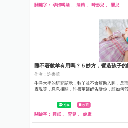
關鍵字：
孕婦喝酒
、
酒精
、
畸形兒
、
嬰兒
睡不著數羊有用嗎？５妙方，營造孩子的
作者：許書華
牛津大學的研究顯示，數羊並不會幫助入睡，反
表現等，息息相關，許書華醫師告訴你，該如何
收藏
關鍵字：
睡眠
、
育兒
、
健康