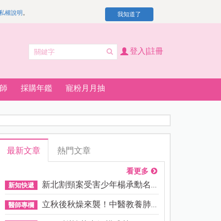
私權說明
。
我知道了
登入|註冊
師
採購年鑑
寵粉月月抽
最新文章
熱門文章
看更多
新北割頸案受害少年楊承勳名...
新知快遞
立秋後秋燥來襲！中醫教養肺...
醫師專欄