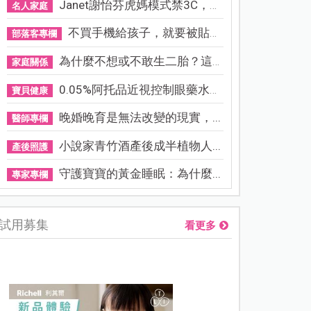
Janet謝怡芬虎媽模式禁3C，看...
名人家庭
不買手機給孩子，就要被貼「...
部落客專欄
為什麼不想或不敢生二胎？這8...
家庭關係
0.05%阿托品近視控制眼藥水納...
寶貝健康
晚婚晚育是無法改變的現實，...
醫師專欄
小說家青竹酒產後成半植物人...
產後照護
守護寶寶的黃金睡眠：為什麼...
專家專欄
試用募集
看更多