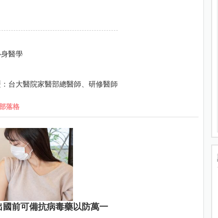
心身醫學
經歷：台大醫院家醫部總醫師、研修醫師
部落格
出國前可備抗病毒藥以防萬一