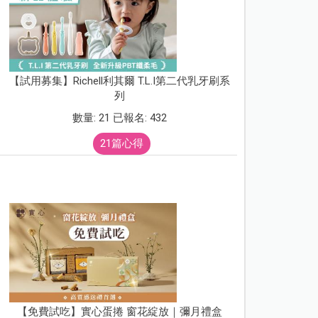
【試用募集】Richell利其爾 T.L.I第二代乳牙刷系
列
數量: 21 已報名: 432
21篇心得
【免費試吃】實心蛋捲 窗花綻放｜彌月禮盒