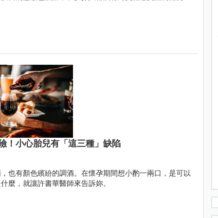
險！小心胎兒有「這三種」缺陷
酒，也有顏色繽紛的調酒。在懷孕期間想小酌一兩口，是可以
是什麼，就讓許書華醫師來告訴妳。