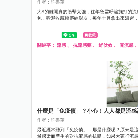
作者：許書華
大S的離開真的衝擊太強，往年急需呼籲施打的流
包，歡迎收藏轉傳給親友，每年十月拿出來溫習
收藏
關鍵字：
流感
、
抗流感藥
、
紓伏效
、
克流感
什麼是「免疫債」？小心！人人都是流感
作者：許書華
最近經常聽到「免疫債」，那是什麼呢？原來是
然感染而產生的對抗流感的抗體，如果大家打流