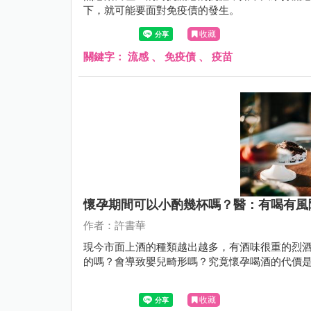
下，就可能要面對免疫債的發生。
收藏
關鍵字：
流感
、
免疫債
、
疫苗
懷孕期間可以小酌幾杯嗎？醫：有喝有風
作者：許書華
現今市面上酒的種類越出越多，有酒味很重的烈
的嗎？會導致嬰兒畸形嗎？究竟懷孕喝酒的代價
收藏