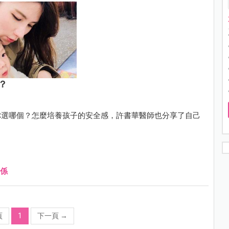
？
你選哪個？怎麼培養孩子的安全感，許書華醫師也分享了自己
係
頁
1
下一頁
→