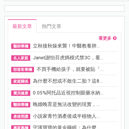
最新文章
熱門文章
看更多
立秋後秋燥來襲！中醫教養肺...
醫師專欄
Janet謝怡芬虎媽模式禁3C，看...
名人家庭
不買手機給孩子，就要被貼「...
部落客專欄
為什麼不想或不敢生二胎？這8...
家庭關係
0.05%阿托品近視控制眼藥水納...
寶貝健康
晚婚晚育是無法改變的現實，...
醫師專欄
小說家青竹酒產後成半植物人...
產後照護
守護寶寶的黃金睡眠：為什麼...
專家專欄