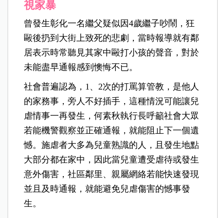
視家暴
曾發生彰化一名繼父疑似因4歲繼子吵鬧，狂
毆後扔到大街上致死的悲劇，當時報導就有鄰
居表示時常聽見其家中毆打小孩的聲音，對於
未能盡早通報感到懊悔不已。
社會普遍認為，1、2次的打罵算管教，是他人
的家務事，旁人不好插手，這種情況可能讓兒
虐情事一再發生，何素秋執行長呼籲社會大眾
若能機警觀察並正確通報，就能阻止下一個遺
憾。施虐者大多為兒童熟識的人，且發生地點
大部分都在家中，因此當兒童遭受虐待或發生
意外傷害，社區鄰里、親屬網絡若能快速發現
並且及時通報，就能避免兒虐傷害的憾事發
生。