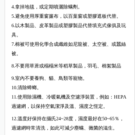
4.拿掉地毯，或定期噴灑除螨劑。
5.避免使用厚重窗簾布，以百葉窗或塑膠遮板代替。
6.以木製品、皮革製品或塑膠製品代替填充式傢俱及玩
具。
7.棉被可使用化學合成纖維如尼龍被、太空被、或蠶絲
被。
8.不要用草蓆或榻榻米等稻草製品，羽毛、棉絮製品
9.室內不要養狗、貓、鳥類等寵物。
10.清除蟑螂。
11.使用除濕機、冷暖氣機及空濾淨裝置，例如：HEPA
過濾網，以保持空氣潔淨及溫、濕度之恆定。
12.溫度好保持在攝氏24~28度，濕度最好在50~65％，
過濾網時常清洗，如此可減少塵螨、黴菌的滋生。