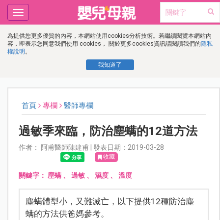
Toggle
navigation
為提供您更多優質的內容，本網站使用cookies分析技術。若繼續閱覽本網站內
容，即表示您同意我們使用 cookies， 關於更多cookies資訊請閱讀我們的
隱私
權說明
。
我知道了
首頁
專欄
醫師專欄
過敏季來臨，防治塵螨的12道方法
作者： 阿甫醫師陳建甫 | 發表日期：2019-03-28
收藏
關鍵字：
塵螨
、
過敏
、
濕度
、
溫度
塵螨體型小，又難滅亡，以下提供12種防治塵
螨的方法供爸媽參考。