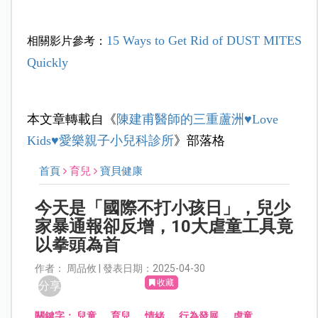
15 Ways to Get Rid of DUST MITES
相關影片參考：
Quickly
本文章轉載自《
陳建甫醫師的三重蘆洲♥Love
Kids♥愛樂親子小兒科診所
》部落格
首頁
育兒
寶貝健康
今天是「國際不打小孩日」，兒少
家暴通報卻反增，10大虐童工具竟
以拳頭為首
作者： 周品攸 | 發表日期：2025-04-30
收藏
分享
關鍵字：
兒童
、
育兒
、
情緒
、
行為發展
、
虐童