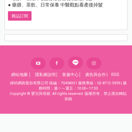
● 藥膳、茶飲、日常保養 中醫觀點看產後掉髮
雜誌訂閱
網站地圖
│
隱私權說明
│
客服中心
│
廣告與合作
|
RSS
婦幼網路股份有限公司 統編：70458331 服務專線：02-8712-5959 | 服
務時間：週一～週五：10:00~17:30
Copyright © 嬰兒與母親. All rights reserved. 版權所有，禁止擅自轉貼
節錄