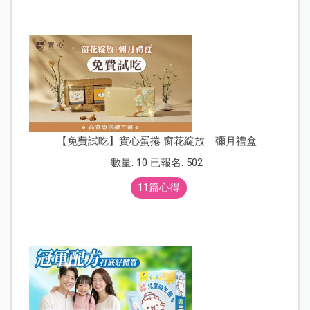
【免費試吃】實心蛋捲 窗花綻放｜彌月禮盒
數量: 10 已報名: 502
11篇心得