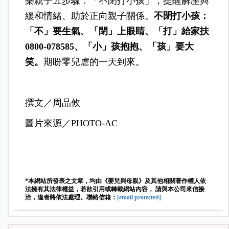
樂親子五步驟：「不閉打小孩」，提醒解壓與
緩和情緒、助於正向親子關係。
不閉打小孩：
「不」要生氣、「閉」上眼睛、「打」給家扶
0800-078585
、「小」孩抱抱、「孩」要大
笑。
期盼零兒虐的一天到來。
撰文／周品攸
圖片來源／PHOTO-AC
*本網站所發表之文章，均由《嬰兒與母親》及其他相關著作權人依
法擁有其法律權益，若欲引用或轉載網站內容， 請與本公司來信接
洽，違者將依法處理。聯絡信箱：
[email protected]