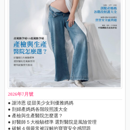
2026年7月號
● 謝沛恩 從甜美少女到優雅媽媽
● 剖婦產媽媽各階段照護大全
● 產檢與生產醫院怎麼選？
● 好醫師５大檢驗標準 選對醫院是風險管理
● 破解４個最常被誤解的寶寶安全感問題