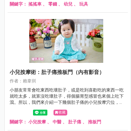
關鍵字：
搖搖車
、
零錢
、
幼兒
、
玩具
小兒按摩術：肚子痛推板門（內有影音）
作者：賴韋圳
小朋友常常會吃東西吃壞肚子，或是吃到喜歡吃的東西一吃
就吃太多，就算沒吃壞肚子，得個腸胃型感冒也來個上吐下
瀉。所以，我們來介紹一下幾個肚子痛的小兒按摩穴位，首
先必學的穴位就是「推板門」～
收藏
關鍵字：
小兒按摩
、
中醫
、
肚子痛
、
推板門