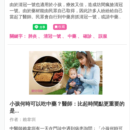
由於清冠一號也適用於小孩，療效又佳，造成坊間瘋搶清冠
一號。由於藥材能由民眾自己取得，因此許多人紛紛給自己
當起了醫師。民眾會自行到中藥房抓清冠一號，或請中藥房
的人代煎回去服用。賴韋圳中醫師最近就遇見不少「誤服」
收藏
的病患，即使病愈後依然堅持服用清冠一號，而理由竟是
「清冠一號要吃完整個療程才會好」……
關鍵字：
肺炎
、
清冠一號
、
中藥
、
確診
、
誤服
小孩何時可以吃中藥？醫師：比起時間點更重要的
是...
作者：賴韋圳
中醫師賴韋圳有一天在門診中遇到病患詢問：「小孩何時可