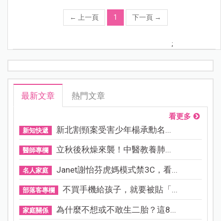
←
上一頁
1
下一頁
→
;
最新文章
熱門文章
看更多
新北割頸案受害少年楊承勳名...
新知快遞
立秋後秋燥來襲！中醫教養肺...
醫師專欄
Janet謝怡芬虎媽模式禁3C，看...
名人家庭
不買手機給孩子，就要被貼「...
部落客專欄
為什麼不想或不敢生二胎？這8...
家庭關係