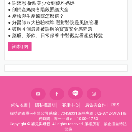
● 謝沛恩 從甜美少女到優雅媽媽
● 剖婦產媽媽各階段照護大全
● 產檢與生產醫院怎麼選？
● 好醫師５大檢驗標準 選對醫院是風險管理
● 破解４個最常被誤解的寶寶安全感問題
● 藥膳、茶飲、日常保養 中醫觀點看產後掉髮
雜誌訂閱
網站地圖
│
隱私權說明
│
客服中心
│
廣告與合作
|
RSS
婦幼網路股份有限公司 統編：70458331 服務專線：02-8712-5959 | 服
務時間：週一～週五：10:00~17:30
Copyright © 嬰兒與母親. All rights reserved. 版權所有，禁止擅自轉貼
節錄