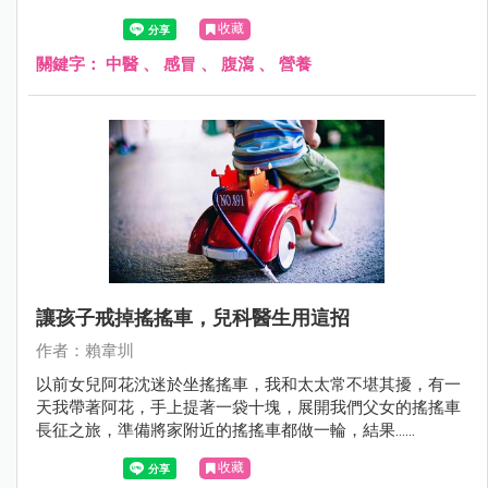
收藏
關鍵字：
中醫
、
感冒
、
腹瀉
、
營養
讓孩子戒掉搖搖車，兒科醫生用這招
作者：賴韋圳
以前女兒阿花沈迷於坐搖搖車，我和太太常不堪其擾，有一
天我帶著阿花，手上提著一袋十塊，展開我們父女的搖搖車
長征之旅，準備將家附近的搖搖車都做一輪，結果......
收藏