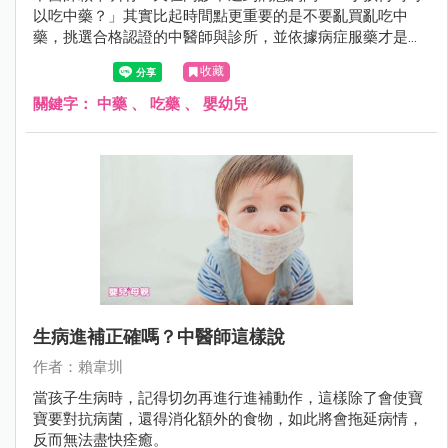
以吃中藥？」其實比起時間點更重要的是不要亂買亂吃中
藥，挑選合格認證的中醫師與診所，並依據病症服藥才是正
確之道，聽聽醫師怎麼說。
收藏
關鍵字：
中藥
、
吃藥
、
嬰幼兒
生病進補正確嗎？中醫師這樣說
作者：賴韋圳
當孩子生病時，記得切勿再進行進補動作，這樣除了會使寶
寶要對抗病菌，還得消化額外的食物，如此將會拖延病情，
反而無法盡快痊癒。