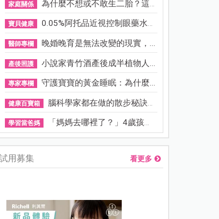
為什麼不想或不敢生二胎？這8...
家庭關係
0.05%阿托品近視控制眼藥水納...
寶貝健康
晚婚晚育是無法改變的現實，...
醫師專欄
小說家青竹酒產後成半植物人...
產後照護
守護寶寶的黃金睡眠：為什麼...
專家專欄
腦科學家都在做的散步秘訣！...
健康百寶箱
「媽媽去哪裡了？」4歲孩子還...
學習當爸媽
試用募集
看更多