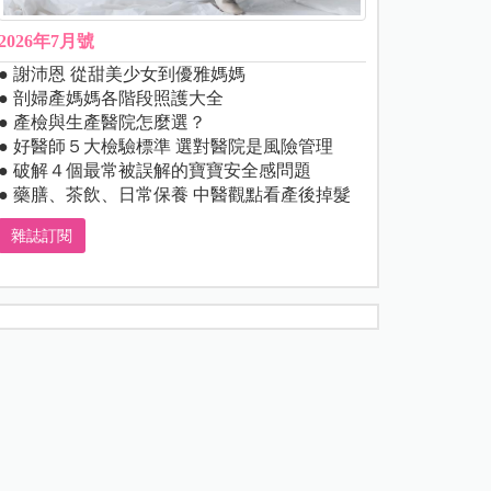
2026年7月號
● 謝沛恩 從甜美少女到優雅媽媽
● 剖婦產媽媽各階段照護大全
● 產檢與生產醫院怎麼選？
● 好醫師５大檢驗標準 選對醫院是風險管理
● 破解４個最常被誤解的寶寶安全感問題
● 藥膳、茶飲、日常保養 中醫觀點看產後掉髮
雜誌訂閱