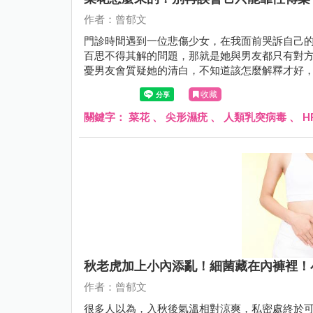
作者：曾郁文
門診時間遇到一位悲傷少女，在我面前哭訴自己
百思不得其解的問題，那就是她與男友都只有對
憂男友會質疑她的清白，不知道該怎麼解釋才好，
收藏
關鍵字：
菜花
、
尖形濕疣
、
人類乳突病毒
、
H
秋老虎加上小內添亂！細菌藏在內褲裡！
作者：曾郁文
很多人以為，入秋後氣溫相對涼爽，私密處終於