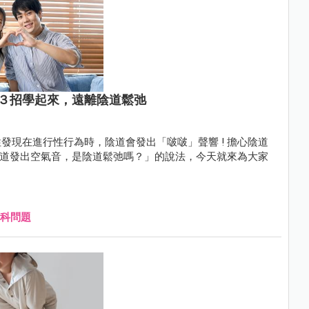
３招學起來，遠離陰道鬆弛
在進行性行為時，陰道會發出「啵啵」聲響 ! 擔心陰道
時陰道發出空氣音，是陰道鬆弛嗎？」的說法，今天就來為大家
科問題