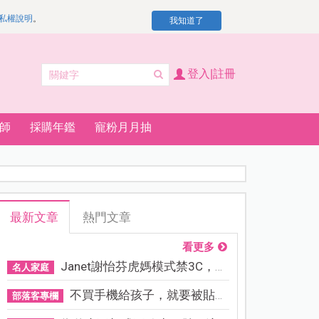
私權說明
。
我知道了
登入|註冊
師
採購年鑑
寵粉月月抽
最新文章
熱門文章
看更多
Janet謝怡芬虎媽模式禁3C，看...
名人家庭
不買手機給孩子，就要被貼「...
部落客專欄