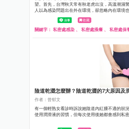
望。首先，台灣秋天常有秋老虎出沒，高溫潮濕
人以為感染問題出在外在環境，卻忽略內在環境
收藏
關鍵字：
私密處感染
、
私密處搔癢
、
私密處保
陰道乾澀怎麼辦？陰道乾澀的7大原因及
作者：曾郁文
有一個輕熟女看診時訴說她陰道內紅腫不適的狀
使用潤滑液的習慣，但每次使用後她都會感到私