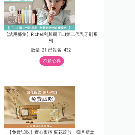
【試用募集】Richell利其爾 T.L.I第二代乳牙刷系
列
數量: 21 已報名: 432
21篇心得
【免費試吃】實心蛋捲 窗花綻放｜彌月禮盒