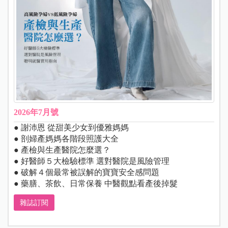
2026年7月號
● 謝沛恩 從甜美少女到優雅媽媽
● 剖婦產媽媽各階段照護大全
● 產檢與生產醫院怎麼選？
● 好醫師５大檢驗標準 選對醫院是風險管理
● 破解４個最常被誤解的寶寶安全感問題
● 藥膳、茶飲、日常保養 中醫觀點看產後掉髮
雜誌訂閱