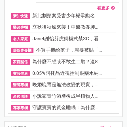
看更多
新北割頸案受害少年楊承勳名...
新知快遞
立秋後秋燥來襲！中醫教養肺...
醫師專欄
Janet謝怡芬虎媽模式禁3C，看...
名人家庭
不買手機給孩子，就要被貼「...
部落客專欄
為什麼不想或不敢生二胎？這8...
家庭關係
0.05%阿托品近視控制眼藥水納...
寶貝健康
晚婚晚育是無法改變的現實，...
醫師專欄
小說家青竹酒產後成半植物人...
產後照護
守護寶寶的黃金睡眠：為什麼...
專家專欄