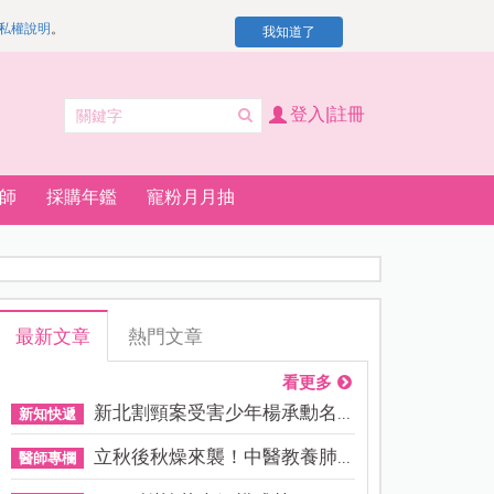
私權說明
。
我知道了
登入|註冊
師
採購年鑑
寵粉月月抽
最新文章
熱門文章
看更多
新北割頸案受害少年楊承勳名...
新知快遞
立秋後秋燥來襲！中醫教養肺...
醫師專欄