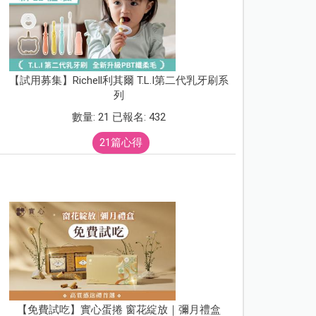
【試用募集】Richell利其爾 T.L.I第二代乳牙刷系
列
數量: 21 已報名: 432
21篇心得
【免費試吃】實心蛋捲 窗花綻放｜彌月禮盒