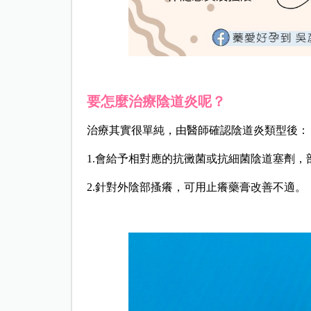
要怎麼治療陰道炎呢？
治療其實很單純，由醫師確認陰道炎類型後：
1.會給予相對應的抗黴菌或抗細菌陰道塞劑
2.針對外陰部搔癢，可用止癢藥膏改善不適。