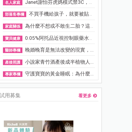
Janet謝怡芬虎媽模式禁3C，看...
名人家庭
不買手機給孩子，就要被貼「...
部落客專欄
為什麼不想或不敢生二胎？這8...
家庭關係
0.05%阿托品近視控制眼藥水納...
寶貝健康
晚婚晚育是無法改變的現實，...
醫師專欄
小說家青竹酒產後成半植物人...
產後照護
守護寶寶的黃金睡眠：為什麼...
專家專欄
試用募集
看更多