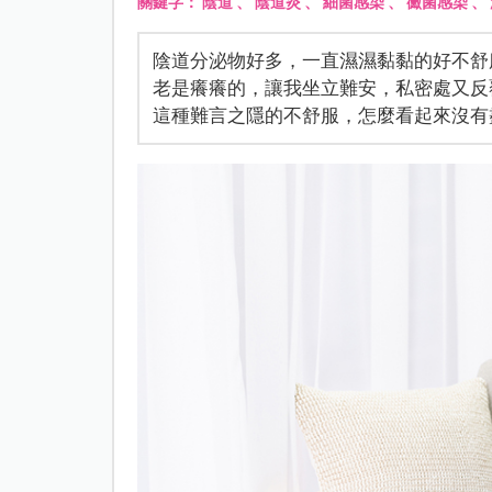
關鍵字：
陰道
、
陰道炎
、
細菌感染
、
黴菌感染
、
陰道分泌物好多，一直濕濕黏黏的好不舒
老是癢癢的，讓我坐立難安，私密處又反
這種難言之隱的不舒服，怎麼看起來沒有盡頭啊.