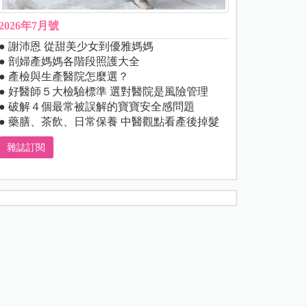
2026年7月號
● 謝沛恩 從甜美少女到優雅媽媽
● 剖婦產媽媽各階段照護大全
● 產檢與生產醫院怎麼選？
● 好醫師５大檢驗標準 選對醫院是風險管理
● 破解４個最常被誤解的寶寶安全感問題
● 藥膳、茶飲、日常保養 中醫觀點看產後掉髮
雜誌訂閱