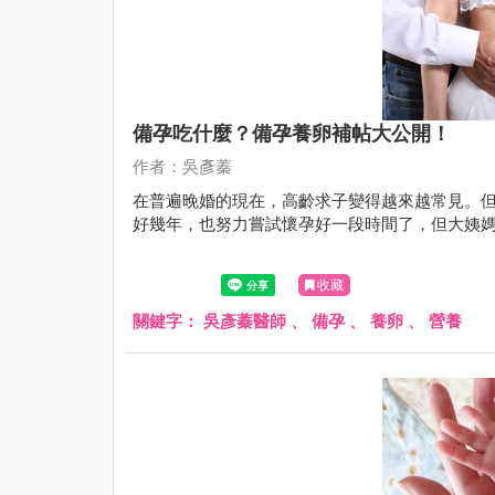
備孕吃什麼？備孕養卵補帖大公開！
作者：吳彥蓁
在普遍晚婚的現在，高齡求子變得越來越常見。
好幾年，也努力嘗試懷孕好一段時間了，但大姨媽還是每
收藏
關鍵字：
吳彥蓁醫師
、
備孕
、
養卵
、
營養