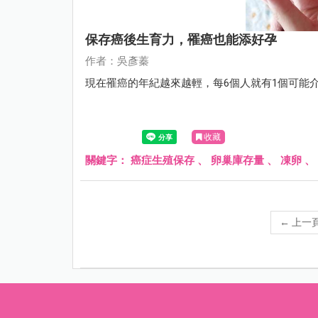
保存癌後生育力，罹癌也能添好孕
作者：吳彥蓁
現在罹癌的年紀越來越輕，每6個人就有1個可能
收藏
關鍵字：
癌症生殖保存
、
卵巢庫存量
、
凍卵
、
←
上一