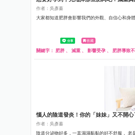
作者：吳彥蓁
大家都知道肥胖會影響我們的外觀、自信心和身
收藏
關鍵字：
肥胖
、
減重
、
影響受孕
、
肥胖導致不
惱人的陰道發炎！你的「妹妹」又不開心
作者：吳彥蓁
陰道分泌物好多，一直濕濕黏黏的好不舒服， 老