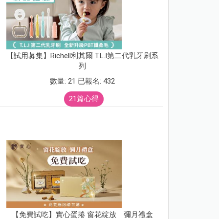
【試用募集】Richell利其爾 T.L.I第二代乳牙刷系
列
數量: 21 已報名: 432
21篇心得
【免費試吃】實心蛋捲 窗花綻放｜彌月禮盒