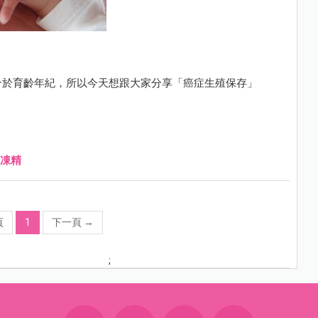
介於育齡年紀，所以今天想跟大家分享「癌症生殖保存」
凍精
頁
1
下一頁
→
;