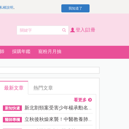
私權說明
。
我知道了
登入|註冊
師
採購年鑑
寵粉月月抽
最新文章
熱門文章
看更多
新北割頸案受害少年楊承勳名...
新知快遞
立秋後秋燥來襲！中醫教養肺...
醫師專欄