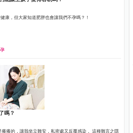
體健康，但大家知道肥胖也會讓我們不孕嗎？！
孕
了嗎？
是癢癢的，讓我坐立難安，私密處又反覆感染， 這種難言之隱