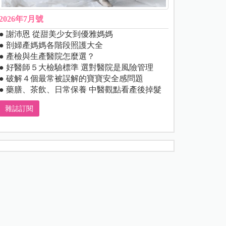
2026年7月號
● 謝沛恩 從甜美少女到優雅媽媽
● 剖婦產媽媽各階段照護大全
● 產檢與生產醫院怎麼選？
● 好醫師５大檢驗標準 選對醫院是風險管理
● 破解４個最常被誤解的寶寶安全感問題
● 藥膳、茶飲、日常保養 中醫觀點看產後掉髮
雜誌訂閱