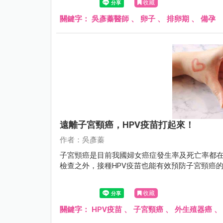
收藏
關鍵字：
吳彥蓁醫師
、
卵子
、
排卵期
、
備孕
遠離子宮頸癌，HPV疫苗打起來！
作者：吳彥蓁
子宮頸癌是目前我國婦女癌症發生率及死亡率都在
檢查之外，接種HPV疫苗也能有效預防子宮頸癌
收藏
關鍵字：
HPV疫苗
、
子宮頸癌
、
外生殖器癌