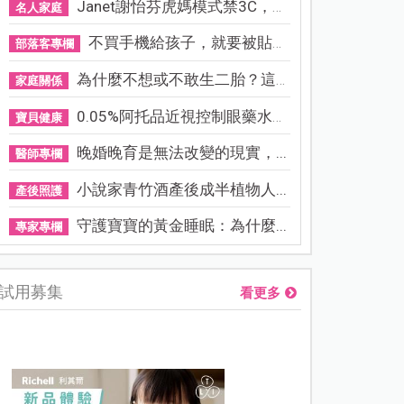
Janet謝怡芬虎媽模式禁3C，看...
名人家庭
不買手機給孩子，就要被貼「...
部落客專欄
為什麼不想或不敢生二胎？這8...
家庭關係
0.05%阿托品近視控制眼藥水納...
寶貝健康
晚婚晚育是無法改變的現實，...
醫師專欄
小說家青竹酒產後成半植物人...
產後照護
守護寶寶的黃金睡眠：為什麼...
專家專欄
試用募集
看更多