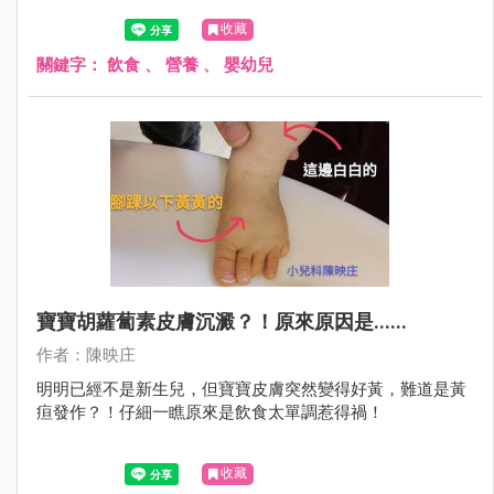
收藏
關鍵字：
飲食
、
營養
、
嬰幼兒
寶寶胡蘿蔔素皮膚沉澱？！原來原因是......
作者：陳映庄
明明已經不是新生兒，但寶寶皮膚突然變得好黃，難道是黃
疸發作？！仔細一瞧原來是飲食太單調惹得禍！
收藏