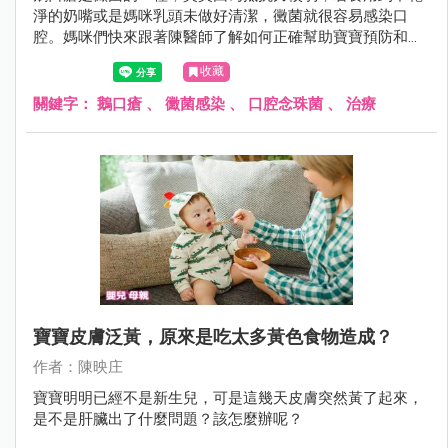
淨的奶嘴或是媽咪乳頭未做好清潔，黴菌就很容易感染口
腔。媽咪們快來跟著陳醫師了解如何正確幫助寶寶預防和治
療鵝口瘡的方針。
收藏
關鍵字：
鵝口瘡
、
黴菌感染
、
口腔念珠菌
、
治療
寶寶皮膚泛黃，原來是吃太多黃色食物造成？
作者：陳映庄
寶寶明明已經不是新生兒，可是這幾天皮膚突然黃了起來，
是不是肝臟出了什麼問題？該怎麼辦呢？