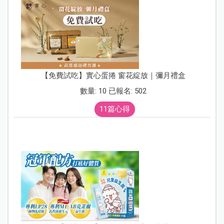
【免費試吃】實心蛋捲 窗花綻放｜彌月禮盒
數量: 10 已報名: 502
11篇心得