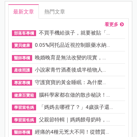
最新文章
熱門文章
看更多
不買手機給孩子，就要被貼「...
部落客專欄
0.05%阿托品近視控制眼藥水納...
寶貝健康
晚婚晚育是無法改變的現實，...
醫師專欄
小說家青竹酒產後成半植物人...
產後照護
守護寶寶的黃金睡眠：為什麼...
專家專欄
腦科學家都在做的散步秘訣！...
健康百寶箱
「媽媽去哪裡了？」4歲孩子還...
學習當爸媽
父親節特輯｜媽媽餵母奶時，...
學習當爸媽
經痛的4種元兇大不同！從體質...
醫師專欄