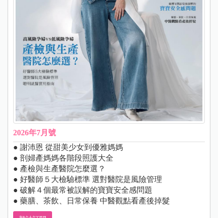
2026年7月號
● 謝沛恩 從甜美少女到優雅媽媽
● 剖婦產媽媽各階段照護大全
● 產檢與生產醫院怎麼選？
● 好醫師５大檢驗標準 選對醫院是風險管理
● 破解４個最常被誤解的寶寶安全感問題
● 藥膳、茶飲、日常保養 中醫觀點看產後掉髮