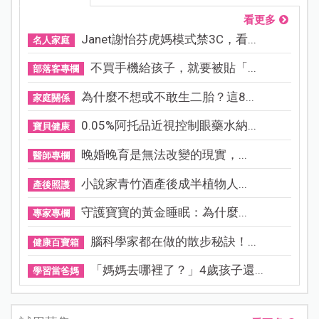
看更多
Janet謝怡芬虎媽模式禁3C，看...
名人家庭
不買手機給孩子，就要被貼「...
部落客專欄
為什麼不想或不敢生二胎？這8...
家庭關係
0.05%阿托品近視控制眼藥水納...
寶貝健康
晚婚晚育是無法改變的現實，...
醫師專欄
小說家青竹酒產後成半植物人...
產後照護
守護寶寶的黃金睡眠：為什麼...
專家專欄
腦科學家都在做的散步秘訣！...
健康百寶箱
「媽媽去哪裡了？」4歲孩子還...
學習當爸媽