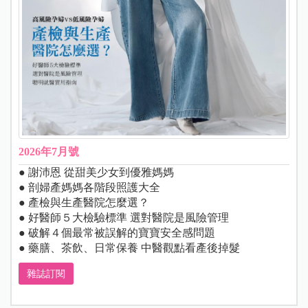
2026年7月號
● 謝沛恩 從甜美少女到優雅媽媽
● 剖婦產媽媽各階段照護大全
● 產檢與生產醫院怎麼選？
● 好醫師５大檢驗標準 選對醫院是風險管理
● 破解４個最常被誤解的寶寶安全感問題
● 藥膳、茶飲、日常保養 中醫觀點看產後掉髮
雜誌訂閱