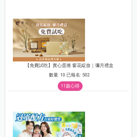
【免費試吃】實心蛋捲 窗花綻放｜彌月禮盒
數量: 10 已報名: 502
11篇心得