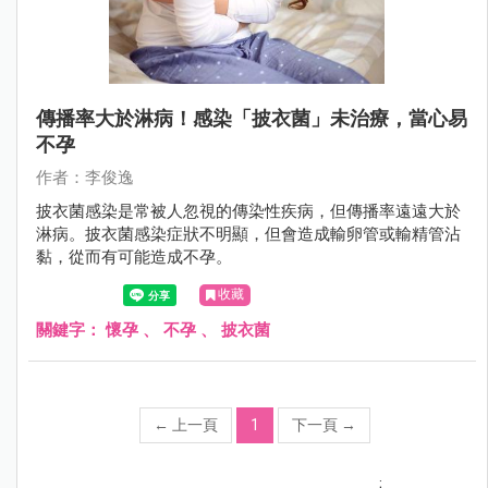
傳播率大於淋病！感染「披衣菌」未治療，當心易
不孕
作者：李俊逸
披衣菌感染是常被人忽視的傳染性疾病，但傳播率遠遠大於
淋病。披衣菌感染症狀不明顯，但會造成輸卵管或輸精管沾
黏，從而有可能造成不孕。
收藏
關鍵字：
懷孕
、
不孕
、
披衣菌
←
上一頁
1
下一頁
→
;