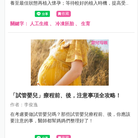
養至最佳狀態再植入懷孕；等待較好的植入時機，提高受孕
機率；也可以趁年輕先將胚胎冷凍保存，等到計劃生育再將
收藏
胚胎植入。
關鍵字：
人工生殖
、
冷凍胚胎
、
生育
「試管嬰兒」療程前、後，注意事項全攻略！
作者：李俊逸
在考慮要做試管嬰兒嗎？那些試管嬰兒療程前、後，你應該
要注意的事，醫師都幫媽媽們整理好了！
收藏