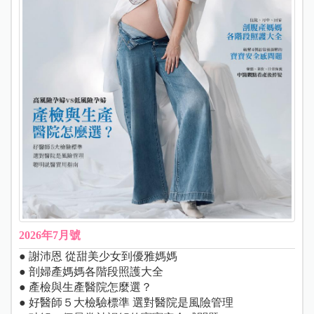
2026年7月號
● 謝沛恩 從甜美少女到優雅媽媽
● 剖婦產媽媽各階段照護大全
● 產檢與生產醫院怎麼選？
● 好醫師５大檢驗標準 選對醫院是風險管理