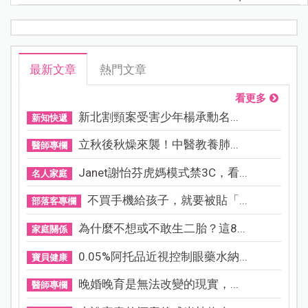
最新文章
熱門文章
看更多
新北割頸案受害少年楊承勳名...
新知快遞
立秋後秋燥來襲！中醫教養肺...
醫師專欄
Janet謝怡芬虎媽模式禁3C，看...
名人家庭
不買手機給孩子，就要被貼「...
部落客專欄
為什麼不想或不敢生二胎？這8...
家庭關係
0.05%阿托品近視控制眼藥水納...
寶貝健康
晚婚晚育是無法改變的現實，...
醫師專欄