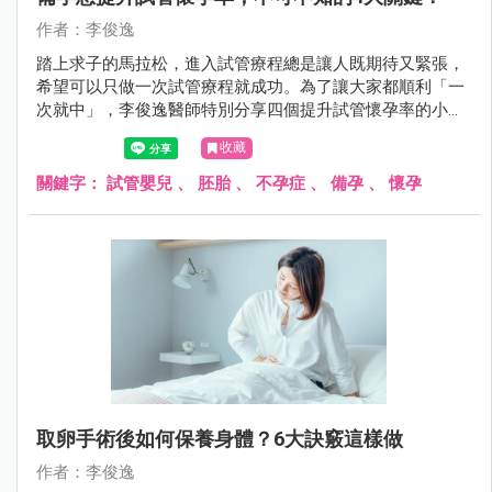
作者：李俊逸
踏上求子的馬拉松，進入試管療程總是讓人既期待又緊張，
希望可以只做一次試管療程就成功。為了讓大家都順利「一
次就中」，李俊逸醫師特別分享四個提升試管懷孕率的小秘
訣，一起來看看吧～
收藏
關鍵字：
試管嬰兒
、
胚胎
、
不孕症
、
備孕
、
懷孕
取卵手術後如何保養身體？6大訣竅這樣做
作者：李俊逸