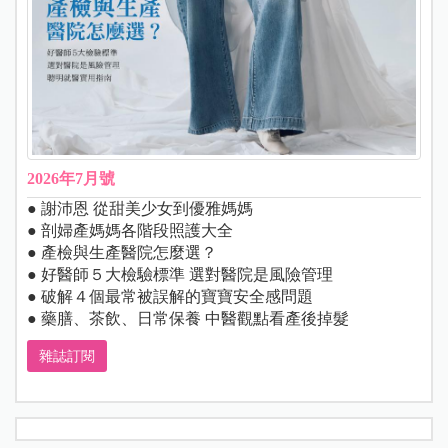
2026年7月號
● 謝沛恩 從甜美少女到優雅媽媽
● 剖婦產媽媽各階段照護大全
● 產檢與生產醫院怎麼選？
● 好醫師５大檢驗標準 選對醫院是風險管理
● 破解４個最常被誤解的寶寶安全感問題
● 藥膳、茶飲、日常保養 中醫觀點看產後掉髮
雜誌訂閱