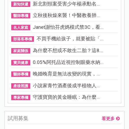
新北割頸案受害少年楊承勳名...
新知快遞
立秋後秋燥來襲！中醫教養肺...
醫師專欄
Janet謝怡芬虎媽模式禁3C，看...
名人家庭
不買手機給孩子，就要被貼「...
部落客專欄
為什麼不想或不敢生二胎？這8...
家庭關係
0.05%阿托品近視控制眼藥水納...
寶貝健康
晚婚晚育是無法改變的現實，...
醫師專欄
小說家青竹酒產後成半植物人...
產後照護
守護寶寶的黃金睡眠：為什麼...
專家專欄
試用募集
看更多