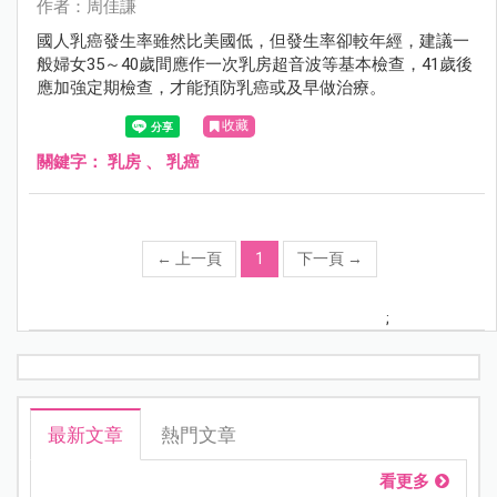
作者：周佳謙
國人乳癌發生率雖然比美國低，但發生率卻較年經，建議一
般婦女35～40歲間應作一次乳房超音波等基本檢查，41歲後
應加強定期檢查，才能預防乳癌或及早做治療。
收藏
關鍵字：
乳房
、
乳癌
←
上一頁
1
下一頁
→
;
最新文章
熱門文章
看更多