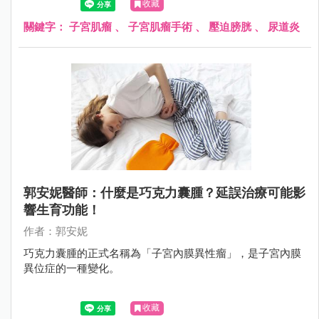
收藏
顆大小不一的肌瘤，其中 1 顆大約 8 公分大，向外壓迫到膀
胱和尿道，造成頻尿、排尿困難；另 1 顆壓迫到腸子，造成
關鍵字：
子宮肌瘤
、
子宮肌瘤手術
、
壓迫膀胱
、
尿道炎
腹脹不舒服，因此立即為她安排手術切除肌瘤，才終於根除
了這位婦女的長期之痛。
郭安妮醫師：什麼是巧克力囊腫？延誤治療可能影
響生育功能！
作者：郭安妮
巧克力囊腫的正式名稱為「子宮內膜異性瘤」，是子宮內膜
異位症的一種變化。
收藏