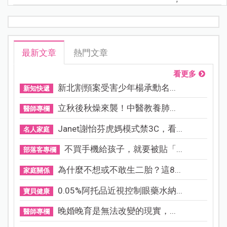
最新文章
熱門文章
看更多
新北割頸案受害少年楊承勳名...
新知快遞
立秋後秋燥來襲！中醫教養肺...
醫師專欄
Janet謝怡芬虎媽模式禁3C，看...
名人家庭
不買手機給孩子，就要被貼「...
部落客專欄
為什麼不想或不敢生二胎？這8...
家庭關係
0.05%阿托品近視控制眼藥水納...
寶貝健康
晚婚晚育是無法改變的現實，...
醫師專欄