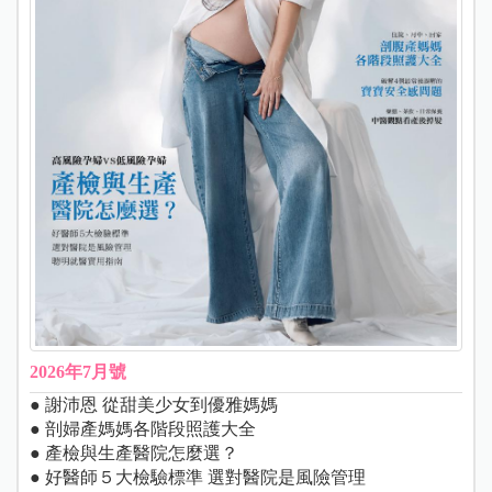
2026年7月號
● 謝沛恩 從甜美少女到優雅媽媽
● 剖婦產媽媽各階段照護大全
● 產檢與生產醫院怎麼選？
● 好醫師５大檢驗標準 選對醫院是風險管理