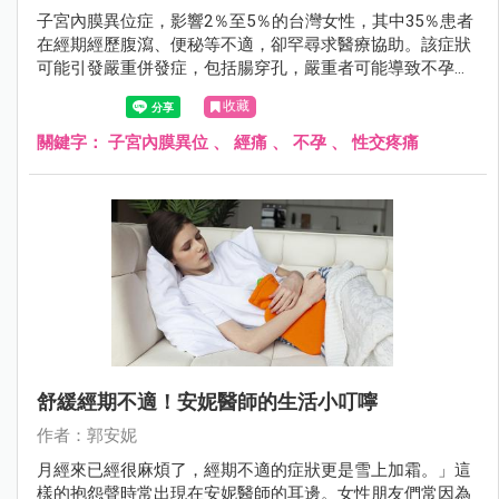
子宮內膜異位症，影響2％至5％的台灣女性，其中35％患者
在經期經歷腹瀉、便秘等不適，卻罕尋求醫療協助。該症狀
可能引發嚴重併發症，包括腸穿孔，嚴重者可能導致不孕。
臨床表現包括經痛、不孕症、性交疼痛等。及早發現及治療
收藏
至關重要，特別對計劃生育的女性，懷孕期間的荷爾蒙變化
有助於症狀緩解。
關鍵字：
子宮內膜異位
、
經痛
、
不孕
、
性交疼痛
舒緩經期不適！安妮醫師的生活小叮嚀
作者：郭安妮
月經來已經很麻煩了，經期不適的症狀更是雪上加霜。」這
樣的抱怨聲時常出現在安妮醫師的耳邊。女性朋友們常因為