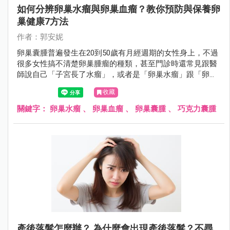
如何分辨卵巢水瘤與卵巢血瘤？教你預防與保養卵
巢健康7方法
作者：郭安妮
卵巢囊腫普遍發生在20到50歲有月經週期的女性身上，不過
很多女性搞不清楚卵巢腫瘤的種類，甚至門診時還常見跟醫
師說自己「子宮長了水瘤」，或者是「卵巢水瘤」跟「卵巢
血瘤」分不清楚，女性朋友應該要認識什麼是卵巢囊腫。
收藏
關鍵字：
卵巢水瘤
、
卵巢血瘤
、
卵巢囊腫
、
巧克力囊腫
產後落髮怎麼辦？ 為什麼會出現產後落髮？不尋