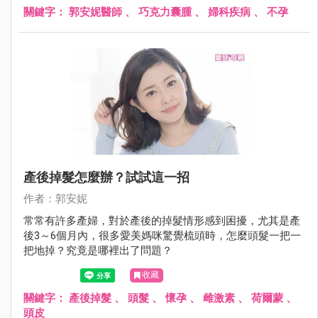
關鍵字：
郭安妮醫師
、
巧克力囊腫
、
婦科疾病
、
不孕
產後掉髮怎麼辦？試試這一招
作者：郭安妮
常常有許多產婦，對於產後的掉髮情形感到困擾，尤其是產
後3～6個月內，很多愛美媽咪驚覺梳頭時，怎麼頭髮一把一
把地掉？究竟是哪裡出了問題？
收藏
關鍵字：
產後掉髮
、
頭髮
、
懷孕
、
雌激素
、
荷爾蒙
、
頭皮