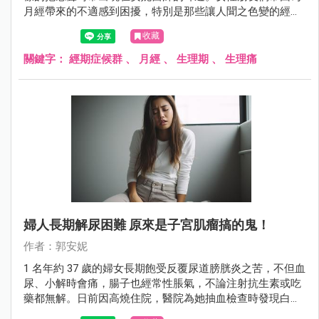
月經帶來的不適感到困擾，特別是那些讓人聞之色變的經期
症候群，在年齡介於 20 ~ 40 歲之間更是常見，尤其是在 25
收藏
~ 35 歲這個年齡段達到高峰。在這裡，安妮醫師將與大家分
享一些能夠幫助你揮別生理不適、重拾好氣色的建議。
關鍵字：
經期症候群
、
月經
、
生理期
、
生理痛
婦人長期解尿困難 原來是子宮肌瘤搞的鬼！
作者：郭安妮
1 名年約 37 歲的婦女長期飽受反覆尿道膀胱炎之苦，不但血
尿、小解時會痛，腸子也經常性脹氣，不論注射抗生素或吃
藥都無解。日前因高燒住院，醫院為她抽血檢查時發現白血
球數超標，血液裡滿佈細菌，同時檢查出她子宮裡長有 7、8