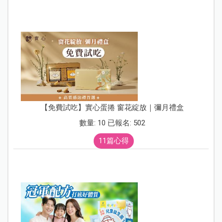
【免費試吃】實心蛋捲 窗花綻放｜彌月禮盒
數量: 10 已報名: 502
11篇心得