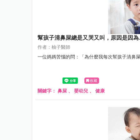
幫孩子清鼻屎總是又哭又叫，原因是因為..
作者：柚子醫師
一位媽媽苦惱的問：「為什麼我每次幫孩子清鼻
收藏
關鍵字：
鼻屎
、
嬰幼兒
、
健康