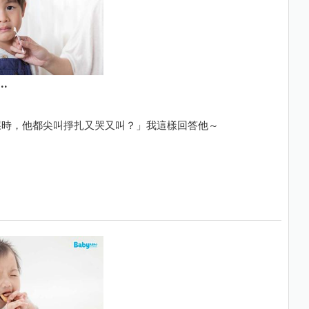
.
屎時，他都尖叫掙扎又哭又叫？」我這樣回答他～