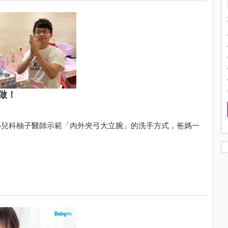
做！
小兒科柚子醫師示範「內外夾弓大立腕」的洗手方式，爸媽一