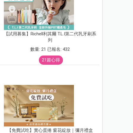
【試用募集】Richell利其爾 T.L.I第二代乳牙刷系
列
數量: 21 已報名: 432
21篇心得
【免費試吃】實心蛋捲 窗花綻放｜彌月禮盒