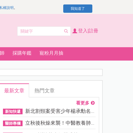
私權說明
。
我知道了
登入|註冊
師
採購年鑑
寵粉月月抽
最新文章
熱門文章
看更多
新北割頸案受害少年楊承勳名...
新知快遞
立秋後秋燥來襲！中醫教養肺...
醫師專欄