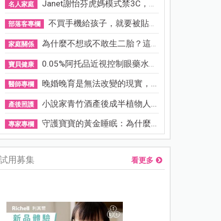
Janet謝怡芬虎媽模式禁3C，看...
名人家庭
不買手機給孩子，就要被貼「...
部落客專欄
為什麼不想或不敢生二胎？這8...
家庭關係
0.05%阿托品近視控制眼藥水納...
寶貝健康
晚婚晚育是無法改變的現實，...
醫師專欄
小說家青竹酒產後成半植物人...
產後照護
守護寶寶的黃金睡眠：為什麼...
專家專欄
試用募集
看更多