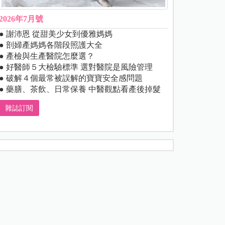
2026年7月號
● 謝沛恩 從甜美少女到優雅媽媽
● 剖婦產媽媽各階段照護大全
● 產檢與生產醫院怎麼選？
● 好醫師５大檢驗標準 選對醫院是風險管理
● 破解４個最常被誤解的寶寶安全感問題
● 藥膳、茶飲、日常保養 中醫觀點看產後掉髮
雜誌訂閱