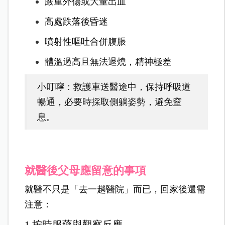
嚴重外傷或大量出血
高處跌落後昏迷
噴射性嘔吐合併腹脹
體溫過高且無法退燒，精神極差
小叮嚀：救護車送醫途中，保持呼吸道
暢通，必要時採取側躺姿勢，避免窒
息。
就醫後父母應留意的事項
就醫不只是「去一趟醫院」而已，回家後還需
注意：
1.按時服藥與觀察反應