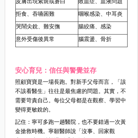
皮膚出現紫斑或蒼白
敗血症、血液問題
拒食、吞嚥困難
咽喉感染、中耳炎
哭鬧尖銳、難安撫
腸絞痛、感染
意外受傷後異常
腦震盪、骨折
安心育兒：信任與警覺並存
照顧寶寶是一場長跑。對新手父母而言，「該
不該看醫生」往往是最焦慮的問題。其實，不
需要苛責自己。每位父母都是在觀察、學習中
變得更敏銳的。
記住：寧可多跑一趟醫院，也不要錯過一次黃
金搶救時機。寧願醫師說「沒事、回家觀