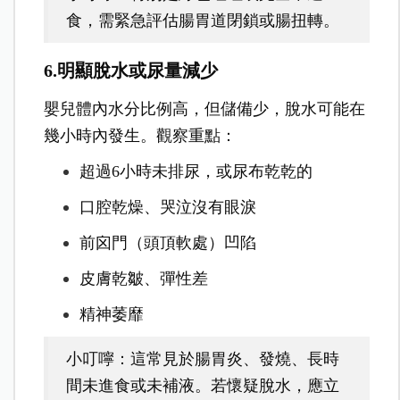
食，需緊急評估腸胃道閉鎖或腸扭轉。
6.明顯脫水或尿量減少
嬰兒體內水分比例高，但儲備少，脫水可能在
幾小時內發生。觀察重點：
超過6小時未排尿，或尿布乾乾的
口腔乾燥、哭泣沒有眼淚
前囟門（頭頂軟處）凹陷
皮膚乾皺、彈性差
精神萎靡
小叮嚀：這常見於腸胃炎、發燒、長時
間未進食或未補液。若懷疑脫水，應立