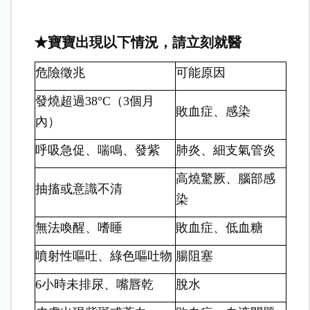
★寶寶出現以下情況，請立刻就醫
危險徵兆
可能原因
發燒超過38°C（3個月
敗血症、感染
內）
呼吸急促、喘鳴、發紫
肺炎、細支氣管炎
高燒驚厥、腦部感
抽搐或意識不清
染
無法喚醒、嗜睡
敗血症、低血糖
噴射性嘔吐、綠色嘔吐物
腸阻塞
6小時未排尿、嘴唇乾
脫水