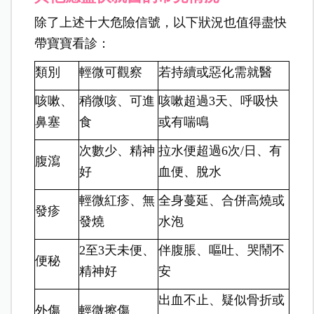
除了上述十大危險信號，以下狀況也值得盡快
帶寶寶看診：
類別
輕微可觀察
若持續或惡化需就醫
咳嗽、
稍微咳、可進
咳嗽超過3天、呼吸快
鼻塞
食
或有喘鳴
次數少、精神
拉水便超過6次/日、有
腹瀉
好
血便、脫水
輕微紅疹、無
全身蔓延、合併高燒或
發疹
發燒
水泡
2至3天未便、
伴腹脹、嘔吐、哭鬧不
便秘
精神好
安
出血不止、疑似骨折或
外傷
輕微擦傷