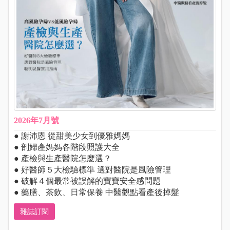
2026年7月號
● 謝沛恩 從甜美少女到優雅媽媽
● 剖婦產媽媽各階段照護大全
● 產檢與生產醫院怎麼選？
● 好醫師５大檢驗標準 選對醫院是風險管理
● 破解４個最常被誤解的寶寶安全感問題
● 藥膳、茶飲、日常保養 中醫觀點看產後掉髮
雜誌訂閱