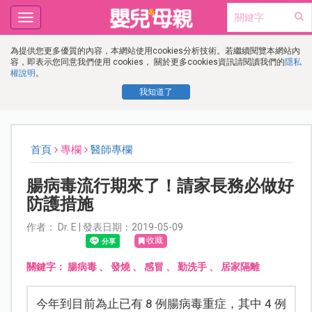
Toggle
navigation
為提供您更多優質的內容，本網站使用cookies分析技術。若繼續閱覽本網站內
容，即表示您同意我們使用 cookies， 關於更多cookies資訊請閱讀我們的
隱私
權說明
。
我知道了
首頁
專欄
醫師專欄
腸病毒流行期來了！請家長務必做好
防護措施
作者： Dr. E | 發表日期：2019-05-09
收藏
關鍵字：
腸病毒
、
發燒
、
感冒
、
勤洗手
、
居家隔離
今年到目前為止已有 8 例腸病毒重症，其中 4 例