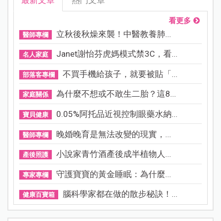
最新文章
熱門文章
看更多
立秋後秋燥來襲！中醫教養肺...
醫師專欄
Janet謝怡芬虎媽模式禁3C，看...
名人家庭
不買手機給孩子，就要被貼「...
部落客專欄
為什麼不想或不敢生二胎？這8...
家庭關係
0.05%阿托品近視控制眼藥水納...
寶貝健康
晚婚晚育是無法改變的現實，...
醫師專欄
小說家青竹酒產後成半植物人...
產後照護
守護寶寶的黃金睡眠：為什麼...
專家專欄
腦科學家都在做的散步秘訣！...
健康百寶箱