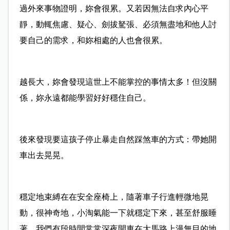
過外來事物證明，妳會很累。又若因無法自求內心平
靜，動輒焦慮、疑心、劍拔駑張、必須無盡地和他人討
要自己的需求，和妳相處的人也會很累。
越長大，妳會發現這世上不能掌控的事情太多！但沒關
係，妳永遠都能學習好好穩住自己。
後來發現要這孩子停止暴走自然踩煞車的方式：帶她開
車出去晃晃。
穩定地束縛在在安全座椅上，隨著車子行進輕微地晃
動，很神奇地，小淘氣能一下就穩定下來，甚至舒服睡
著。我們有段時間常常深夜開車在大馬路上漫無目的地