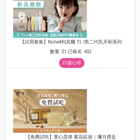
【試用募集】Richell利其爾 T.L.I第二代乳牙刷系列
數量: 21 已報名: 432
21篇心得
【免費試吃】實心蛋捲 窗花綻放｜彌月禮盒