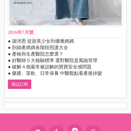
2026年7月號
● 謝沛恩 從甜美少女到優雅媽媽
● 剖婦產媽媽各階段照護大全
● 產檢與生產醫院怎麼選？
● 好醫師５大檢驗標準 選對醫院是風險管理
● 破解４個最常被誤解的寶寶安全感問題
● 藥膳、茶飲、日常保養 中醫觀點看產後掉髮
雜誌訂閱