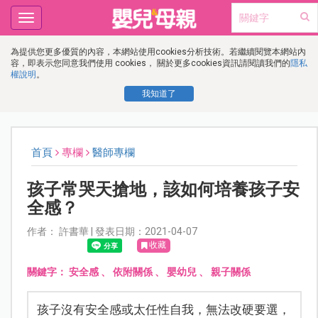
Toggle
navigation
為提供您更多優質的內容，本網站使用cookies分析技術。若繼續閱覽本網站內
容，即表示您同意我們使用 cookies， 關於更多cookies資訊請閱讀我們的
隱私
權說明
。
我知道了
首頁
專欄
醫師專欄
孩子常哭天搶地，該如何培養孩子安
全感？
作者： 許書華 | 發表日期：2021-04-07
收藏
關鍵字：
安全感
、
依附關係
、
嬰幼兒
、
親子關係
孩子沒有安全感或太任性自我，無法改硬要選，