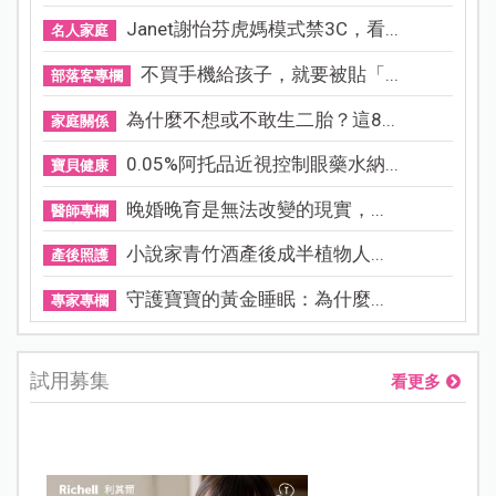
Janet謝怡芬虎媽模式禁3C，看...
名人家庭
不買手機給孩子，就要被貼「...
部落客專欄
為什麼不想或不敢生二胎？這8...
家庭關係
0.05%阿托品近視控制眼藥水納...
寶貝健康
晚婚晚育是無法改變的現實，...
醫師專欄
小說家青竹酒產後成半植物人...
產後照護
守護寶寶的黃金睡眠：為什麼...
專家專欄
試用募集
看更多