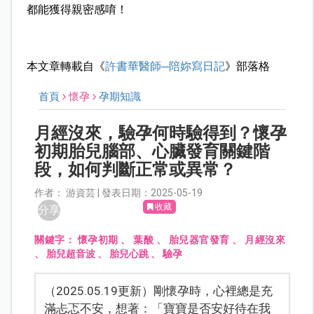
都能獲得親密感唷！
本文章轉載自《
許書華醫師─陪妳寫日記
》部落格
首頁
懷孕
孕期知識
月經沒來，驗孕何時驗得到？懷孕
初期胎兒腦部、心臟發育關鍵階
段，如何判斷正常或異常？
作者： 游資芸 | 發表日期：2025-05-19
收藏
分享
關鍵字：
懷孕初期
、
葉酸
、
胎兒器官發育
、
月經沒來
、
胎兒超音波
、
胎兒心跳
、
驗孕
（2025.05.19更新）剛懷孕時，心裡總是充
滿忐忑不安，想著：「寶寶是否安好待在我