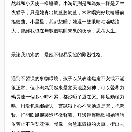
然就和小天使一樣睡著。小淘氣則是和為娘一樣是天生
夜貓子，只是她青出於藍勝於藍，常常唱完好幾輪睡前
搖籃曲、小星星，我都想睡了她還一雙眼睛咕溜咕溜
大，曾經我也在無數個哄睡未果的夜晚，思考人生。
最讓我頭疼的，是她不輕易妥協的剛烈性格。
遇到不習慣的事物環境，孩子以哭表達焦慮不安或不滿
很正常。但小淘氣哭起來是驚天地泣鬼神，可以聲嘶力
竭長達一個多小時不累，都沙啞了還在哭。卯足勁極力
哄、用愛包圍繼續哭，嘗試狠下心不管她還是哭，抱緊
緊、打開吹風機製造些微聲響、耳邊輕聲唱歌和她講話
依舊止不住梨花淚、就像一台煞車壞掉的火車，衝出去