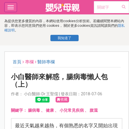
Toggle
navigation
為提供您更多優質的內容，本網站使用cookies分析技術。若繼續閱覽本網站內
容，即表示您同意我們使用 cookies， 關於更多cookies資訊請閱讀我們的
隱私
權說明
。
我知道了
首頁
專欄
醫師專欄
小白醫師來解惑，腸病毒懶人包
（上）
作者： 小白醫師-Dr.王聖儒 | 發表日期：2018-07-06
收藏
關鍵字：
腸病毒
、
健康
、
小兒常見疾病
、
腹瀉
最近天氣越來越熱，有個熟悉的名字又開始出現