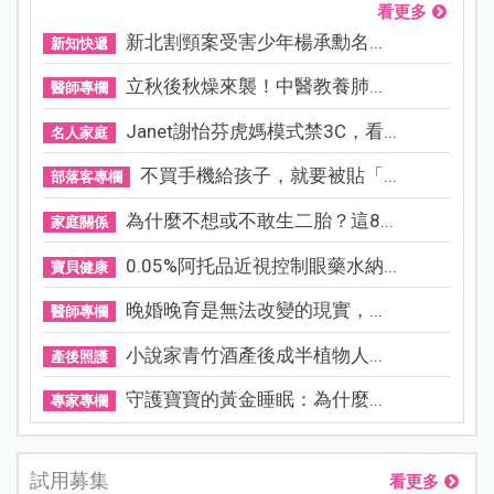
看更多
新北割頸案受害少年楊承勳名...
新知快遞
立秋後秋燥來襲！中醫教養肺...
醫師專欄
Janet謝怡芬虎媽模式禁3C，看...
名人家庭
不買手機給孩子，就要被貼「...
部落客專欄
為什麼不想或不敢生二胎？這8...
家庭關係
0.05%阿托品近視控制眼藥水納...
寶貝健康
晚婚晚育是無法改變的現實，...
醫師專欄
小說家青竹酒產後成半植物人...
產後照護
守護寶寶的黃金睡眠：為什麼...
專家專欄
試用募集
看更多