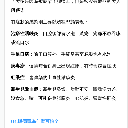
「大多是因為被感染了腸病毒，但是卻沒有症狀的大人
所傳染！ 」
有症狀的感染則主要以幾種型態表現：
泡疹性咽峽炎
：口腔後部有水泡、潰瘍，疼痛不敢吞嚥
或流口水
手足口病
：除了口腔外，手腳掌甚至屁股也有水泡
病毒疹
：發燒時合併身上出現紅疹，有時會感冒症狀
紅眼症
：會傳染的出血性結膜炎
新生兒敗血症
：新生兒發燒、躁動不安、嗜睡活力差、
沒食慾、喘，可能併發腦膜炎、心肌炎、猛爆性肝炎
Q4.腸病毒為什麼可怕？