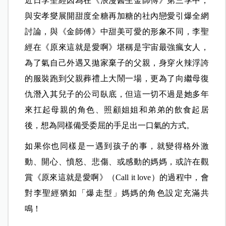
近日李聖經因為在《浪漫醫生金師傅》第三季中，
與安孝燮展開甜度全糖再加糖的社內戀愛引爆全網
討論，與《金師傅》中甜美可愛的形象不同，李聖
經在《原來這就是愛啊》堪稱是宇宙最強瘋女人，
為了氣自己外遇又拋家棄子的父親，身穿火辣浮誇
的服裝跑到父親葬禮上大鬧一場，更為了向繼母復
仇潛入其兒子的公司臥底，但這一切不過是她多年
來扛起母親的角色、照顧姐姐和弟弟的飲食起居
後，想為同樣備受委屈的手足出一口氣的方式。
如果你也同樣是一遇到孩子的事，就變得格外激
動、開心、憤怒、悲傷、或感動的媽媽，或許在觀
賞《原來這就是愛啊》（Call it love）的過程中，會
對李聖經猶如「爆走型」媽媽的角色設定充滿共
鳴！