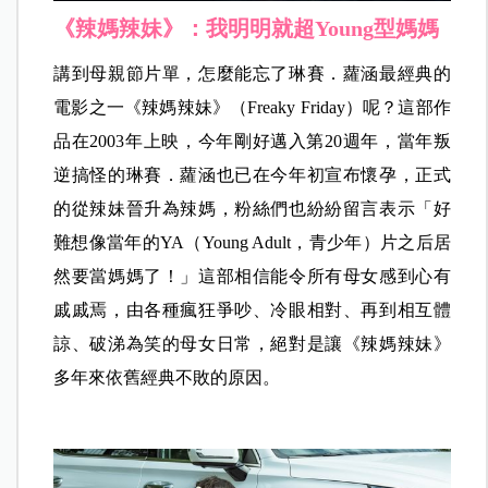
《辣媽辣妹》：我明明就超Young型媽媽
講到母親節片單，怎麼能忘了琳賽．蘿涵最經典的
電影之一《辣媽辣妹》（Freaky Friday）呢？這部作
品在2003年上映，今年剛好邁入第20週年，當年叛
逆搞怪的琳賽．蘿涵也已在今年初宣布懷孕，正式
的從辣妹晉升為辣媽，粉絲們也紛紛留言表示「好
難想像當年的YA（Young Adult，青少年）片之后居
然要當媽媽了！」這部相信能令所有母女感到心有
戚戚焉，由各種瘋狂爭吵、冷眼相對、再到相互體
諒、破涕為笑的母女日常，絕對是讓《辣媽辣妹》
多年來依舊經典不敗的原因。