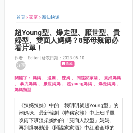
首頁
家庭
新知快遞
超Young型、爆走型、厭世型、貴
婦型、雙面人媽媽？8部母親節必
看片單！
作者： Editor | 發表日期：2023-05-10
收藏
分享
關鍵字：
媽媽
、
追劇
、
辣媽
、
間諜家家酒
、
貴婦媽媽
、
暴力媽媽
、
厭世媽媽
、
超young媽媽
、
爆走媽媽
、
媽媽類型
《辣媽辣妹》中的「我明明就超Young型」的
潮媽咪、最新韓劇《特務家族》中上班呼風
喚雨下班溫柔婉約的「雙面人設型」媽媽、
再到爆笑動漫《間諜家家酒》中紅遍全球的