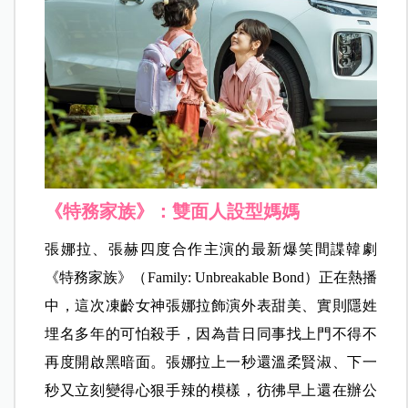
《特務家族》：雙面人設型媽媽
張娜拉、張赫四度合作主演的最新爆笑間諜韓劇
《特務家族》（Family: Unbreakable Bond）正在熱播
中，這次凍齡女神張娜拉飾演外表甜美、實則隱姓
埋名多年的可怕殺手，因為昔日同事找上門不得不
再度開啟黑暗面。張娜拉上一秒還溫柔賢淑、下一
秒又立刻變得心狠手辣的模樣，彷彿早上還在辦公