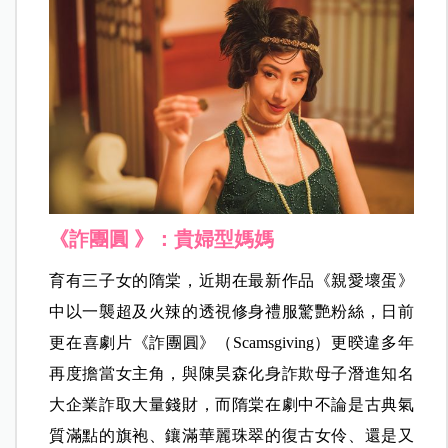
《詐團圓 》：貴婦型媽媽
育有三子女的隋棠，近期在最新作品《親愛壞蛋》
中以一襲超及火辣的透視修身禮服驚艷粉絲，日前
更在喜劇片《詐團圓》（Scamsgiving）更暌違多年
再度擔當女主角，與陳昊森化身詐欺母子潛進知名
大企業詐取大量錢財，而隋棠在劇中不論是古典氣
質滿點的旗袍、鑲滿華麗珠翠的復古女伶、還是又