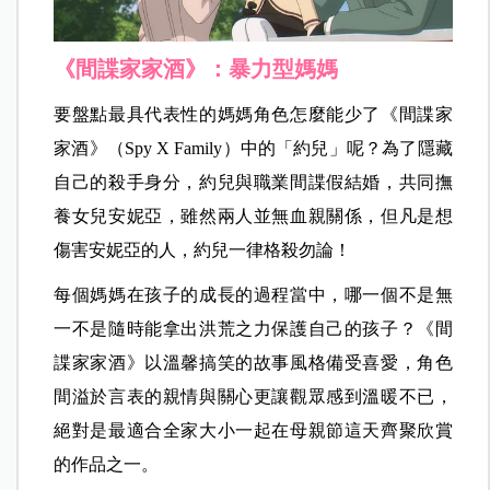
《間諜家家酒》：暴力型媽媽
要盤點最具代表性的媽媽角色怎麼能少了《間諜家
家酒》（Spy X Family）中的「約兒」呢？為了隱藏
自己的殺手身分，約兒與職業間諜假結婚，共同撫
養女兒安妮亞，雖然兩人並無血親關係，但凡是想
傷害安妮亞的人，約兒一律格殺勿論！
每個媽媽在孩子的成長的過程當中，哪一個不是無
一不是隨時能拿出洪荒之力保護自己的孩子？《間
諜家家酒》以溫馨搞笑的故事風格備受喜愛，角色
間溢於言表的親情與關心更讓觀眾感到溫暖不已，
絕對是最適合全家大小一起在母親節這天齊聚欣賞
的作品之一。