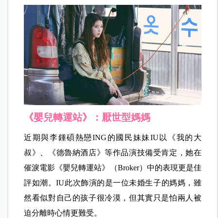
《嬰兒轉運站》：厭世型媽媽
近期與李鍾碩熱戀ING的國民妹妹IU以《我的大
叔》、《德魯納酒店》等作品演技備受肯定，她在
催淚電影《嬰兒轉運站》（Broker）中的表現更是佳
評如潮。IU此次飾演的是一位未婚生子的媽媽，雖
然看似對自己的孩子很冷漠，但其實只是怕兩人被
迫分離時心情更難受。