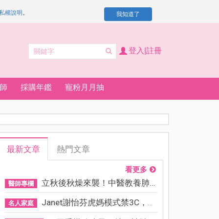
私權說明
。
我知道了
登入|註冊
師
採購年鑑
寵粉月月抽
最新文章
熱門文章
看更多
立秋後秋燥來襲！中醫教養肺...
醫師專欄
Janet謝怡芬虎媽模式禁3C，看...
名人家庭