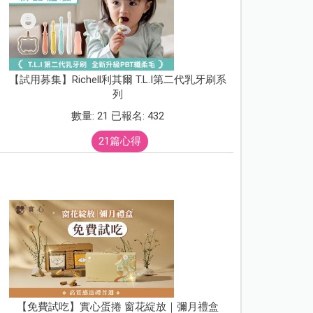
【試用募集】Richell利其爾 T.L.I第二代乳牙刷系
列
數量: 21 已報名: 432
21篇心得
【免費試吃】實心蛋捲 窗花綻放｜彌月禮盒