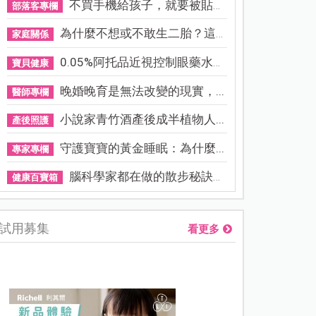
不買手機給孩子，就要被貼「...
部落客專欄
為什麼不想或不敢生二胎？這8...
家庭關係
0.05%阿托品近視控制眼藥水納...
寶貝健康
晚婚晚育是無法改變的現實，...
醫師專欄
小說家青竹酒產後成半植物人...
產後照護
守護寶寶的黃金睡眠：為什麼...
專家專欄
腦科學家都在做的散步秘訣！...
健康百寶箱
試用募集
看更多