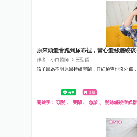
原來頭髮會跑到尿布裡，當心髮絲纏繞孩
作者：小白醫師-Dr.王聖儒
孩子因為不明原因持續哭鬧，仔細檢查也沒外傷，到診
收藏
關鍵字：
頭髮
、
哭鬧
、
急診
、
髮絲纏繞症候群