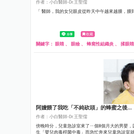
作者：小白醫師-Dr.王聖儒
「 醫師，我的女兒眼皮從昨天中午越來越腫，腫
收藏
關鍵字：
眼睛
、
眼瞼
、
蜂窩性組織炎
、
揉眼睛
阿嬤餵了我吃「不純砍頭」的蜂蜜之後...
作者：小白醫師-Dr.王聖儒
傍晚時分，兒童急診室來了ㄧ個8個月大的男嬰，
生「嬰兒肉毒桿菌中毒」而急忙奔來兒童急診室