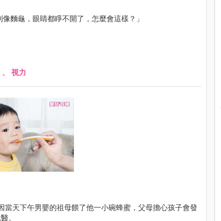
到像麵龜，眼睛都睜不開了，怎麼會這樣？」
、
視力
因當天下午男嬰的祖母餵了他一小碗蜂蜜，父母擔心孩子會發
就醫。