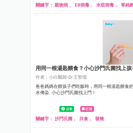
關鍵字：
親吻病
、
EB病毒
、
水痘病毒
、
單純
用同一根湯匙餵食？小心沙門氏菌找上孩
作者：小白醫師-Dr.王聖儒
爸爸媽媽在餵孩子們吃飯時，用同一根湯匙餵食
水傳染…小心沙門氏菌找上門！
收藏
關鍵字：
沙門氏菌
、
共食
、
發燒