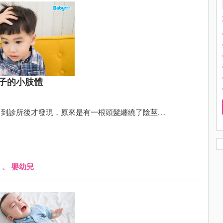
子的小肢體
所後才發現，原來是有一根頭髮纏繞了陰莖......
、
嬰幼兒