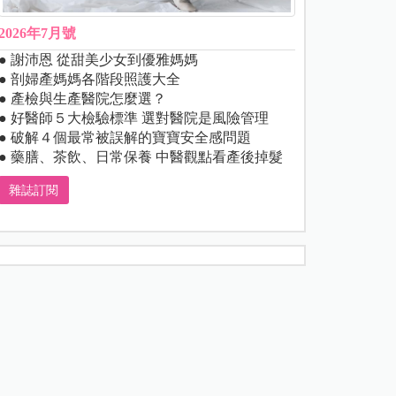
2026年7月號
● 謝沛恩 從甜美少女到優雅媽媽
● 剖婦產媽媽各階段照護大全
● 產檢與生產醫院怎麼選？
● 好醫師５大檢驗標準 選對醫院是風險管理
● 破解４個最常被誤解的寶寶安全感問題
● 藥膳、茶飲、日常保養 中醫觀點看產後掉髮
雜誌訂閱