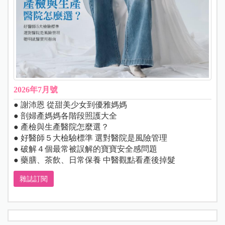
2026年7月號
● 謝沛恩 從甜美少女到優雅媽媽
● 剖婦產媽媽各階段照護大全
● 產檢與生產醫院怎麼選？
● 好醫師５大檢驗標準 選對醫院是風險管理
● 破解４個最常被誤解的寶寶安全感問題
● 藥膳、茶飲、日常保養 中醫觀點看產後掉髮
雜誌訂閱