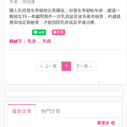
作者：周佳謙
國人乳癌發生率雖然比美國低，但發生率卻較年經，建議一
般婦女35～40歲間應作一次乳房超音波等基本檢查，41歲後
應加強定期檢查，才能預防乳癌或及早做治療。
收藏
關鍵字：
乳房
、
乳癌
←
上一頁
1
下一頁
→
;
最新文章
熱門文章
看更多