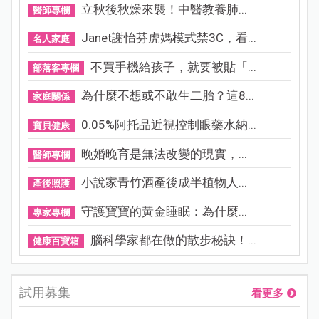
立秋後秋燥來襲！中醫教養肺...
醫師專欄
Janet謝怡芬虎媽模式禁3C，看...
名人家庭
不買手機給孩子，就要被貼「...
部落客專欄
為什麼不想或不敢生二胎？這8...
家庭關係
0.05%阿托品近視控制眼藥水納...
寶貝健康
晚婚晚育是無法改變的現實，...
醫師專欄
小說家青竹酒產後成半植物人...
產後照護
守護寶寶的黃金睡眠：為什麼...
專家專欄
腦科學家都在做的散步秘訣！...
健康百寶箱
試用募集
看更多