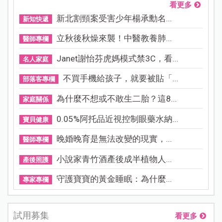
看更多
新北割頸案受害少年楊承勳名...
新知快遞
立秋後秋燥來襲！中醫教養肺...
醫師專欄
Janet謝怡芬虎媽模式禁3C，看...
名人家庭
不買手機給孩子，就要被貼「...
部落客專欄
為什麼不想或不敢生二胎？這8...
家庭關係
0.05%阿托品近視控制眼藥水納...
寶貝健康
晚婚晚育是無法改變的現實，...
醫師專欄
小說家青竹酒產後成半植物人...
產後照護
守護寶寶的黃金睡眠：為什麼...
專家專欄
試用募集
看更多