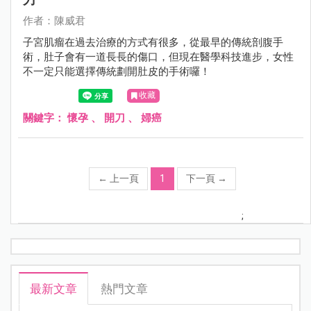
作者：陳威君
子宮肌瘤在過去治療的方式有很多，從最早的傳統剖腹手
術，肚子會有一道長長的傷口，但現在醫學科技進步，女性
不一定只能選擇傳統劃開肚皮的手術囉！
收藏
關鍵字：
懷孕
、
開刀
、
婦癌
←
上一頁
1
下一頁
→
;
最新文章
熱門文章