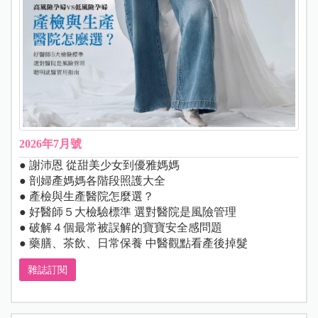
2026年7月號
● 謝沛恩 從甜美少女到優雅媽媽
● 剖婦產媽媽各階段照護大全
● 產檢與生產醫院怎麼選？
● 好醫師５大檢驗標準 選對醫院是風險管理
● 破解４個最常被誤解的寶寶安全感問題
● 藥膳、茶飲、日常保養 中醫觀點看產後掉髮
雜誌訂閱