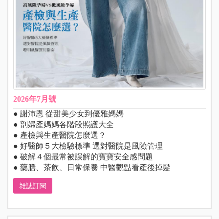
2026年7月號
● 謝沛恩 從甜美少女到優雅媽媽
● 剖婦產媽媽各階段照護大全
● 產檢與生產醫院怎麼選？
● 好醫師５大檢驗標準 選對醫院是風險管理
● 破解４個最常被誤解的寶寶安全感問題
● 藥膳、茶飲、日常保養 中醫觀點看產後掉髮
雜誌訂閱