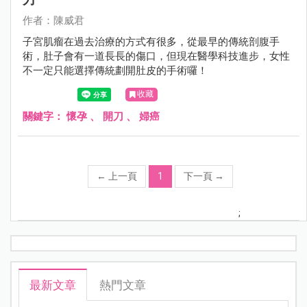
作者：陳威君
子宮肌瘤在過去治療的方式有很多，從最早的傳統剖腹手
術，肚子會有一道長長的傷口，但現在醫學科技進步，女性
不一定只能選擇傳統劃開肚皮的手術囉！
收藏
關鍵字：
懷孕
、
開刀
、
婦癌
←
上一頁
1
下一頁
→
;
最新文章
熱門文章