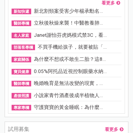
看更多
新北割頸案受害少年楊承勳名...
新知快遞
立秋後秋燥來襲！中醫教養肺...
醫師專欄
Janet謝怡芬虎媽模式禁3C，看...
名人家庭
不買手機給孩子，就要被貼「...
部落客專欄
為什麼不想或不敢生二胎？這8...
家庭關係
0.05%阿托品近視控制眼藥水納...
寶貝健康
晚婚晚育是無法改變的現實，...
醫師專欄
小說家青竹酒產後成半植物人...
產後照護
守護寶寶的黃金睡眠：為什麼...
專家專欄
試用募集
看更多