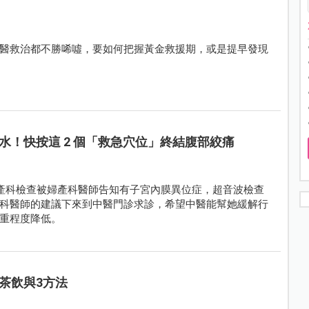
醫救治都不勝唏噓，要如何把握黃金救援期，或是提早發現
水！快按這 2 個「救急穴位」終結腹部絞痛
婦產科檢查被婦產科醫師告知有子宮內膜異位症，超音波檢查
科醫師的建議下來到中醫門診求診，希望中醫能幫她緩解行
重程度降低。
茶飲與3方法