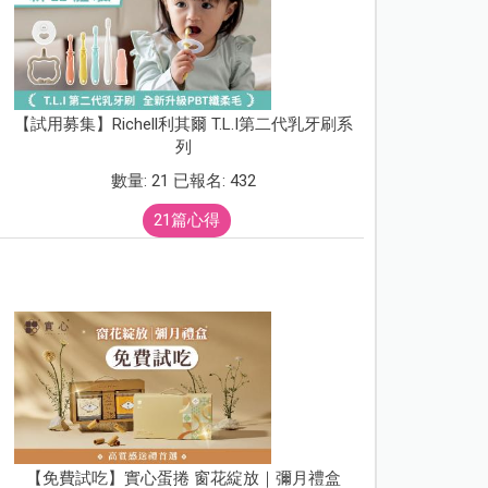
【試用募集】Richell利其爾 T.L.I第二代乳牙刷系
列
數量: 21 已報名: 432
21篇心得
【免費試吃】實心蛋捲 窗花綻放｜彌月禮盒