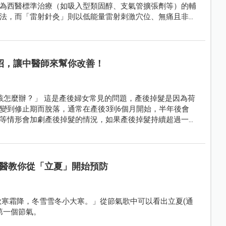
為西醫標準治療（如吸入型類固醇、支氣管擴張劑等）的輔
法，而「雷射針灸」則以低能量雷射刺激穴位、無痛且非侵
招，讓中醫師來幫你改善！
該怎麼辦 ? 」 這是產後婦女常見的問題，產後掉髮是因為荷
變到修止期而脫落，通常在產後3到6個月開始，半年後會
等情形會加劇產後掉髮的情況，如果產後掉髮持續超過一年
醫教你從「立夏」開始預防
秋寒霜降，冬雪雪冬小大寒。」從節氣歌中可以看出立夏(通
第一個節氣。