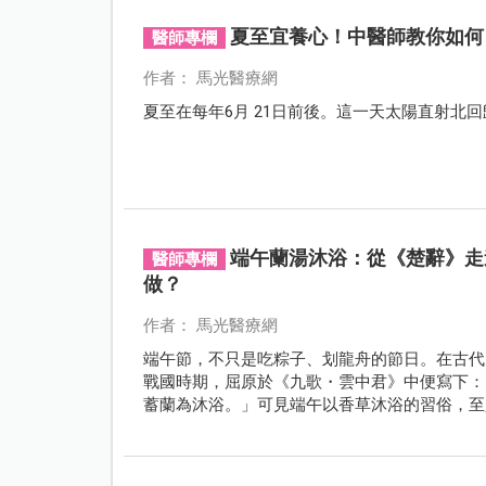
夏至宜養心！中醫師教你如何
醫師專欄
作者： 馬光醫療網
夏至在每年6月 21日前後。這一天太陽直射北
端午蘭湯沐浴：從《楚辭》走
醫師專欄
做？
作者： 馬光醫療網
端午節，不只是吃粽子、划龍舟的節日。在古代
戰國時期，屈原於《九歌・雲中君》中便寫下：
蓄蘭為沐浴。」可見端午以香草沐浴的習俗，至