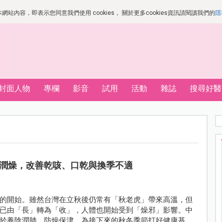
站內容，即表示您同意我們使用 cookies， 關於更多cookies資訊請閱讀我們的
隱
封面人物
專欄
影音
試用
活動
雜誌
搜尋好醫
潤燥，改善乾咳、口乾與換季不適
的開始。雖然台灣在立秋後仍常有「秋老虎」帶來高溫，但
已由「長」轉為「收」，人體也開始受到「燥邪」影響。中
於養陰潤肺、防燥保津，為接下來的秋冬季節打好健康基