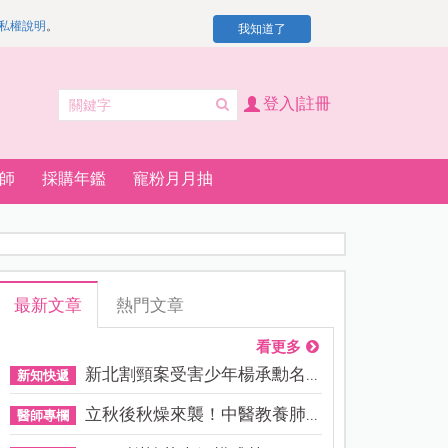
私權說明
。
我知道了
登入|註冊
師
採購年鑑
寵粉月月抽
最新文章
熱門文章
看更多
新北割頸案受害少年楊承勳名...
新知快遞
立秋後秋燥來襲！中醫教養肺...
醫師專欄