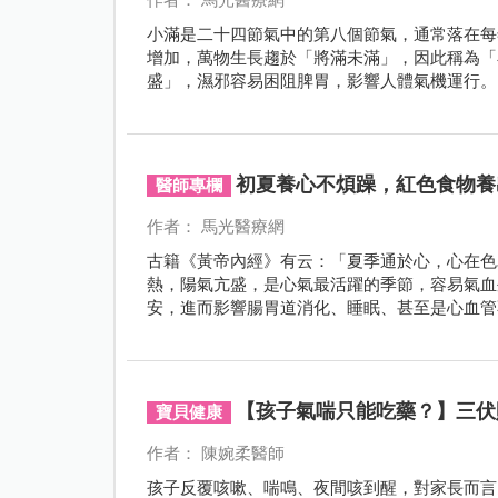
小滿是二十四節氣中的第八個節氣，通常落在每
增加，萬物生長趨於「將滿未滿」，因此稱為「
盛」，濕邪容易困阻脾胃，影響人體氣機運行。
初夏養心不煩躁，紅色食物養
醫師專欄
作者： 馬光醫療網
古籍《黃帝內經》有云：「夏季通於心，心在色
熱，陽氣亢盛，是心氣最活躍的季節，容易氣血
安，進而影響腸胃道消化、睡眠、甚至是心血管
【孩子氣喘只能吃藥？】三伏
寶貝健康
作者： 陳婉柔醫師
孩子反覆咳嗽、喘鳴、夜間咳到醒，對家長而言