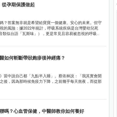
，從孕期保護做起
媽？答案無非就是希望給寶寶一個健康、安心的未來。但守
視的風險：據2022年統計，呼吸系統疾病是台灣嬰幼兒死
，發音類似台語「瓦斯味」），更是常見且容易被忽視的呼吸道
景中醫師解析RSV的威脅與預防方式，及早為寶寶建立保護
醫如何斬斷帶狀皰疹後神經痛？
 Talks》當中說自己都「九點半入睡」。蔡依林說：「我其實會開
之後，因為那時候免疫力下降，之前幾乎每天熬夜，而從那
聯嗎？心血管保健，中醫師教你如何養好