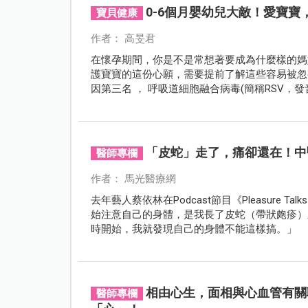
0-6個月嬰幼兒大敵！愛寶寶
寶貝健康
作者： 高旻君
在懷孕期間，你是不是常想著要成為什麼樣的媽
護寶寶的這份心願，需要提前了解這些容易被忽
因第三名 ， 呼吸道細胞融合病毒(簡稱RSV
病毒。本刊特別邀請臺大醫院婦產部產科主任施
力。
「皮蛇」走了，痛卻還在！中
醫師專欄
作者： 馬光醫療網
去年藝人蔡依林在Podcast節目《Pleasure
始注意自己的身體，是我長了皮蛇（帶狀皰疹）
時開始，我就發現自己的身體不能這樣搞。」
相由心生，面相與心血管有關
醫師專欄