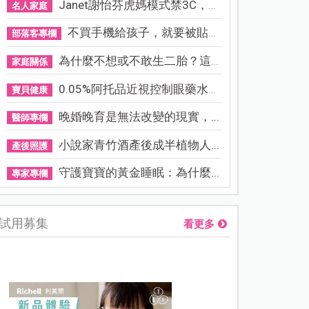
Janet謝怡芬虎媽模式禁3C，看...
名人家庭
不買手機給孩子，就要被貼「...
部落客專欄
為什麼不想或不敢生二胎？這8...
家庭關係
0.05%阿托品近視控制眼藥水納...
寶貝健康
晚婚晚育是無法改變的現實，...
醫師專欄
小說家青竹酒產後成半植物人...
產後照護
守護寶寶的黃金睡眠：為什麼...
專家專欄
試用募集
看更多