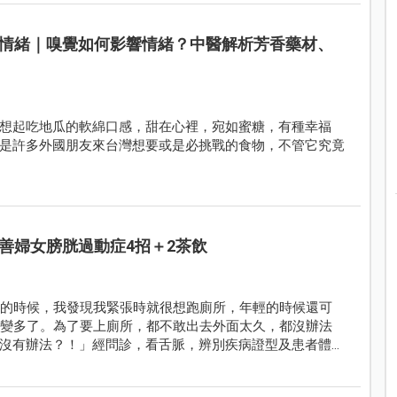
情緒｜嗅覺如何影響情緒？中醫解析芳香藥材、
想起吃地瓜的軟綿口感，甜在心裡，宛如蜜糖，有種幸福
是許多外國朋友來台灣想要或是必挑戰的食物，不管它究竟
善婦女膀胱過動症4招＋2茶飲
作的時候，我發現我緊張時就很想跑廁所，年輕的時候還可
數變多了。為了要上廁所，都不敢出去外面太久，都沒辦法
沒有辦法？！」經問診，看舌脈，辨別疾病證型及患者體質
善許多，再也不用擔心出門太久的問題了。