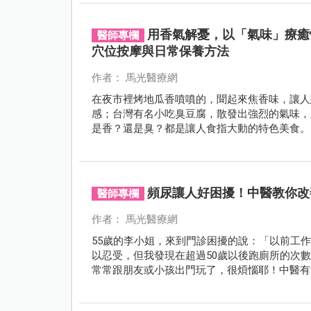
用香氣解憂，以「氣味」療癒
醫師專欄
穴位按摩與日常保養方法
作者： 馬光醫療網
在夜市裡烤地瓜香噴噴的，聞起來焦香味，讓人
感；台灣有名小吃臭豆腐，散發出強烈的氣味，
是香？還是臭？都是讓人食指大動的特色美食。
頻尿讓人好困擾！中醫教你改
醫師專欄
作者： 馬光醫療網
55歲的李小姐，來到門診困擾的說：「以前工
以忍受，但我發現在超過50歲以後跑廁所的次
常常跟朋友或小孩出門玩了，很煩惱耶！中醫有
後，開立中藥和針灸後，李小姐跑廁所的頻率改