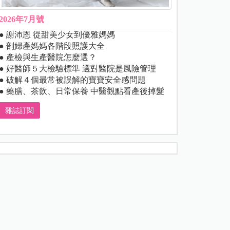
2026年7月號
● 謝沛恩 從甜美少女到優雅媽媽
● 剖婦產媽媽各階段照護大全
● 產檢與生產醫院怎麼選？
● 好醫師５大檢驗標準 選對醫院是風險管理
● 破解４個最常被誤解的寶寶安全感問題
● 藥膳、茶飲、日常保養 中醫觀點看產後掉髮
雜誌訂閱