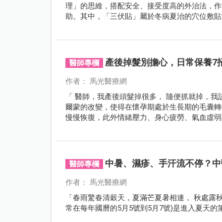
理」的思維，搭配安全、接受度高的外治法，作
助。其中，「三伏貼」屬於冬病夏治的穴位敷貼
入，特別適合怕針的小朋友。
產後掉髮別擔心，日常保養7
醫師專欄
作者： 馬光醫療網
「 醫師，我產後頭髮掉很多， 隨便抓就掉，我
爾蒙的改變，使得在懷孕期處於生長期的毛囊轉
慢慢恢復，此外情緒壓力、身心疲勞、氣血虛弱
或掉髮嚴重 ，就應該尋求中醫師幫忙調理。
中暑、濕疹、手汗流不停？中
醫師專欄
作者： 馬光醫療網
「春雨驚春清穀天，夏滿芒夏暑相連， 秋處露
常在每年國曆的5月5號到5月7號)是進入夏天的