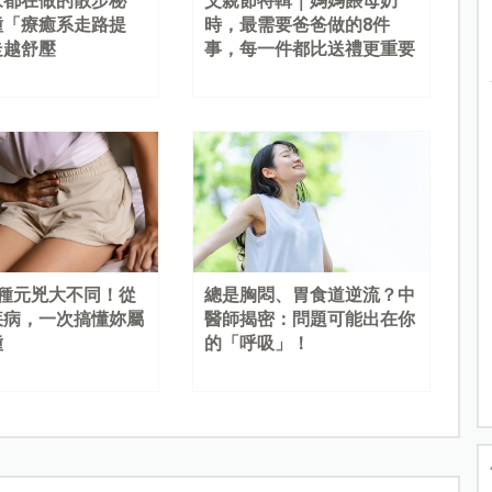
家都在做的散步秘
父親節特輯｜媽媽餵母奶
種「療癒系走路提
時，最需要爸爸做的8件
走越舒壓
事，每一件都比送禮更重要
4種元兇大不同！從
總是胸悶、胃食道逆流？中
疾病，一次搞懂妳屬
醫師揭密：問題可能出在你
種
的「呼吸」！