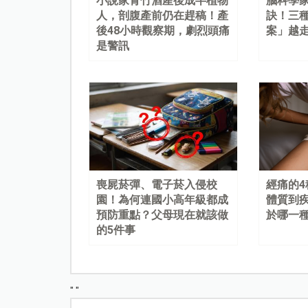
小說家青竹酒產後成半植物
腦科學
人，剖腹產前仍在趕稿！產
訣！三
後48小時觀察期，劇烈頭痛
案」越
是警訊
喪屍菸彈、電子菸入侵校
經痛的
園！為何連國小高年級都成
體質到
預防重點？父母現在就該做
於哪一
的5件事
"
"