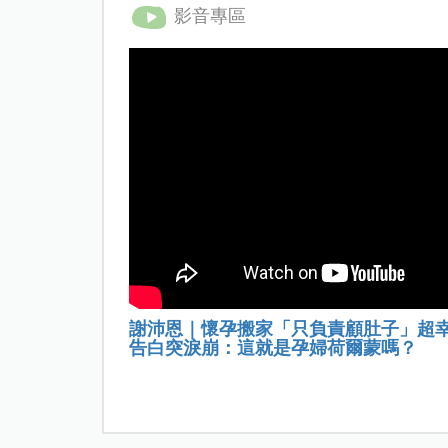
影音專區
謝沛恩｜懷孕搬家「只負責顧肚子」超
告白突淚崩：這就是孕婦荷爾蒙嗎？