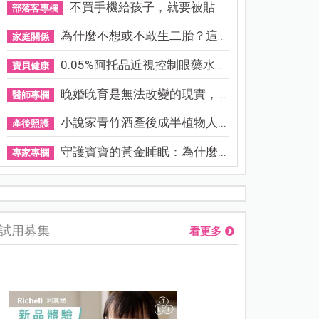
不買手機給孩子，就要被貼「...
部落客專欄
為什麼不想或不敢生二胎？這8...
家庭關係
0.05%阿托品近視控制眼藥水納...
寶貝健康
晚婚晚育是無法改變的現實，...
醫師專欄
小說家青竹酒產後成半植物人...
產後照護
守護寶寶的黃金睡眠：為什麼...
專家專欄
資優教育15問！師鐸獎名師陳宥妤：資優教育的核心，不是成績
試用募集
看更多