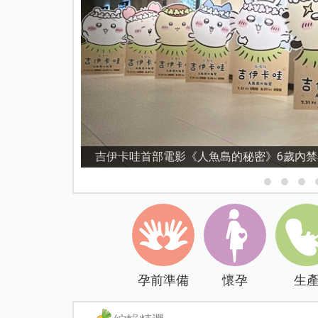
吉伊卡哇首部電影《人魚島的秘密》6歲內
孕前準備
懷孕
生