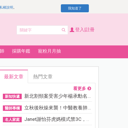
私權說明
。
我知道了
登入|註冊
師
採購年鑑
寵粉月月抽
最新文章
熱門文章
看更多
新北割頸案受害少年楊承勳名...
新知快遞
立秋後秋燥來襲！中醫教養肺...
醫師專欄
Janet謝怡芬虎媽模式禁3C，看...
名人家庭