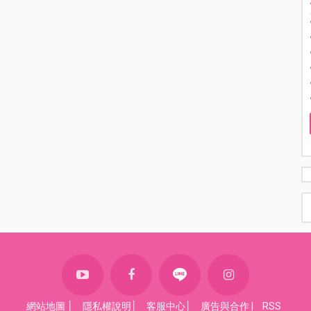
網站地圖
│
隱私權說明
│
客服中心
│
廣告與合作
|
RSS