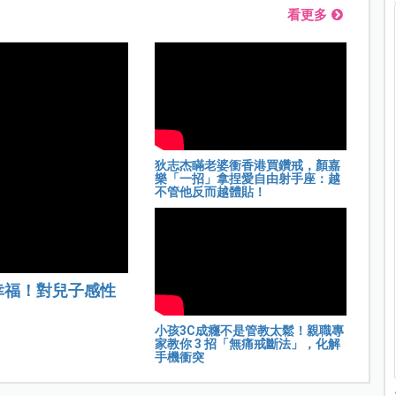
看更多
狄志杰瞞老婆衝香港買鑽戒，顏嘉
樂「一招」拿捏愛自由射手座：越
不管他反而越體貼！
幸福！對兒子感性
小孩3C成癮不是管教太鬆！親職專
家教你 3 招「無痛戒斷法」，化解
手機衝突