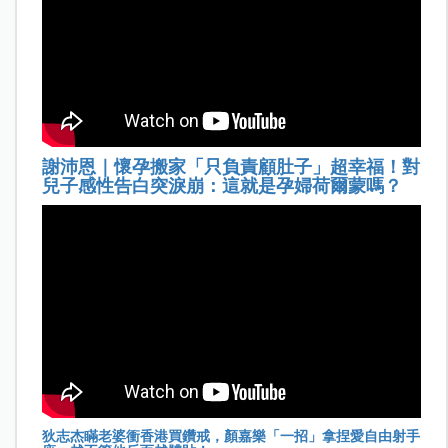
謝沛恩｜懷孕搬家「只負責顧肚子」超幸福！對
兒子感性告白突淚崩：這就是孕婦荷爾蒙嗎？
狄志杰瞞老婆衝香港買鑽戒，顏嘉樂「一招」拿捏愛自由射手