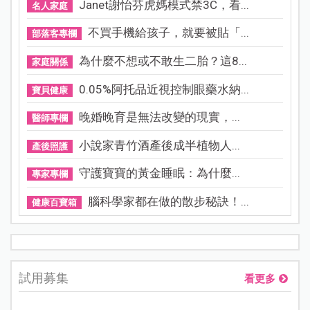
Janet謝怡芬虎媽模式禁3C，看...
名人家庭
不買手機給孩子，就要被貼「...
部落客專欄
為什麼不想或不敢生二胎？這8...
家庭關係
0.05%阿托品近視控制眼藥水納...
寶貝健康
晚婚晚育是無法改變的現實，...
醫師專欄
小說家青竹酒產後成半植物人...
產後照護
守護寶寶的黃金睡眠：為什麼...
專家專欄
腦科學家都在做的散步秘訣！...
健康百寶箱
試用募集
看更多