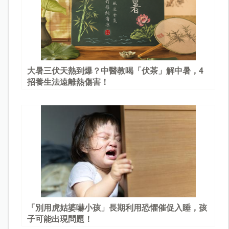
大暑三伏天熱到爆？中醫教喝「伏茶」解中暑，4
招養生法遠離熱傷害！
「別用虎姑婆嚇小孩」長期利用恐懼催促入睡，孩
子可能出現問題！