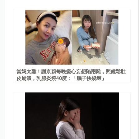
當媽太難！謝京穎每晚癡心妄想陷兩難，照鏡鬆肚
皮崩潰，乳腺炎燒40度：「腦子快燒壞」