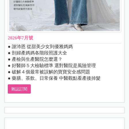
2026年7月號
● 謝沛恩 從甜美少女到優雅媽媽
● 剖婦產媽媽各階段照護大全
● 產檢與生產醫院怎麼選？
● 好醫師５大檢驗標準 選對醫院是風險管理
● 破解４個最常被誤解的寶寶安全感問題
● 藥膳、茶飲、日常保養 中醫觀點看產後掉髮
雜誌訂閱