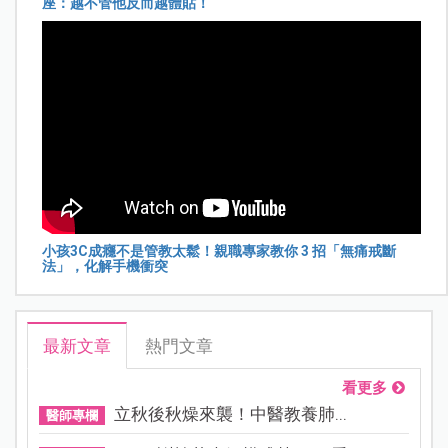
座：越不管他反而越體貼！
小孩3C成癮不是管教太鬆！親職專家教你 3 招「無痛戒斷
法」，化解手機衝突
最新文章
熱門文章
看更多
立秋後秋燥來襲！中醫教養肺...
醫師專欄