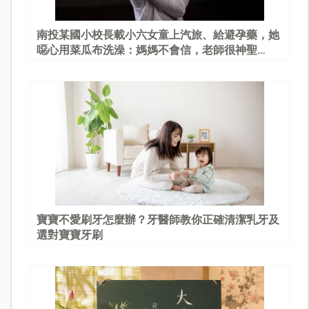
南投某國小校長載小六女童上汽旅、給避孕藥，她
噁心用菜瓜布洗澡：媽媽不會信，老師很神聖…
寶寶不愛刷牙怎麼辦？牙醫師教你正確清潔乳牙及
選對寶寶牙刷