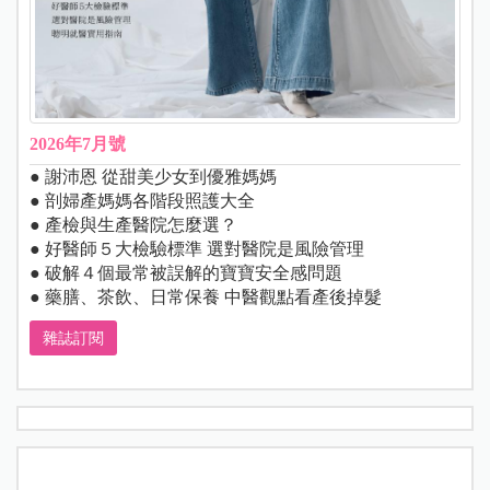
2026年7月號
● 謝沛恩 從甜美少女到優雅媽媽
● 剖婦產媽媽各階段照護大全
● 產檢與生產醫院怎麼選？
● 好醫師５大檢驗標準 選對醫院是風險管理
● 破解４個最常被誤解的寶寶安全感問題
● 藥膳、茶飲、日常保養 中醫觀點看產後掉髮
雜誌訂閱