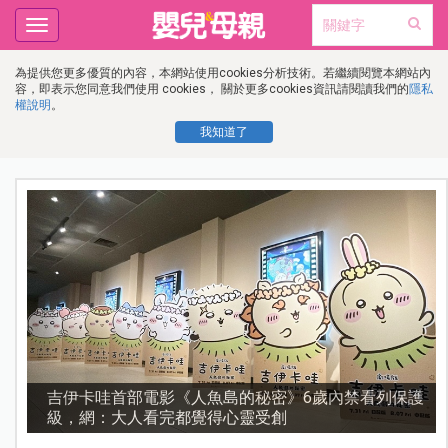
Toggle
navigation
為提供您更多優質的內容，本網站使用cookies分析技術。若繼續閱覽本網站內
容，即表示您同意我們使用 cookies， 關於更多cookies資訊請閱讀我們的
隱私
權說明
。
我知道了
流
吉伊卡哇首部電影《人魚島的秘密》6歲內禁看列保護
級，網：大人看完都覺得心靈受創