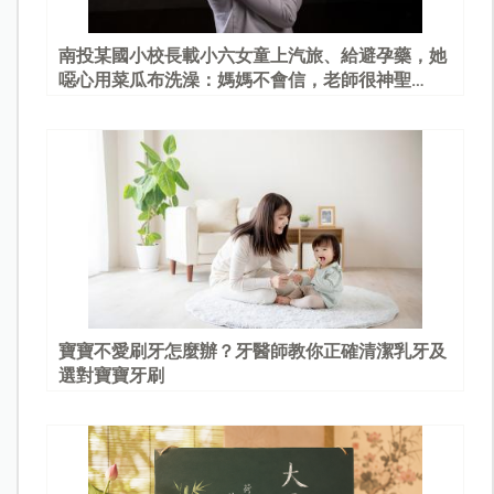
南投某國小校長載小六女童上汽旅、給避孕藥，她
噁心用菜瓜布洗澡：媽媽不會信，老師很神聖…
寶寶不愛刷牙怎麼辦？牙醫師教你正確清潔乳牙及
選對寶寶牙刷