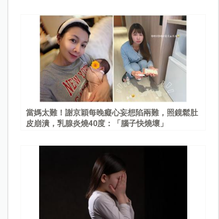
當媽太難！謝京穎每晚癡心妄想陷兩難，照鏡鬆肚
皮崩潰，乳腺炎燒40度：「腦子快燒壞」