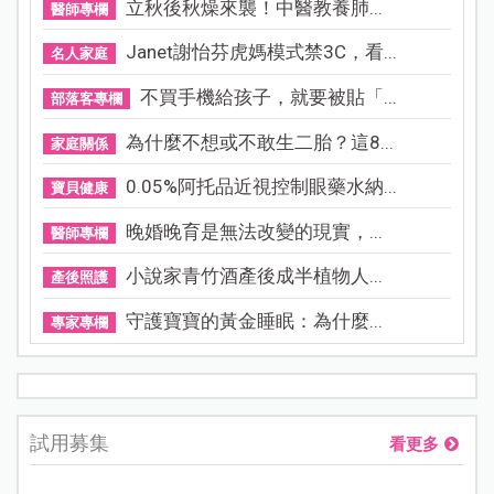
立秋後秋燥來襲！中醫教養肺...
醫師專欄
Janet謝怡芬虎媽模式禁3C，看...
名人家庭
不買手機給孩子，就要被貼「...
部落客專欄
為什麼不想或不敢生二胎？這8...
家庭關係
0.05%阿托品近視控制眼藥水納...
寶貝健康
晚婚晚育是無法改變的現實，...
醫師專欄
小說家青竹酒產後成半植物人...
產後照護
守護寶寶的黃金睡眠：為什麼...
專家專欄
試用募集
看更多