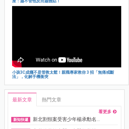
座：越不管他反而越體貼！
小孩3C成癮不是管教太鬆！親職專家教你 3 招「無痛戒斷
法」，化解手機衝突
最新文章
熱門文章
看更多
新北割頸案受害少年楊承勳名...
新知快遞