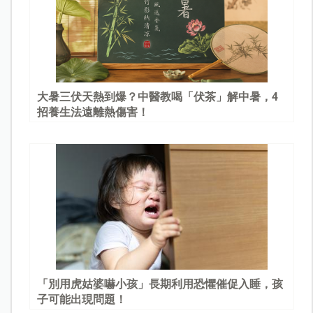
大暑三伏天熱到爆？中醫教喝「伏茶」解中暑，4
招養生法遠離熱傷害！
「別用虎姑婆嚇小孩」長期利用恐懼催促入睡，孩
子可能出現問題！