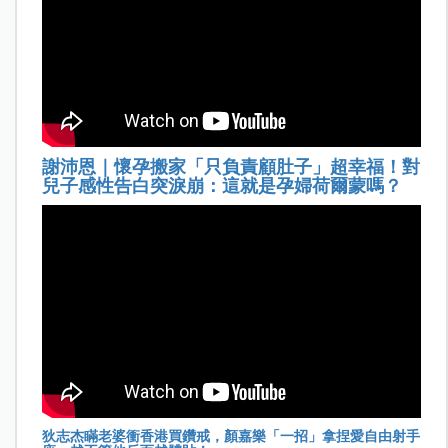
謝沛恩｜懷孕搬家「只負責顧肚子」超幸福！對
兒子感性告白突淚崩：這就是孕婦荷爾蒙嗎？
狄志杰瞞老婆衝香港買鑽戒，顏嘉樂「一招」拿捏愛自由射手