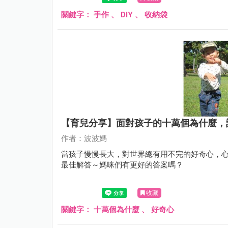
關鍵字：
手作
、
DIY
、
收納袋
【育兒分享】面對孩子的十萬個為什麼，
作者：波波媽
當孩子慢慢長大，對世界總有用不完的好奇心，心
最佳解答～媽咪們有更好的答案嗎？
收藏
關鍵字：
十萬個為什麼
、
好奇心