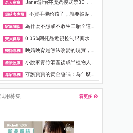
Janet謝怡芬虎媽模式禁3C，看...
名人家庭
不買手機給孩子，就要被貼「...
部落客專欄
為什麼不想或不敢生二胎？這8...
家庭關係
0.05%阿托品近視控制眼藥水納...
寶貝健康
晚婚晚育是無法改變的現實，...
醫師專欄
小說家青竹酒產後成半植物人...
產後照護
守護寶寶的黃金睡眠：為什麼...
專家專欄
試用募集
看更多