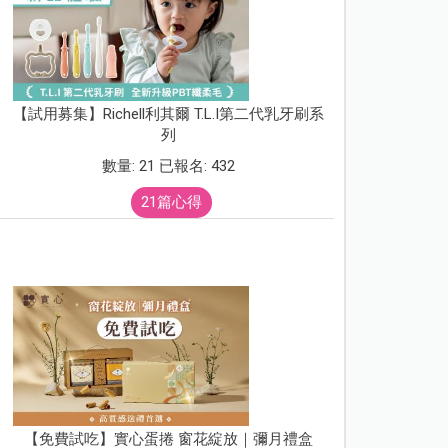
【試用募集】Richell利其爾 T.L.I第二代乳牙刷系
列
數量: 21 已報名: 432
21篇心得
【免費試吃】實心蛋捲 窗花綻放｜彌月禮盒