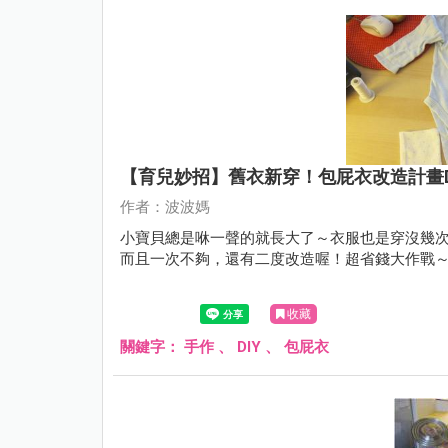
【育兒妙招】舊衣新穿！包屁衣改造計畫DI
作者：波波媽
小寶貝總是咻一聲的就長大了～衣服也是穿沒幾
而且一次不夠，還有二度改造喔！超省錢大作戰～Re
收藏
關鍵字：
手作
、
DIY
、
包屁衣