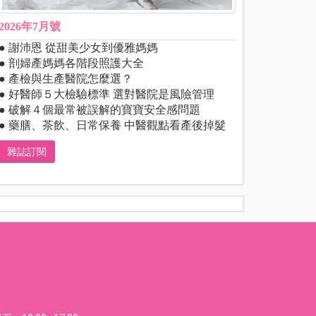
2026年7月號
● 謝沛恩 從甜美少女到優雅媽媽
● 剖婦產媽媽各階段照護大全
● 產檢與生產醫院怎麼選？
● 好醫師５大檢驗標準 選對醫院是風險管理
● 破解４個最常被誤解的寶寶安全感問題
● 藥膳、茶飲、日常保養 中醫觀點看產後掉髮
雜誌訂閱