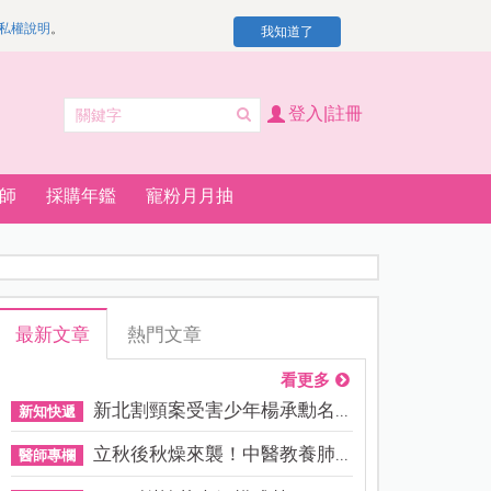
私權說明
。
我知道了
登入|註冊
師
採購年鑑
寵粉月月抽
最新文章
熱門文章
看更多
新北割頸案受害少年楊承勳名...
新知快遞
立秋後秋燥來襲！中醫教養肺...
醫師專欄