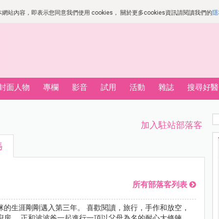
站內容，即表示您同意我們使用 cookies， 關於更多cookies資訊請閱讀我們的
隱
封面人物
專欄
影音
試用
活動
雜誌
搜尋好醫
加入駐站部落客
媽
所有部落客列表
咪的生涯剛剛邁入第三年。 喜歡閱讀，旅行，手作和放空，
廚房。 正和波波爸一起進行一項以父母為名的耐心大修鍊。