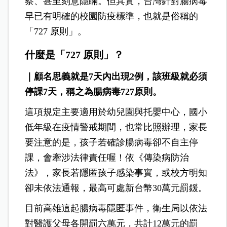
察、甚至刻意隱瞞。但其實，台灣針對腸病毒
早已有明確的校園防疫標準，也就是俗稱的
「727 原則」。
什麼是「727 原則」？
｜顧名思義就是7天內出現2例，該班級就必須
停課7天，稱之為腸病毒727原則。
這項規定主要適用於幼兒園與托嬰中心，國小
低年級在疫情警戒期間，也常比照辦理，
家長
要注意的是，孩子若確診腸病毒卻不自主停
課，會牽涉法律責任喔！依《傳染病防治
法》，家長若隱匿孩子感染事實，或校方明知
卻未依法通報，最高可處新台幣30萬元罰鍰。
目前高雄這起腸病毒隱匿事件，衛生局以依法
對醫護父母各開罰六萬元，共計12萬元的罰