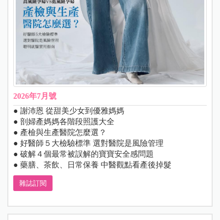
2026年7月號
● 謝沛恩 從甜美少女到優雅媽媽
● 剖婦產媽媽各階段照護大全
● 產檢與生產醫院怎麼選？
● 好醫師５大檢驗標準 選對醫院是風險管理
● 破解４個最常被誤解的寶寶安全感問題
● 藥膳、茶飲、日常保養 中醫觀點看產後掉髮
雜誌訂閱