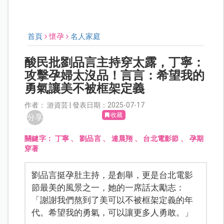
首頁
懷孕
名人家庭
酸民批劉品言主持穿太露，丁寧：
攻擊孕婦太沒品！言言：希望我的
勇氣讓美不被框架定義
作者： 游資芸 | 發表日期：2025-07-17
收藏
分享
關鍵字：
丁寧
、
劉品言
、
連晨翔
、
台北電影節
、
孕期
穿著
劉品言挺孕肚主持，是創舉，更是台北電影
節最美的風景之一，她的一席話太勵志：
「謝謝我們熬到了美可以不被框架定義的年
代。希望我的勇氣，可以讓更多人勇敢。」