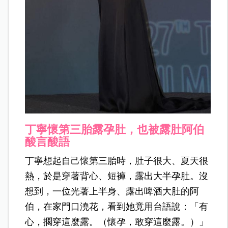
丁寧懷第三胎露孕肚，也被露肚阿伯
酸言酸語
丁寧想起自己懷第三胎時，肚子很大、夏天很
熱，於是穿著背心、短褲，露出大半孕肚。沒
想到，一位光著上半身、露出啤酒大肚的阿
伯，在家門口澆花，看到她竟用台語說：「有
心，擱穿這麼露。（懷孕，敢穿這麼露。）」