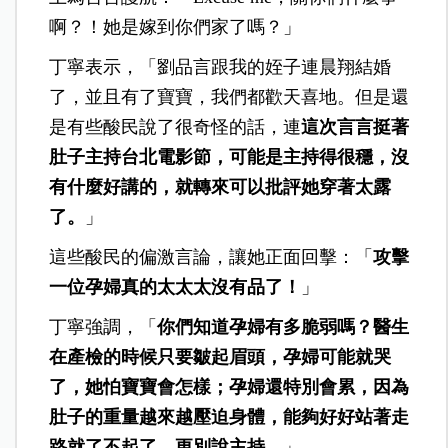
啊？！她是嫁到你們家了嗎？」
丁寧表示，「劉品言跟我的姪子連晨翔結婚
了，並且有了寶寶，我們都歡天喜地。但是還
是有些酸民說了很奇怪的話，連
這次言言挺著
肚子主持台北電影節，可能是主持得很穩，沒
有什麼好講的，就轉來可以批評她穿著太露
了。
」
這些酸民的偏激言論，讓她正面回擊：「
攻擊
一位孕婦真的太太太沒有品了！
」
丁寧強調，「
你們知道孕婦有多脆弱嗎？醫生
在產檢的時候只要皺起眉頭，孕婦可能就哭
了，她怕寶寶會怎樣；孕婦還特別會累，因為
肚子的重量越來越壓迫身體，能夠好好站著走
路就了不起了，更別說主持。
」