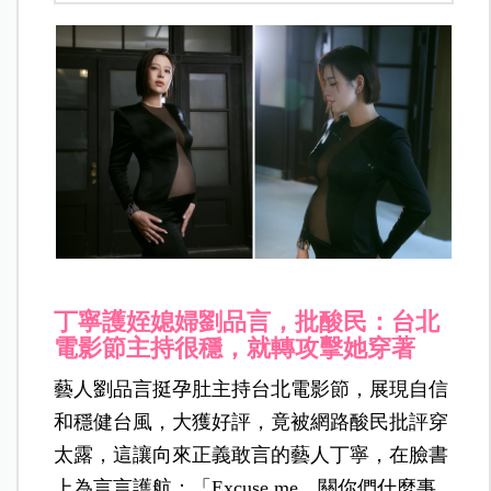
丁寧護姪媳婦劉品言，批酸民：台北
電影節主持很穩，就轉攻擊她穿著
藝人劉品言挺孕肚主持台北電影節，展現自信
和穩健台風，大獲好評，竟被網路酸民批評穿
太露，這讓向來正義敢言的藝人丁寧，在臉書
上為言言護航：「Excuse me，關你們什麼事