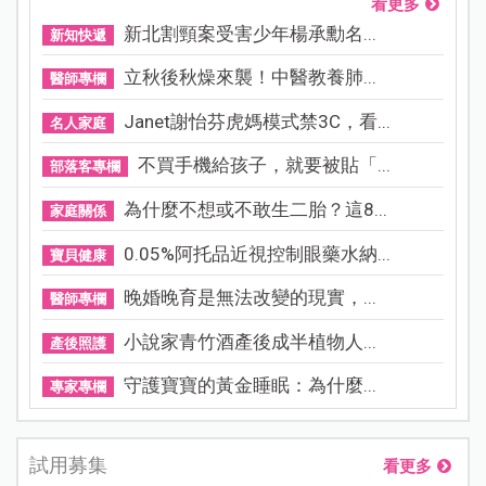
看更多
新北割頸案受害少年楊承勳名...
新知快遞
立秋後秋燥來襲！中醫教養肺...
醫師專欄
Janet謝怡芬虎媽模式禁3C，看...
名人家庭
不買手機給孩子，就要被貼「...
部落客專欄
為什麼不想或不敢生二胎？這8...
家庭關係
0.05%阿托品近視控制眼藥水納...
寶貝健康
晚婚晚育是無法改變的現實，...
醫師專欄
小說家青竹酒產後成半植物人...
產後照護
守護寶寶的黃金睡眠：為什麼...
專家專欄
試用募集
看更多