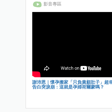
影音專區
謝沛恩｜懷孕搬家「只負責顧肚子」超
告白突淚崩：這就是孕婦荷爾蒙嗎？