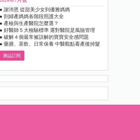
2026年7月號
● 謝沛恩 從甜美少女到優雅媽媽
● 剖婦產媽媽各階段照護大全
● 產檢與生產醫院怎麼選？
● 好醫師５大檢驗標準 選對醫院是風險管理
● 破解４個最常被誤解的寶寶安全感問題
● 藥膳、茶飲、日常保養 中醫觀點看產後掉髮
雜誌訂閱