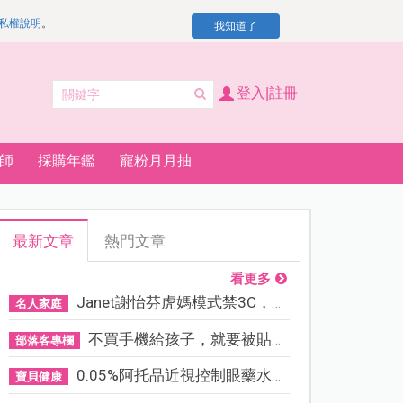
私權說明
。
我知道了
登入|註冊
師
採購年鑑
寵粉月月抽
最新文章
熱門文章
看更多
Janet謝怡芬虎媽模式禁3C，看...
名人家庭
不買手機給孩子，就要被貼「...
部落客專欄
0.05%阿托品近視控制眼藥水納...
寶貝健康