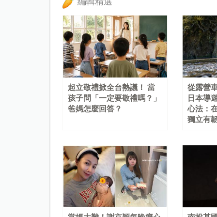
編輯精選
起立敬禮掀全台熱議！ 當
從露營
孩子問「一定要敬禮嗎？」
日本導
爸媽怎麼回答？
心法：
獨立有