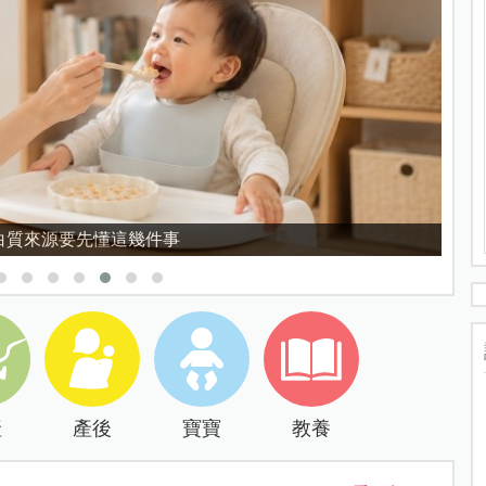
白質來源要先懂這幾件事
產
產後
寶寶
教養