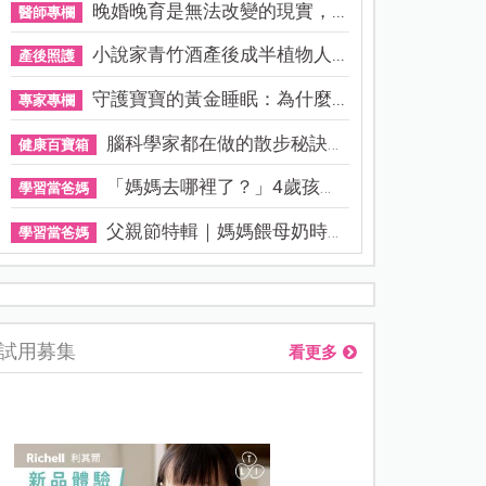
晚婚晚育是無法改變的現實，...
醫師專欄
小說家青竹酒產後成半植物人...
產後照護
守護寶寶的黃金睡眠：為什麼...
專家專欄
腦科學家都在做的散步秘訣！...
健康百寶箱
「媽媽去哪裡了？」4歲孩子還...
學習當爸媽
父親節特輯｜媽媽餵母奶時，...
學習當爸媽
「以前每天起床都臭臉！」陳彥婷曝分房睡後婚姻轉變 醫曝：睡
試用募集
看更多