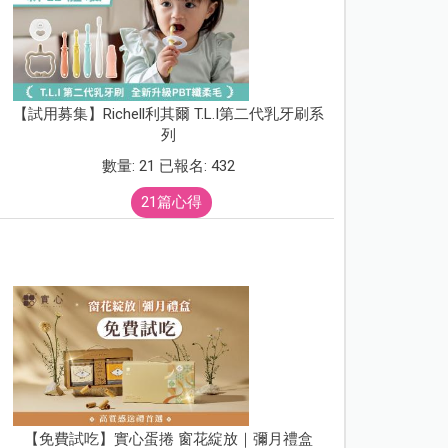
【試用募集】Richell利其爾 T.L.I第二代乳牙刷系
列
數量: 21 已報名: 432
21篇心得
【免費試吃】實心蛋捲 窗花綻放｜彌月禮盒