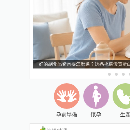
好的副食品豬肉要怎麼選？媽媽挑選優質蛋
孕前準備
懷孕
生