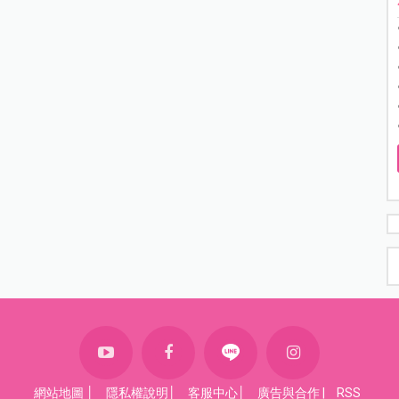
網站地圖
│
隱私權說明
│
客服中心
│
廣告與合作
|
RSS