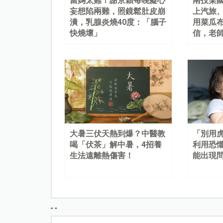
當媽太難！謝京穎每晚癡心
南投某
妄想陷兩難，照鏡鬆肚皮崩
上汽旅
潰，乳腺炎燒40度：「腦子
用菜瓜
快燒壞」
信，老
大暑三伏天熱到爆？中醫教
「別用
喝「伏茶」解中暑，4招養
利用恐
生法遠離熱傷害！
能出現
"
"