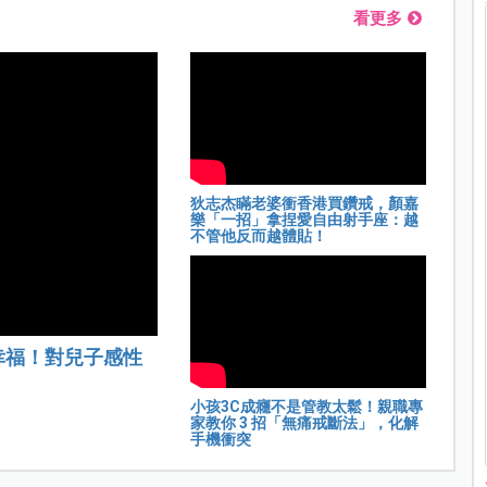
看更多
狄志杰瞞老婆衝香港買鑽戒，顏嘉
樂「一招」拿捏愛自由射手座：越
不管他反而越體貼！
幸福！對兒子感性
小孩3C成癮不是管教太鬆！親職專
家教你 3 招「無痛戒斷法」，化解
手機衝突