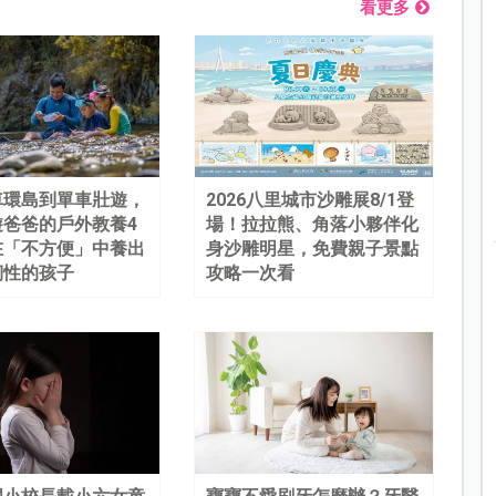
看更多
車環島到單車壯遊，
2026八里城市沙雕展8/1登
遊爸爸的戶外教養4
場！拉拉熊、角落小夥伴化
在「不方便」中養出
身沙雕明星，免費親子景點
韌性的孩子
攻略一次看