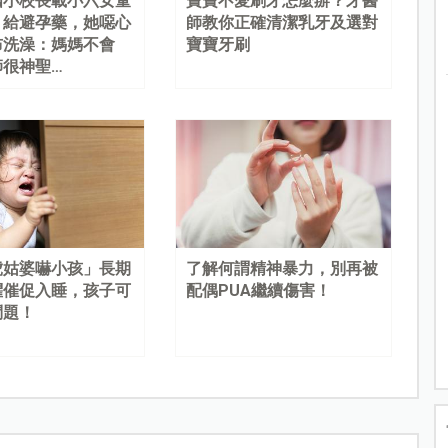
國小校長載小六女童
寶寶不愛刷牙怎麼辦？牙醫
、給避孕藥，她噁心
師教你正確清潔乳牙及選對
布洗澡：媽媽不會
寶寶牙刷
師很神聖…
虎姑婆嚇小孩」長期
了解何謂精神暴力，別再被
懼催促入睡，孩子可
配偶PUA繼續傷害！
問題！