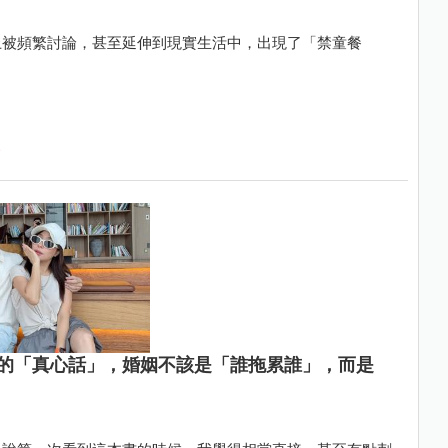
上被頻繁討論，甚至延伸到現實生活中，出現了「禁童餐
的「真心話」，婚姻不該是「誰拖累誰」，而是