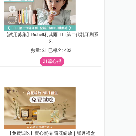
【試用募集】Richell利其爾 T.L.I第二代乳牙刷系
列
數量: 21 已報名: 432
21篇心得
【免費試吃】實心蛋捲 窗花綻放｜彌月禮盒