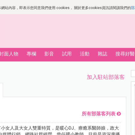
站內容，即表示您同意我們使用 cookies， 關於更多cookies資訊請閱讀我們的
隱
封面人物
專欄
影音
試用
活動
雜誌
搜尋好醫
加入駐站部落客
所有部落客列表
，具有小女人及大女人雙重特質，是暖心DJ、療癒系醫師娘，政大
自媒體行銷、網路社群經營，曾任國小教師，目前是資深廣播