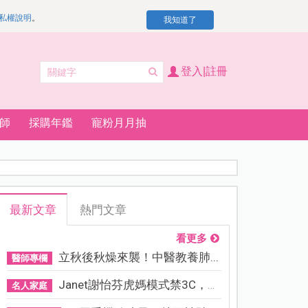
私權說明
。
我知道了
登入|註冊
師
採購年鑑
寵粉月月抽
最新文章
熱門文章
看更多
立秋後秋燥來襲！中醫教養肺...
醫師專欄
Janet謝怡芬虎媽模式禁3C，看...
名人家庭