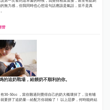
白說第一次看到這本書的時候，我覺得相當直接，甚至有點刺
姻的無力感，但我同時也心想這句話應該是氣話，並不是真
」。
經營
媽的追奶戰場，給餵奶不順利的你。
30-50cc ，當你難過到覺得自己的奶大概壞掉了，沒有哺
量⋯給配方你就輸了！ 以上惡夢，何時能終結