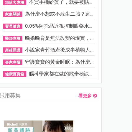
不買手機給孩子，就要被貼「...
部落客專欄
為什麼不想或不敢生二胎？這8...
家庭關係
0.05%阿托品近視控制眼藥水納...
寶貝健康
晚婚晚育是無法改變的現實，...
醫師專欄
小說家青竹酒產後成半植物人...
產後照護
守護寶寶的黃金睡眠：為什麼...
專家專欄
腦科學家都在做的散步秘訣！...
健康百寶箱
試用募集
看更多