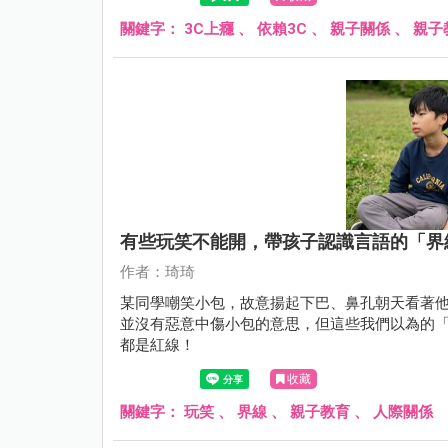
關鍵字：
3C上癮
、
依賴3C
、
親子關係
、
親子
有些玩笑不能開，帶孩子認識言語的「界
作者：琦琦
某同學嘲笑小包，故意揚起下巴、鼻孔朝天看著他說：「你在哪
並沒有惡意中傷小包的意思，但這些我們以為的
都是紅線！
收藏
關鍵字：
玩笑
、
界線
、
親子教育
、
人際關係