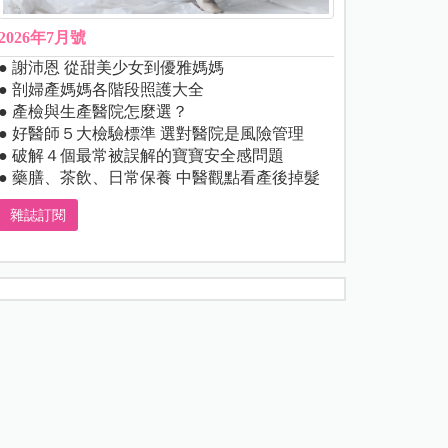
2026年7月號
● 謝沛恩 從甜美少女到優雅媽媽
● 剖婦產媽媽各階段照護大全
● 產檢與生產醫院怎麼選？
● 好醫師５大檢驗標準 選對醫院是風險管理
● 破解４個最常被誤解的寶寶安全感問題
● 藥膳、茶飲、日常保養 中醫觀點看產後掉髮
雜誌訂閱