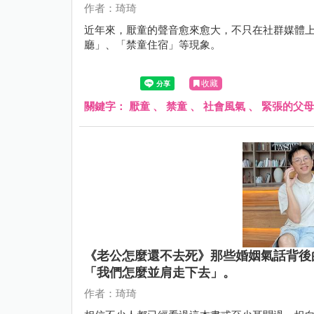
作者：琦琦
近年來，厭童的聲音愈來愈大，不只在社群媒體
廳」、「禁童住宿」等現象。
收藏
關鍵字：
厭童
、
禁童
、
社會風氣
、
緊張的父母
《老公怎麼還不去死》那些婚姻氣話背後
「我們怎麼並肩走下去」。
作者：琦琦