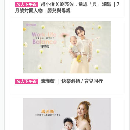
趙小僑 X 劉亮佐，當恩「典」降臨 ｜7
名人下午茶
月號封面人物｜嬰兒與母親
陳瑋薇 ｜ 快樂斜槓 / 育兒同行
名人下午茶