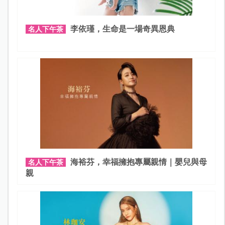
李依瑾，生命是一場奇異恩典
名人下午茶
海裕芬，幸福擁抱專屬親情｜嬰兒與母
名人下午茶
親