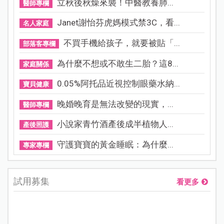
立秋後秋燥來襲！中醫教養肺...
醫師專欄
Janet謝怡芬虎媽模式禁3C，看...
名人家庭
不買手機給孩子，就要被貼「...
部落客專欄
為什麼不想或不敢生二胎？這8...
家庭關係
0.05%阿托品近視控制眼藥水納...
寶貝健康
晚婚晚育是無法改變的現實，...
醫師專欄
小說家青竹酒產後成半植物人...
產後照護
守護寶寶的黃金睡眠：為什麼...
專家專欄
試用募集
看更多