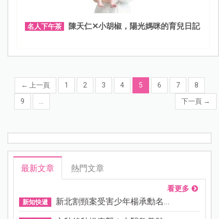
陳天仁✕小胡椒，陽光媽咪的育兒日記
名人下午茶
←
上一頁
1
2
3
4
5
6
7
8
9
...
下一頁
→
最新文章
熱門文章
看更多
新北割頸案受害少年楊承勳名...
新知快遞