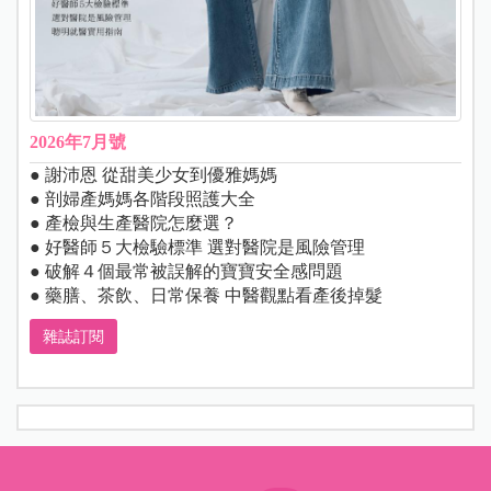
2026年7月號
● 謝沛恩 從甜美少女到優雅媽媽
● 剖婦產媽媽各階段照護大全
● 產檢與生產醫院怎麼選？
● 好醫師５大檢驗標準 選對醫院是風險管理
● 破解４個最常被誤解的寶寶安全感問題
● 藥膳、茶飲、日常保養 中醫觀點看產後掉髮
雜誌訂閱