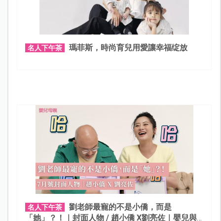
瑪菲斯，時尚育兒用愛讓幸福绽放
名人下午茶
劉老師最寵的不是小僑，而是
名人下午茶
「她」？！｜封面人物 / 趙小僑 X劉亮佐｜嬰兒與