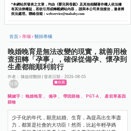
*本網站所發表之文章，均由《嬰兒與母親》及其他相關著作權人依法擁
有其法律權益，若欲引用或轉載網站內容， 請與本公司來信接洽，違者將
依法處理。聯絡信箱：
webservice@mababy.com
首頁
專欄
醫師專欄
晚婚晚育是無法改變的現實，就善用檢
查扭轉「孕事」，確保從備孕、懷孕到
生產都能順利前行
作者： 陳啟煌醫師 | 發表日期：2026-08-05
收藏
分享
關鍵字：
晚婚晚育
、
備孕
、
帶因篩檢
、
PGT-A
、
產前單基因
篩檢
少子化的年代，願意結婚、生育，為提高出生率盡
力，都算是社會的大功臣！然而，比起年輕孕媽