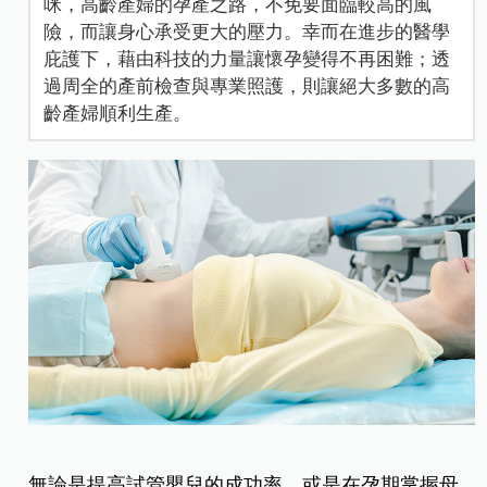
咪，高齡產婦的孕產之路，不免要面臨較高的風
險，而讓身心承受更大的壓力。幸而在進步的醫學
庇護下，藉由科技的力量讓懷孕變得不再困難；透
過周全的產前檢查與專業照護，則讓絕大多數的高
齡產婦順利生產。
無論是提高試管嬰兒的成功率，或是在孕期掌握母