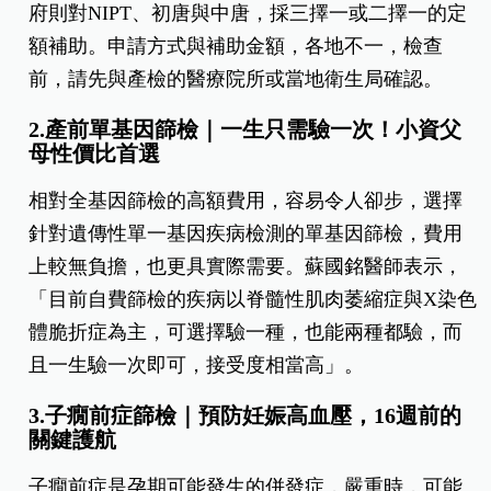
府則對NIPT、初唐與中唐，採三擇一或二擇一的定
額補助。申請方式與補助金額，各地不一，檢查
前，請先與產檢的醫療院所或當地衛生局確認。
2.產前單基因篩檢｜一生只需驗一次！小資父
母性價比首選
相對全基因篩檢的高額費用，容易令人卻步，選擇
針對遺傳性單一基因疾病檢測的單基因篩檢，費用
上較無負擔，也更具實際需要。蘇國銘醫師表示，
「目前自費篩檢的疾病以脊髓性肌肉萎縮症與X染色
體脆折症為主，可選擇驗一種，也能兩種都驗，而
且一生驗一次即可，接受度相當高」。
3.子癇前症篩檢｜預防妊娠高血壓，16週前的
關鍵護航
子癇前症是孕期可能發生的併發症，嚴重時，可能