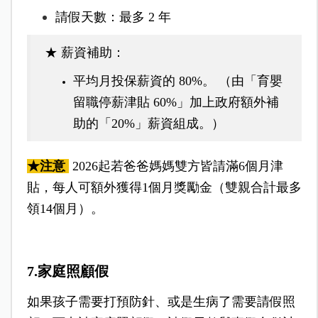
請假天數：最多 2 年
★ 薪資補助：
平均月投保薪資的 80%。 （由「育嬰
留職停薪津貼 60%」加上政府額外補
助的「20%」薪資組成。）
★注意
2026起若爸爸媽媽雙方皆請滿6個月津
貼，每人可額外獲得1個月獎勵金（雙親合計最多
領14個月）。
7.家庭照顧假
如果孩子需要打預防針、或是生病了需要請假照