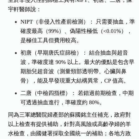
至於非侵入性的篩檢工具有NIPT、初唐、二唐，陳
宇軒醫師說：
NIPT（非侵入性產前檢測）： 只需要抽血，準
確度最高（99%）、偽陽性極低（<0.01%），
是極佳工具但費用較高。
初唐（早期唐氏症篩檢）： 結合抽血與超音
波，準確度達 90% 以上。最大的優點是包含早
期胎兒超音波（測量頸部透明帶、心臟與鼻
骨），能及早發現重大結構異常，CP 值高。
二唐（中檢四指標）： 若錯過前期檢查，中期
可透過抽血進行，準確度約 80%。
同為三軍總醫院婦產部的蘇國銘主任補充，政府對
以上檢查有提供補助，針對高風險或高齡孕婦的羊
水檢查，由國健署採取全國統一的補助；各地方政