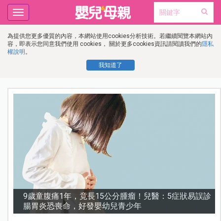
Toggle
navigation
為提供您更多優質的內容，本網站使用cookies分析技術。若繼續閱覽本網站內
容，即表示您同意我們使用 cookies， 關於更多cookies資訊請閱讀我們的
隱私
權說明
。
我知道了
診
謝沛恩︱挺孕肚甜喊「想生五個」！孕期照樣睡地板，
甜曝老公「摔斷手」反變求婚契機