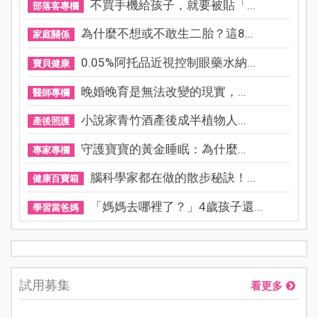
不買手機給孩子，就要被貼「...
部落客專欄
為什麼不想或不敢生二胎？這8...
家庭關係
0.05%阿托品近視控制眼藥水納...
寶貝健康
晚婚晚育是無法改變的現實，...
醫師專欄
小說家青竹酒產後成半植物人...
產後照護
守護寶寶的黃金睡眠：為什麼...
專家專欄
腦科學家都在做的散步秘訣！...
健康百寶箱
「媽媽去哪裡了？」4歲孩子還...
學習當爸媽
試用募集
看更多