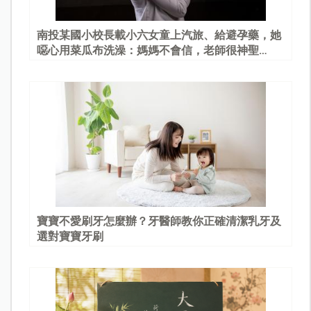
南投某國小校長載小六女童上汽旅、給避孕藥，她
噁心用菜瓜布洗澡：媽媽不會信，老師很神聖…
寶寶不愛刷牙怎麼辦？牙醫師教你正確清潔乳牙及
選對寶寶牙刷