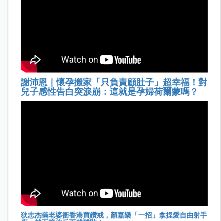
謝沛恩｜懷孕搬家「只負責顧肚子」超幸福！對
兒子感性告白突淚崩：這就是孕婦荷爾蒙嗎？
狄志杰瞞老婆衝香港買鑽戒，顏嘉樂「一招」拿捏愛自由射手