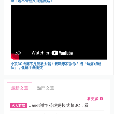
座：越不管他反而越體貼！
小孩3C成癮不是管教太鬆！親職專家教你 3 招「無痛戒斷
法」，化解手機衝突
最新文章
熱門文章
看更多
Janet謝怡芬虎媽模式禁3C，看...
名人家庭