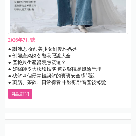
2026年7月號
● 謝沛恩 從甜美少女到優雅媽媽
● 剖婦產媽媽各階段照護大全
● 產檢與生產醫院怎麼選？
● 好醫師５大檢驗標準 選對醫院是風險管理
● 破解４個最常被誤解的寶寶安全感問題
● 藥膳、茶飲、日常保養 中醫觀點看產後掉髮
雜誌訂閱