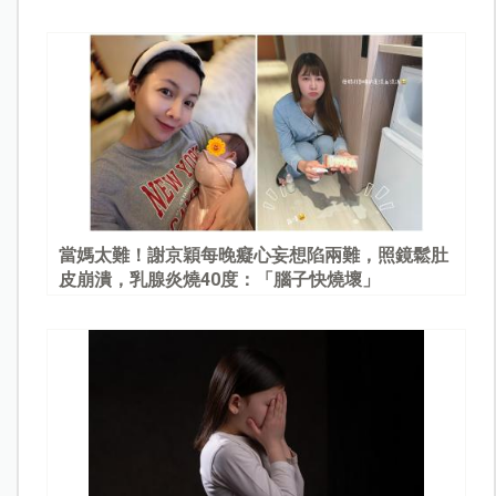
當媽太難！謝京穎每晚癡心妄想陷兩難，照鏡鬆肚
皮崩潰，乳腺炎燒40度：「腦子快燒壞」