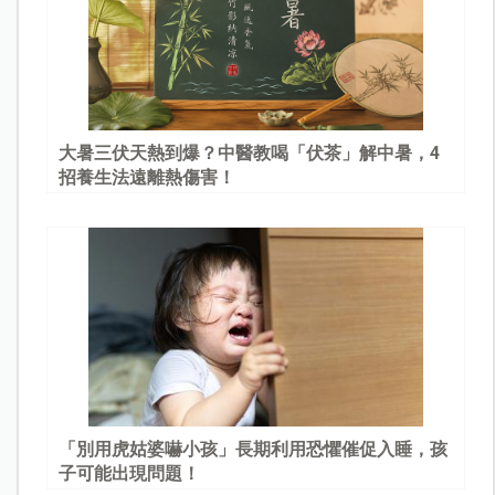
大暑三伏天熱到爆？中醫教喝「伏茶」解中暑，4
招養生法遠離熱傷害！
「別用虎姑婆嚇小孩」長期利用恐懼催促入睡，孩
子可能出現問題！