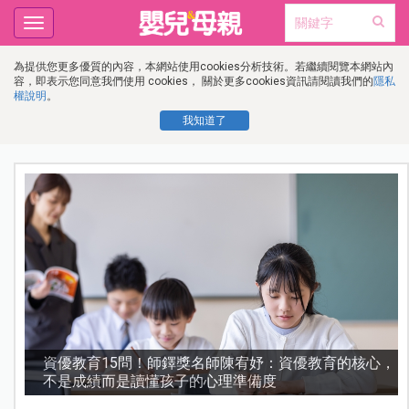
Toggle
navigation
為提供您更多優質的內容，本網站使用cookies分析技術。若繼續閱覽本網站內
容，即表示您同意我們使用 cookies， 關於更多cookies資訊請閱讀我們的
隱私
權說明
。
我知道了
護
資優教育15問！師鐸獎名師陳宥妤：資優教育的核心，
不是成績而是讀懂孩子的心理準備度