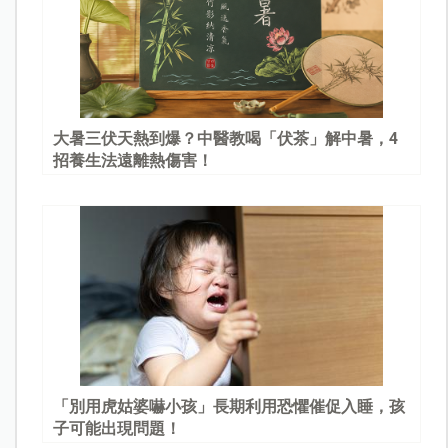
大暑三伏天熱到爆？中醫教喝「伏茶」解中暑，4
招養生法遠離熱傷害！
「別用虎姑婆嚇小孩」長期利用恐懼催促入睡，孩
子可能出現問題！