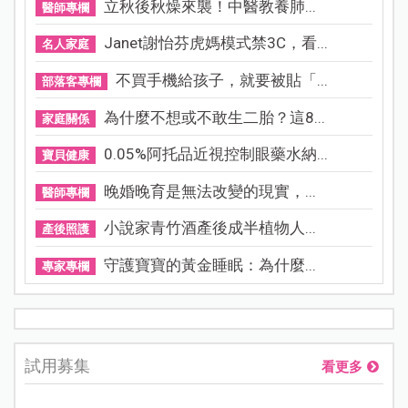
立秋後秋燥來襲！中醫教養肺...
醫師專欄
Janet謝怡芬虎媽模式禁3C，看...
名人家庭
不買手機給孩子，就要被貼「...
部落客專欄
為什麼不想或不敢生二胎？這8...
家庭關係
0.05%阿托品近視控制眼藥水納...
寶貝健康
晚婚晚育是無法改變的現實，...
醫師專欄
小說家青竹酒產後成半植物人...
產後照護
守護寶寶的黃金睡眠：為什麼...
專家專欄
試用募集
看更多