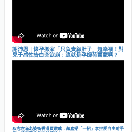
謝沛恩｜懷孕搬家「只負責顧肚子」超幸福！對
兒子感性告白突淚崩：這就是孕婦荷爾蒙嗎？
狄志杰瞞老婆衝香港買鑽戒，顏嘉樂「一招」拿捏愛自由射手