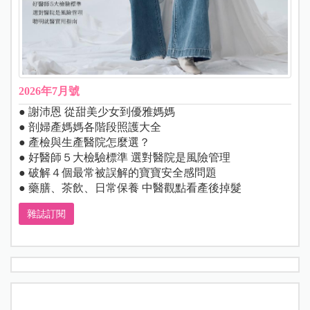
2026年7月號
● 謝沛恩 從甜美少女到優雅媽媽
● 剖婦產媽媽各階段照護大全
● 產檢與生產醫院怎麼選？
● 好醫師５大檢驗標準 選對醫院是風險管理
● 破解４個最常被誤解的寶寶安全感問題
● 藥膳、茶飲、日常保養 中醫觀點看產後掉髮
雜誌訂閱