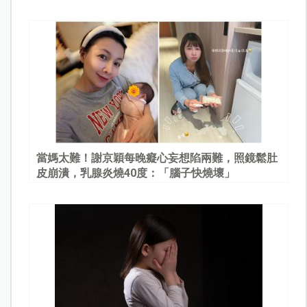
當媽太難！謝京穎每晚癡心妄想陷兩難，照鏡鬆肚
皮崩潰，乳腺炎燒40度：「腦子快燒壞」