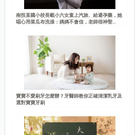
南投某國小校長載小六女童上汽旅、給避孕藥，她
噁心用菜瓜布洗澡：媽媽不會信，老師很神聖…
寶寶不愛刷牙怎麼辦？牙醫師教你正確清潔乳牙及
選對寶寶牙刷