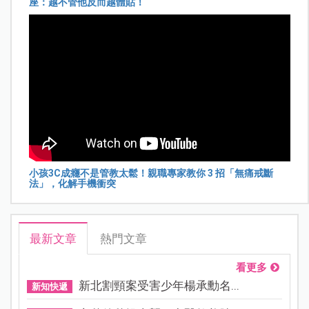
座：越不管他反而越體貼！
小孩3C成癮不是管教太鬆！親職專家教你 3 招「無痛戒斷
法」，化解手機衝突
最新文章
熱門文章
看更多
新北割頸案受害少年楊承勳名...
新知快遞