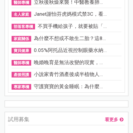
立秋後秋燥來襲！中醫教養肺...
醫師專欄
Janet謝怡芬虎媽模式禁3C，看...
名人家庭
不買手機給孩子，就要被貼「...
部落客專欄
為什麼不想或不敢生二胎？這8...
家庭關係
0.05%阿托品近視控制眼藥水納...
寶貝健康
晚婚晚育是無法改變的現實，...
醫師專欄
小說家青竹酒產後成半植物人...
產後照護
守護寶寶的黃金睡眠：為什麼...
專家專欄
試用募集
看更多