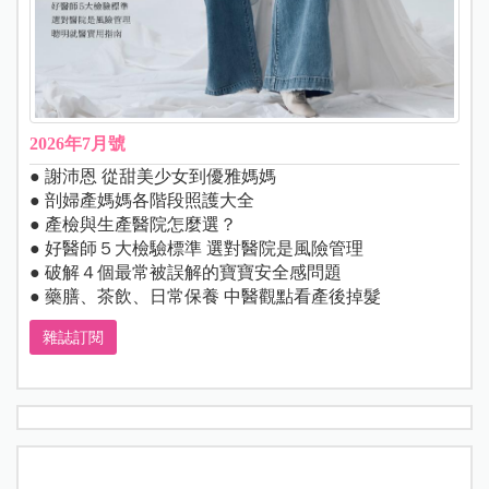
2026年7月號
● 謝沛恩 從甜美少女到優雅媽媽
● 剖婦產媽媽各階段照護大全
● 產檢與生產醫院怎麼選？
● 好醫師５大檢驗標準 選對醫院是風險管理
● 破解４個最常被誤解的寶寶安全感問題
● 藥膳、茶飲、日常保養 中醫觀點看產後掉髮
雜誌訂閱