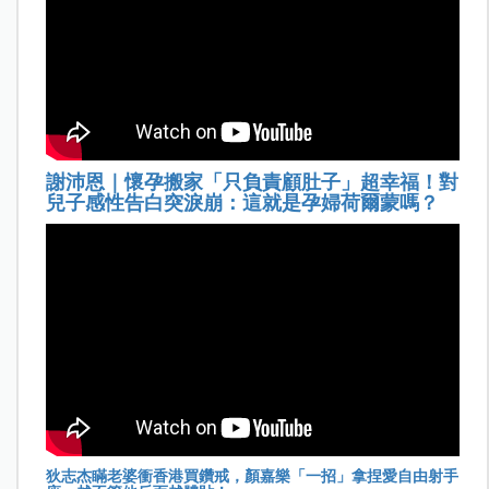
謝沛恩｜懷孕搬家「只負責顧肚子」超幸福！對
兒子感性告白突淚崩：這就是孕婦荷爾蒙嗎？
狄志杰瞞老婆衝香港買鑽戒，顏嘉樂「一招」拿捏愛自由射手