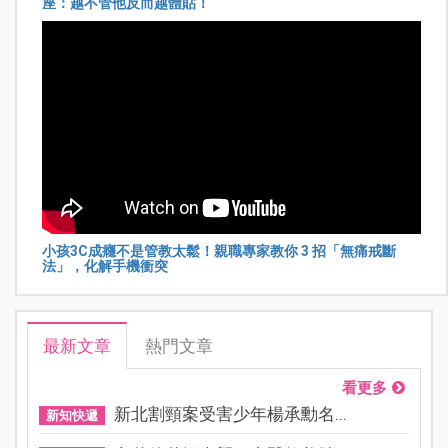
座：越不管他反而越體貼！
小孩3C成癮不是管教太鬆！親職專家教你 3 招「無痛戒斷
法」，化解手機衝突
最新文章
熱門文章
看更多
新北割頸案受害少年楊承勳名...
新知快遞