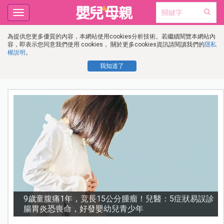
Toggle
navigation
為提供您更多優質的內容，本網站使用cookies分析技術。若繼續閱覽本網站內
容，即表示您同意我們使用 cookies， 關於更多cookies資訊請閱讀我們的
隱私
權說明
。
我知道了
診
謝沛恩︱挺孕肚甜喊「想生五個」！孕期照樣睡地板，
甜曝老公「摔斷手」反變求婚契機