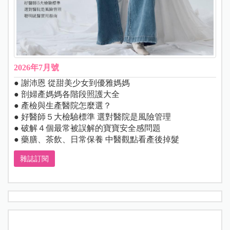
2026年7月號
● 謝沛恩 從甜美少女到優雅媽媽
● 剖婦產媽媽各階段照護大全
● 產檢與生產醫院怎麼選？
● 好醫師５大檢驗標準 選對醫院是風險管理
● 破解４個最常被誤解的寶寶安全感問題
● 藥膳、茶飲、日常保養 中醫觀點看產後掉髮
雜誌訂閱