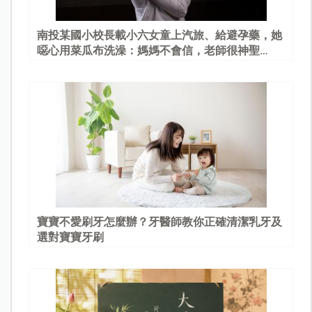
南投某國小校長載小六女童上汽旅、給避孕藥，她
噁心用菜瓜布洗澡：媽媽不會信，老師很神聖…
寶寶不愛刷牙怎麼辦？牙醫師教你正確清潔乳牙及
選對寶寶牙刷