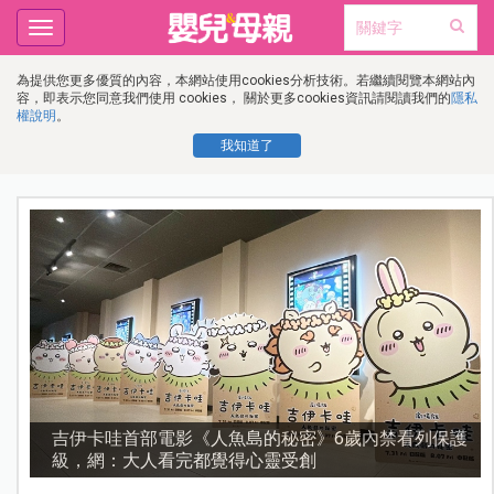
Toggle
navigation
為提供您更多優質的內容，本網站使用cookies分析技術。若繼續閱覽本網站內
容，即表示您同意我們使用 cookies， 關於更多cookies資訊請閱讀我們的
隱私
權說明
。
我知道了
護
資優教育15問！師鐸獎名師陳宥妤：資優教育的核心，
不是成績而是讀懂孩子的心理準備度