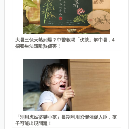
大暑三伏天熱到爆？中醫教喝「伏茶」解中暑，4
招養生法遠離熱傷害！
「別用虎姑婆嚇小孩」長期利用恐懼催促入睡，孩
子可能出現問題！