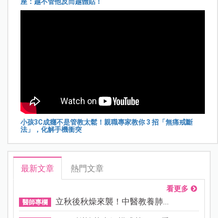
座：越不管他反而越體貼！
小孩3C成癮不是管教太鬆！親職專家教你 3 招「無痛戒斷
法」，化解手機衝突
最新文章
熱門文章
看更多
立秋後秋燥來襲！中醫教養肺...
醫師專欄