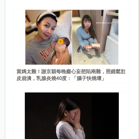
當媽太難！謝京穎每晚癡心妄想陷兩難，照鏡鬆肚
皮崩潰，乳腺炎燒40度：「腦子快燒壞」