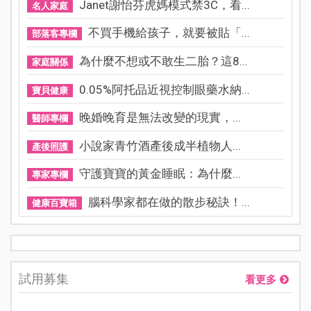
Janet謝怡芬虎媽模式禁3C，看...
名人家庭
不買手機給孩子，就要被貼「...
部落客專欄
為什麼不想或不敢生二胎？這8...
家庭關係
0.05%阿托品近視控制眼藥水納...
寶貝健康
晚婚晚育是無法改變的現實，...
醫師專欄
小說家青竹酒產後成半植物人...
產後照護
守護寶寶的黃金睡眠：為什麼...
專家專欄
腦科學家都在做的散步秘訣！...
健康百寶箱
試用募集
看更多