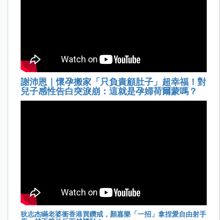
謝沛恩｜懷孕搬家「只負責顧肚子」超幸福！對
兒子感性告白突淚崩：這就是孕婦荷爾蒙嗎？
狄志杰瞞老婆衝香港買鑽戒，顏嘉樂「一招」拿捏愛自由射手