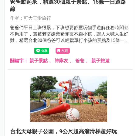
爸爸動起來，精選30個親子景點、15條一日遊路
線
作者：可大王愛旅行
爸爸們平日上班很累，下班想要舒壓玩個手遊解任務時間都
不夠用了，還被老婆嫌棄豬隊友不顧小孩，讓人大喊人生好
難，​​​​​​​精選台北30個爸爸可以輕鬆單打小孩的景點及15條一日
遊行程，讓媽媽徹底放一天假，穿上戰袍逛街去，或和閨蜜
收藏
們喝咖啡聊是非，爸爸們硬起來，勇敢帶著孩子離家出走
吧。
關鍵字：
親子景點
、
神隊友
、
爸爸
、
親子旅遊
台北天母親子公園，9公尺超高溜滑梯超好玩