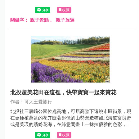
收藏
關鍵字：
親子景點
、
親子旅遊
北投超美花田在這裡，快帶寶寶一起來賞花
作者：可大王愛旅行
北投社三層崎公園位處高地，可居高臨下遠眺市區街景，現
在更種植萬盆的花卉隨著起伏的山勢營造猶如北海道富良野
或是美瑛的繽紛花海，在綠意間畫上一抹抹優雅的色彩，輕
柔地塗繪出五顏六色的夢幻花毯。
收藏