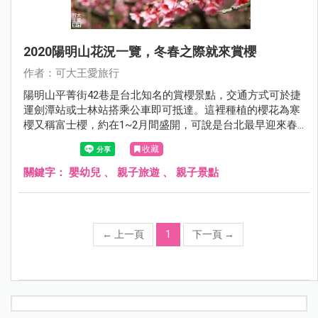
2020陽明山花況一覽，冬春之際就來賞櫻
作者：可大王愛旅行
陽明山平菁街42巷是台北知名的賞櫻景點，交通方式可於捷
運劍潭站或士林站搭乘公車即可抵達。這裡種植的櫻花為寒
櫻又稱富士櫻，約在1~2月間盛開，可說是台北最早迎來春
天的地方。
收藏
關鍵字：
嬰幼兒
、
親子旅遊
、
親子景點
←
上一頁
1
下一頁
→