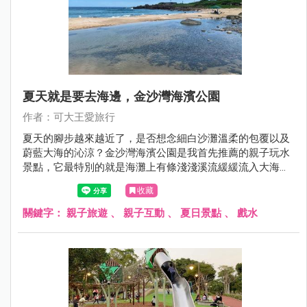
夏天就是要去海邊，金沙灣海濱公園
作者：可大王愛旅行
夏天的腳步越來越近了，是否想念細白沙灘溫柔的包覆以及
蔚藍大海的沁涼？金沙灣海濱公園是我首先推薦的親子玩水
景點，它最特別的就是海灘上有條淺淺溪流緩緩流入大海，
小孩可以在這淺灘玩水，溪水也不像海水那樣溼黏，更好清
收藏
理。溪水在內、海水在外所形成內外夾攻大力玩的特殊景
色，一旁還有公廁可免費沖洗，這樣方便安全的玩水景點不
關鍵字：
親子旅遊
、
親子互動
、
夏日景點
、
戲水
要錯過了。