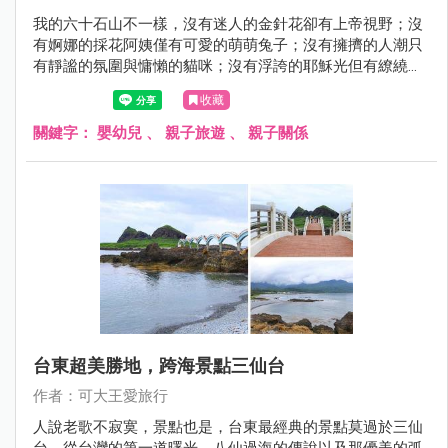
我的六十石山不一樣，沒有迷人的金針花卻有上帝視野；沒
有婀娜的採花阿姨僅有可愛的萌萌兔子；沒有擁擠的人潮只
有靜謐的氛圍與慵懶的貓咪；沒有浮誇的耶穌光但有繚繞山
嵐將我的心繫在這塊美麗的土地。原來，六十石山一年四季
收藏
皆美，讓人驚豔。
關鍵字：
嬰幼兒
、
親子旅遊
、
親子關係
台東超美勝地，跨海景點三仙台
作者：可大王愛旅行
人說老歌不寂寞，景點也是，台東最經典的景點莫過於三仙
台，從台灣的第一道曙光、八仙過海的傳說以及那優美的弧