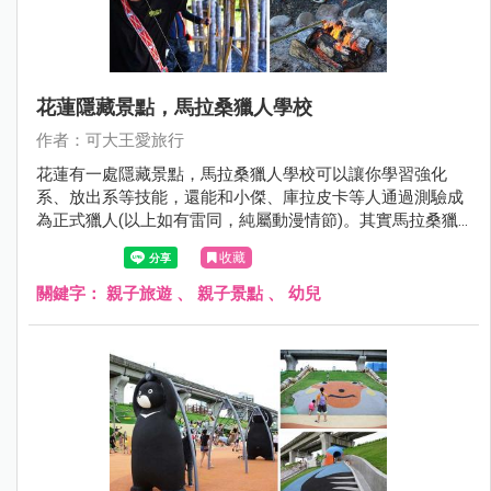
花蓮隱藏景點，馬拉桑獵人學校
作者：可大王愛旅行
花蓮有一處隱藏景點，馬拉桑獵人學校可以讓你學習強化
系、放出系等技能，還能和小傑、庫拉皮卡等人通過測驗成
為正式獵人(以上如有雷同，純屬動漫情節)。其實馬拉桑獵
人學校可以讓遊客體驗射山豬、設陷阱以及撒網捕魚，還有
收藏
竹筒飯DIY、喝小米酒烤肉。想玩點不一樣的花蓮嗎? 來當個
一日原民獵人吧，好玩又好笑。
關鍵字：
親子旅遊
、
親子景點
、
幼兒