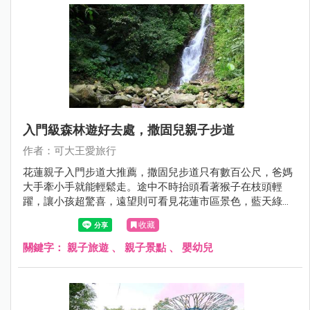
入門級森林遊好去處，撒固兒親子步道
作者：可大王愛旅行
花蓮親子入門步道大推薦，撒固兒步道只有數百公尺，爸媽
大手牽小手就能輕鬆走。途中不時抬頭看著猴子在枝頭輕
躍，讓小孩超驚喜，遠望則可看見花蓮市區景色，藍天綠意
超舒心。大約30分鐘就能遇見超美瀑布，如銀河劃過山壁飛
收藏
濺出點點星芒，一旁淺淺水池可玩水，夏天來這裡最是清涼
消暑。爬山健行，豐富生態又能玩水，親子家庭就來這裡鍛
關鍵字：
親子旅遊
、
親子景點
、
嬰幼兒
鍊水之呼吸吧。