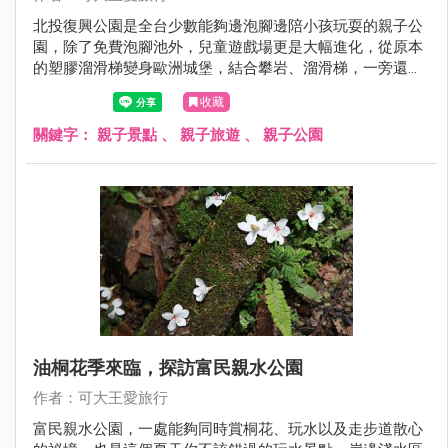
北投復興公園是全台少數能夠邊泡腳邊陪小孩玩耍的親子公
園，除了免費泡腳池外，兒童遊戲場更是大幅進化，從原本
的塑膠溜滑梯變身歐洲城堡，結合攀岩、溜滑梯，一旁還有
攀繩和沙坑，真的好好玩！
收藏
關鍵字：
親子景點
、
親子旅遊
、
親子公園
油桐花季來臨，探訪富民親水公園
作者：可大王愛旅行
富民親水公園，一處能夠同時賞桐花、玩水以及走步道散心