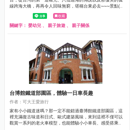
線跨海大橋，再再令人回味無窮，堪稱台東必去~~~景點(斷
點斷得很尷尬)。三仙台也是台灣少有的跨海景點，拾階踏上
收藏
拱橋遠眺愛心海灣。一旁是礫石沙灘，小孩玩石頭，爸媽吹
著海風讓人忘憂解愁。出發吧，一起越過跨海拱橋，尋找傳
關鍵字：
嬰幼兒
、
親子旅遊
、
親子關係
說中神明也為之留戀的傳說之地吧。
台博館鐵道部園區，體驗一日車長趣
作者：可大王愛旅行
家有小小鐵道迷嗎？那一定不能錯過臺博館鐵道部園區，這
裡充滿復古味道和日式、歐式建築風味，來到這裡不僅可以
觀賞一系列的老火車模型，也能體驗小小車長、感受搭乘火
車的樂趣，快帶孩子來玩吧！