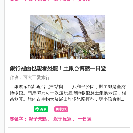
銀行裡面也能看恐龍！土銀台博館一日遊
作者：可大王愛旅行
土銀展示館鄰近台北車站與二二八和平公園，對面即是臺灣
博物館。門票30元可一次遊玩臺灣博物館及土銀展示館，相
當划算。館內古生物大展展出許多恐龍模型，讓小孩看到興
奮尖叫。另有金庫展間，陳列土地銀行的歷史文物，洋溢濃
收藏
厚懷舊氛圍。土銀展示館是室內景點，下雨不愁；可與臺灣
博物館與二二八和平公園規劃台北車站一日遊，好玩好逛，
關鍵字：
親子景點
、
親子旅遊
、
一日遊
假日就帶小孩來這。