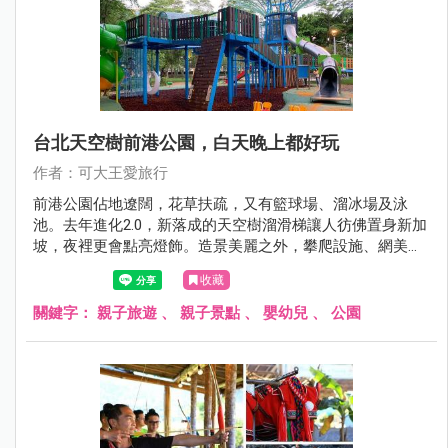
台北天空樹前港公園，白天晚上都好玩
作者：可大王愛旅行
前港公園佔地遼闊，花草扶疏，又有籃球場、溜冰場及泳
池。去年進化2.0，新落成的天空樹溜滑梯讓人彷佛置身新加
坡，夜裡更會點亮燈飾。造景美麗之外，攀爬設施、網美鞦
韆、沙坑塗鴉牆，大小朋友都適合。
收藏
關鍵字：
親子旅遊
、
親子景點
、
嬰幼兒
、
公園