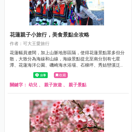
花蓮親子小旅行，美食景點全攻略
作者：可大王愛旅行
花蓮幅員遼闊，加上山脈地形區隔，使得花蓮景點眾多但分
散，大致分為海線和山線，海線景點從北至南分別有七星
潭、花蓮海洋公園、磯崎海水浴場、石梯坪、秀姑巒溪泛舟
等。山線則有兆豐農場、馬太鞍、瑞穗溫泉、瑞穗牧場、舞
收藏
鶴茶園、安通溫泉、羅山瀑布等，兩方陣容各具特色。
關鍵字：
幼兒
、
親子旅遊
、
親子景點