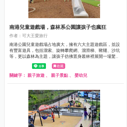
南港兒童遊戲場，森林系公園讓孩子也瘋狂
作者：可大王愛旅行
南港公園兒童遊戲場占地廣大，擁有六大主題遊戲區，並設
有豐富遊具，包括溜索、旋轉攀爬網、溜滑梯、鞦韆、沙坑
等，更以森林為主題，讓孩子彷彿置身叢林裡展開一場驚奇
冒險。
收藏
關鍵字：
親子旅遊
、
親子景點
、
嬰幼兒