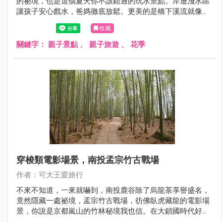
的祕境，也是這個夏天你不該錯過的玩水景點。岸邊淺水區
讓孩子安心戲水，爸媽徹底放鬆。更美的是橋下溪流就像四
草綠色隧道，優美步道加上寬闊河面又像日本美麗河谷，再
收藏
送你一棵油桐花樹，隨著風起，落下浪漫的五月雪，還不來
拍爆！
關鍵字：
親子景點
、
親子旅遊
、
花季
穿梭類電影場景，南投孟宗竹古戰場
作者：可大王愛旅行
不來不知道，一來就嚇到，南投鹿谷除了烏龍茶享譽盛名，
竟然隱藏一處祕境，孟宗竹古戰場，彷佛臥虎藏龍的電影場
景，你說是京都嵐山的竹林秘境我也信。在大鎖國時代好想
去日本? 來這重溫日本旅行的幸福感吧。