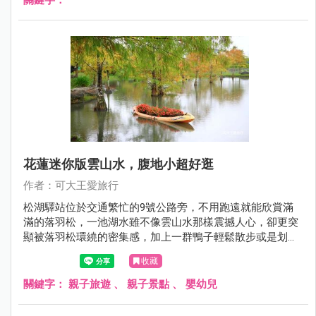
花蓮迷你版雲山水，腹地小超好逛
作者：可大王愛旅行
松湖驛站位於交通繁忙的9號公路旁，不用跑遠就能欣賞滿
滿的落羽松，一池湖水雖不像雲山水那樣震撼人心，卻更突
顯被落羽松環繞的密集感，加上一群鴨子輕鬆散步或是划行
水面，好拍程度不輸雲山水。此外，松湖驛站本身更是間美
收藏
食餐廳，三五好友點上幾道熱炒伴著談笑聲，或是喝杯下午
茶，逛逛園區拍拍照，冬天來花蓮，行程千萬不要少了它。
關鍵字：
親子旅遊
、
親子景點
、
嬰幼兒