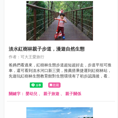
淡水紅樹林親子步道，漫遊自然生態
作者：可大王愛旅行
爸媽們看過來，紅樹林生態步道超短超好走，步道平坦可推
車，還可看到淡水河口新三寶，推薦搭乘捷運到紅樹林站，
先遊玩紅樹林生態教育館對生態環境有了初步認識後，看到
彈塗魚和招潮蟹本人會倍感親切，體力許可的話，直接走到
收藏
淡水吃美食逛景點，淡水親子一日遊Fun風去。
關鍵字：
嬰幼兒
、
親子旅遊
、
親子關係