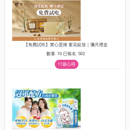
【免費試吃】實心蛋捲 窗花綻放｜彌月禮盒
數量: 10 已報名: 502
11篇心得