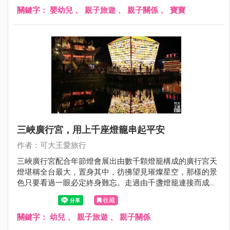
關鍵字：
嬰幼兒
、
親子旅遊
、
親子關係
、
寶寶
三峽廣行宮，用上千座燈籠串起平安
作者：可大王愛旅行
三峽廣行宮配合年節燈會展出由數千顆燈籠構成的廣行宮天
燈堪稱全台最大，置身其中，彷彿望見璀燦星空，那樣的景
色只要看過一眼必定終身難忘。走過由千盞燈籠連接而成的
祈福步道，敲響祈福鐘，讓你學業、工作、愛情運勢加溫，
收藏
幸福一整年，趁著年節腳步未走遠，快揪伴來賞燈，為新春
劃下美麗句點吧。
關鍵字：
幼兒
、
親子旅遊
、
親子關係