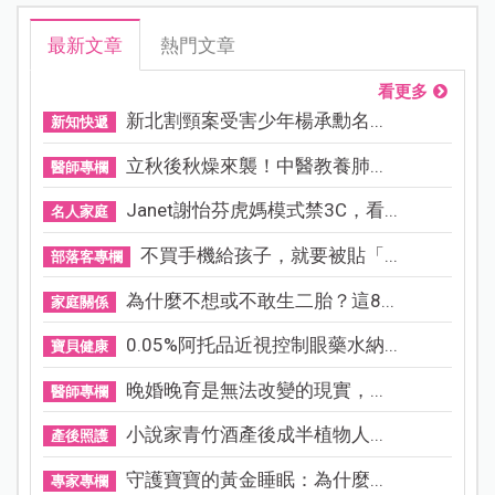
最新文章
熱門文章
看更多
新北割頸案受害少年楊承勳名...
新知快遞
立秋後秋燥來襲！中醫教養肺...
醫師專欄
Janet謝怡芬虎媽模式禁3C，看...
名人家庭
不買手機給孩子，就要被貼「...
部落客專欄
為什麼不想或不敢生二胎？這8...
家庭關係
0.05%阿托品近視控制眼藥水納...
寶貝健康
晚婚晚育是無法改變的現實，...
醫師專欄
小說家青竹酒產後成半植物人...
產後照護
守護寶寶的黃金睡眠：為什麼...
專家專欄