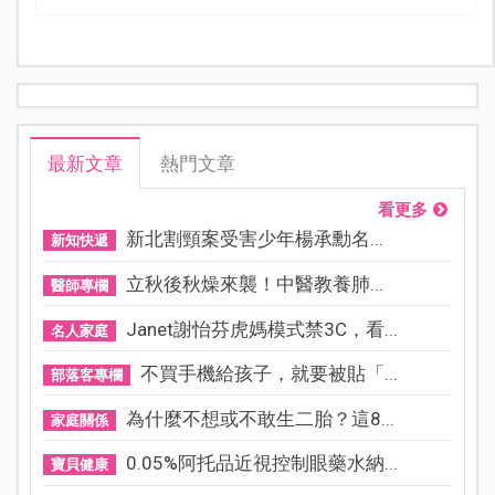
最新文章
熱門文章
看更多
新北割頸案受害少年楊承勳名...
新知快遞
立秋後秋燥來襲！中醫教養肺...
醫師專欄
Janet謝怡芬虎媽模式禁3C，看...
名人家庭
不買手機給孩子，就要被貼「...
部落客專欄
為什麼不想或不敢生二胎？這8...
家庭關係
0.05%阿托品近視控制眼藥水納...
寶貝健康