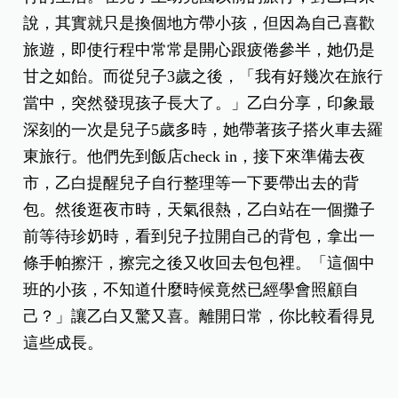
說，其實就只是換個地方帶小孩，但因為自己喜歡
旅遊，即使行程中常常是開心跟疲倦參半，她仍是
甘之如飴。而從兒子
3
歲之後，「我有好幾次在旅行
當中，突然發現孩子長大了。」乙白分享，印象最
深刻的一次是兒子
5
歲多時，她帶著孩子搭火車去羅
東旅行。他們先到飯店
check in
，接下來準備去夜
市，乙白提醒兒子自行整理等一下要帶出去的背
包。然後逛夜市時，天氣很熱，乙白站在一個攤子
前等待珍奶時，看到兒子拉開自己的背包，拿出一
條手帕擦汗，擦完之後又收回去包包裡。「這個中
班的小孩，不知道什麼時候竟然已經學會照顧自
己？」讓乙白又驚又喜。離開日常，你比較看得見
這些成長。