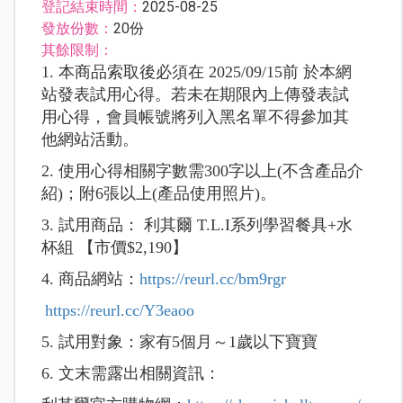
登記結束時間：
2025-08-25
發放份數：
20份
其餘限制：
1. 本商品索取後必須在 2025/09/15前 於本網
站發表試用心得。若未在期限內上傳發表試
用心得，會員帳號將列入黑名單不得參加其
他網站活動。
2. 使用心得相關字數需300字以上(不含產品介
紹)；附6張以上(產品使用照片)。
3. 試用商品： 利其爾 T.L.I系列學習餐具+水
杯組 【市價$2,190】
4. 商品網站：
https://reurl.cc/bm9rgr
https://reurl.cc/Y3eaoo
5. 試用對象：家有5個月～1歲以下寶寶
6. 文末需露出相關資訊：