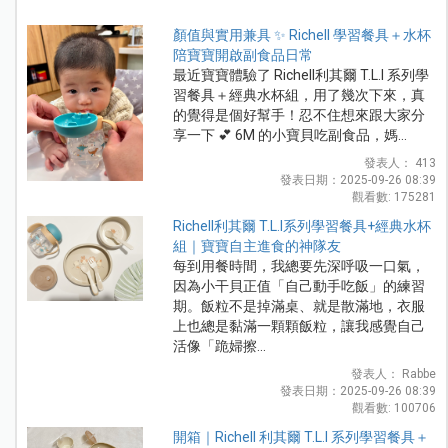
顏值與實用兼具 ✨ Richell 學習餐具＋水杯
陪寶寶開啟副食品日常
最近寶寶體驗了 Richell利其爾 T.L.I 系列學
習餐具＋經典水杯組，用了幾次下來，真
的覺得是個好幫手！忍不住想來跟大家分
享一下 💕 6M 的小寶貝吃副食品，媽...
發表人： 413
發表日期：2025-09-26 08:39
觀看數: 175281
Richell利其爾 T.L.I系列學習餐具+經典水杯
組｜寶寶自主進食的神隊友
每到用餐時間，我總要先深呼吸一口氣，
因為小干貝正值「自己動手吃飯」的練習
期。飯粒不是掉滿桌、就是散滿地，衣服
上也總是黏滿一顆顆飯粒，讓我感覺自己
活像「跪婦擦...
發表人： Rabbe
發表日期：2025-09-26 08:39
觀看數: 100706
開箱｜Richell 利其爾 T.L.I 系列學習餐具＋