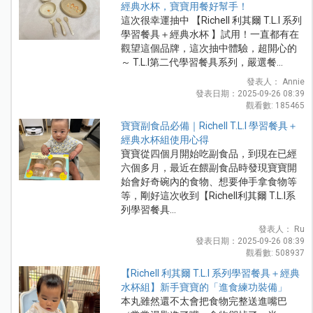
經典水杯，寶寶用餐好幫手！
這次很幸運抽中 【Richell 利其爾 T.L.I 系列
學習餐具＋經典水杯 】試用！一直都有在
觀望這個品牌，這次抽中體驗，超開心的
～ T.L.I第二代學習餐具系列，嚴選餐...
發表人： Annie
發表日期：2025-09-26 08:39
觀看數: 185465
寶寶副食品必備｜Richell T.L.I 學習餐具＋
經典水杯組使用心得
寶寶從四個月開始吃副食品，到現在已經
六個多月，最近在餵副食品時發現寶寶開
始會好奇碗內的食物、想要伸手拿食物等
等，剛好這次收到【Richell利其爾 T.L.I系
列學習餐具...
發表人： Ru
發表日期：2025-09-26 08:39
觀看數: 508937
【Richell 利其爾 T.L.I 系列學習餐具＋經典
水杯組】新手寶寶的「進食練功裝備」
本丸雖然還不太會把食物完整送進嘴巴