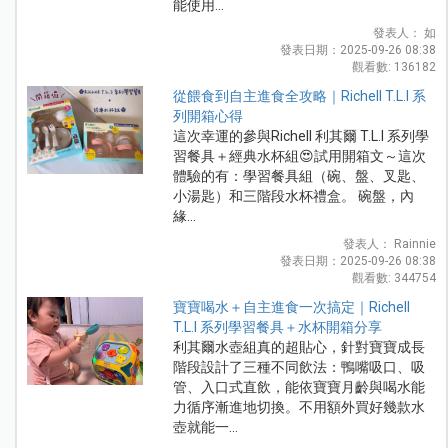
能使用...
發表人： 如
發表日期：2025-09-26 08:38
觀看數: 136182
從餵食到自主進食全攻略｜Richell T.L.I 系
列開箱心得
這次幸運的參與Richell 利其爾 T.L.I 系列學
習餐具＋經典水杯組😍試用開箱文～這次
體驗的有：學習餐具組（碗、盤、叉匙、
小湯匙）和三階段水杯禮盒。 碗盤，內
緣...
發表人： Rainnie
發表日期：2025-09-26 08:38
觀看數: 344754
寶寶喝水＋自主進食一次搞定｜Richell
T.L.I 系列學習餐具＋水杯開箱分享
利其爾水壺組真的超貼心，針對寶寶成長
階段設計了三種不同飲法：鴨嘴吸口、吸
管、入口式直飲，能依寶寶月齡與喝水能
力循序漸進地切換。不用額外買好幾款水
壺就能一...