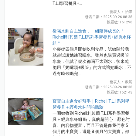
T.L.I學習餐具+...
發表人： 怡潔
發表日期：2025-09-26 08:38
觀看數: 161296
從喝水到自主進食，一組陪伴成長的＂
Richell利其爾 T.L.I系列學習餐具+經典水杯
組＂
小麥從四個月開始吃副食品，試敏階段我
就嘗試讓她練習喝水。雖然也購買過吸管
水壺，但試了幾次都喝不太到水，後來乾
脆用「奶嘴頭+吸管」的方式讓她喝水，不
過有時候喝完...
發表人： 欣妮
發表日期：2025-09-26 08:38
觀看數: 162143
寶寶自主進食好幫手｜Richell T.L.I 系列學
習餐具＋經典水杯開箱體驗
一開始收到 Richell利其爾 T.L.I系列學習餐
具＋經典水杯組 時，真的超開心！顏色討
喜、內容物豐富，而且不管是像我們家 5
個月的小寶寶，還是 8 個月的大寶寶，都