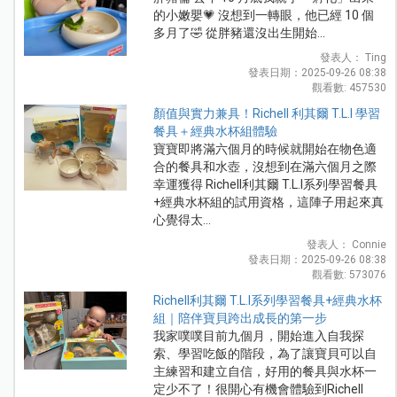
的小嫩嬰💗 沒想到一轉眼，他已經 10 個
多月了🤣 從胖豬還沒出生開始...
發表人： Ting
發表日期：2025-09-26 08:38
觀看數: 457530
顏值與實力兼具！Richell 利其爾 T.L.I 學習
餐具＋經典水杯組體驗
寶寶即將滿六個月的時候就開始在物色適
合的餐具和水壺，沒想到在滿六個月之際
幸運獲得 Richell利其爾 T.L.I系列學習餐具
+經典水杯組的試用資格，這陣子用起來真
心覺得太...
發表人： Connie
發表日期：2025-09-26 08:38
觀看數: 573076
Richell利其爾 T.L.I系列學習餐具+經典水杯
組｜陪伴寶貝跨出成長的第一步
我家噗噗目前九個月，開始進入自我探
索、學習吃飯的階段，為了讓寶貝可以自
主練習和建立自信，好用的餐具與水杯一
定少不了！很開心有機會體驗到Richell