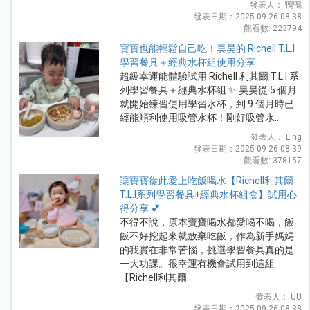
發表人： 鴨鴨
發表日期：2025-09-26 08:38
觀看數: 223794
寶寶也能輕鬆自己吃！昊昊的 Richell T.L.I
學習餐具＋經典水杯組使用分享
超級幸運能體驗試用 Richell 利其爾 T.L.I 系
列學習餐具＋經典水杯組 ✨ 昊昊從 5 個月
就開始練習使用學習水杯，到 9 個月時已
經能順利使用吸管水杯！剛好吸管水...
發表人： Ling
發表日期：2025-09-26 08:39
觀看數: 378157
讓寶寶從此愛上吃飯喝水【Richell利其爾
T.L.I系列學習餐具+經典水杯組盒】試用心
得分享 💕
不得不說，原本寶寶喝水都愛喝不喝，飯
飯不好挖起來就放棄吃飯，作為新手媽媽
的我實在非常苦惱，挑選學習餐具真的是
一大功課。很幸運有機會試用到這組
【Richell利其爾...
發表人： UU
發表日期：2025-09-26 08:38