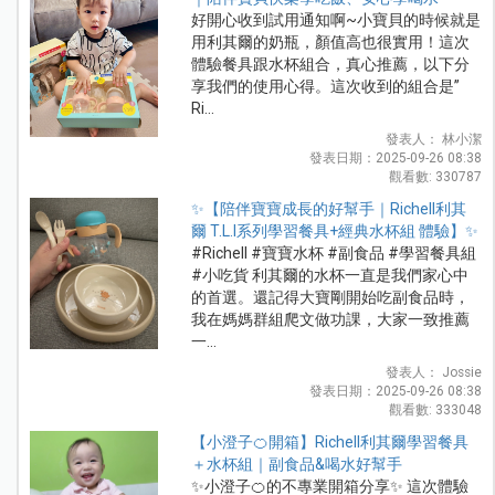
好開心收到試用通知啊~小寶貝的時候就是
用利其爾的奶瓶，顏值高也很實用！這次
體驗餐具跟水杯組合，真心推薦，以下分
享我們的使用心得。這次收到的組合是”
Ri...
發表人： 林小潔
發表日期：2025-09-26 08:38
觀看數: 330787
✨【陪伴寶寶成長的好幫手｜Richell利其
爾 T.L.I系列學習餐具+經典水杯組 體驗】✨
#Richell #寶寶水杯 #副食品 #學習餐具組
#小吃貨 利其爾的水杯一直是我們家心中
的首選。還記得大寶剛開始吃副食品時，
我在媽媽群組爬文做功課，大家一致推薦
一...
發表人： Jossie
發表日期：2025-09-26 08:38
觀看數: 333048
【小澄子🍊開箱】Richell利其爾學習餐具
＋水杯組｜副食品&喝水好幫手
✨小澄子🍊的不專業開箱分享✨ 這次體驗