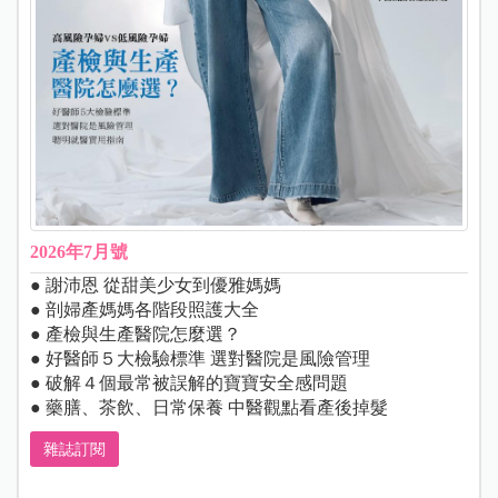
2026年7月號
● 謝沛恩 從甜美少女到優雅媽媽
● 剖婦產媽媽各階段照護大全
● 產檢與生產醫院怎麼選？
● 好醫師５大檢驗標準 選對醫院是風險管理
● 破解４個最常被誤解的寶寶安全感問題
● 藥膳、茶飲、日常保養 中醫觀點看產後掉髮
雜誌訂閱