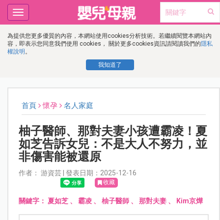
Toggle
navigation
為提供您更多優質的內容，本網站使用cookies分析技術。若繼續閱覽本網站內
容，即表示您同意我們使用 cookies， 關於更多cookies資訊請閱讀我們的
隱私
權說明
。
我知道了
首頁
懷孕
名人家庭
柚子醫師、那對夫妻小孩遭霸凌！夏
如芝告訴女兒：不是大人不努力，並
非傷害能被還原
作者： 游資芸 | 發表日期：2025-12-16
收藏
關鍵字：
夏如芝
、
霸凌
、
柚子醫師
、
那對夫妻
、
Kim京燁