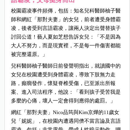
校園霸凌事件頻傳，包括：知名兒科醫師柚子醫
師和網紅「那對夫妻」的女兒，前者遭受身體霸
凌，後者受到言語霸凌，讓兩人決定出聲替孩子
討回公道！藝人夏如芝想告訴女兒：「不是因為
大人不努力，而是現實裡，不是每一件傷害都能
被完整還原。」
兒科醫師柚子醫師日前發聲明指出，就讀國中的
女兒在校園遭受到身體霸凌，導致下肢無力走
路，癲癇發作，懷疑脊椎受傷，已至派出所報
案、進入司法程序，他說：「看到孩子受苦我是
多麼的心痛，壞人一定會得到應得的處罰。」
網紅「那對夫妻」Nico品筠與Kim京燁的11歲女
兒「妮妮」，在校園內遭遇同儕不當言論及言語
霸凌，包括：非常露骨、帶成人性暗示動作、嘲