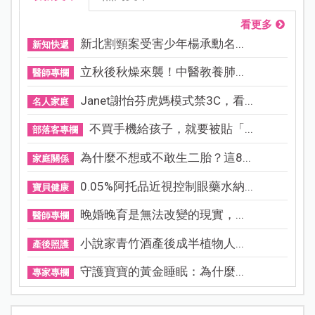
看更多
新北割頸案受害少年楊承勳名...
新知快遞
立秋後秋燥來襲！中醫教養肺...
醫師專欄
Janet謝怡芬虎媽模式禁3C，看...
名人家庭
不買手機給孩子，就要被貼「...
部落客專欄
為什麼不想或不敢生二胎？這8...
家庭關係
0.05%阿托品近視控制眼藥水納...
寶貝健康
晚婚晚育是無法改變的現實，...
醫師專欄
小說家青竹酒產後成半植物人...
產後照護
守護寶寶的黃金睡眠：為什麼...
專家專欄