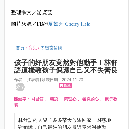
整理撰文／游資芸
圖片來源／FB@
夏如芝 Cherry Hsia
首頁
育兒
學習當爸媽
孩子的好朋友竟然對他動手！林舒
語這樣教孩子保護自己又不失善良
作者： 江睿毓 | 發表日期：2024-11-20
收藏
分享
關鍵字：
林舒語
、
霸凌
、
同理心
、
善良的心
、
親子教
養
林舒語的大兒子多多某天放學回家，困惑地
對她說，自己最好的朋友最近竟然對他動