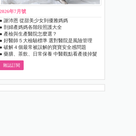
2026年7月號
● 謝沛恩 從甜美少女到優雅媽媽
● 剖婦產媽媽各階段照護大全
● 產檢與生產醫院怎麼選？
● 好醫師５大檢驗標準 選對醫院是風險管理
● 破解４個最常被誤解的寶寶安全感問題
● 藥膳、茶飲、日常保養 中醫觀點看產後掉髮
雜誌訂閱