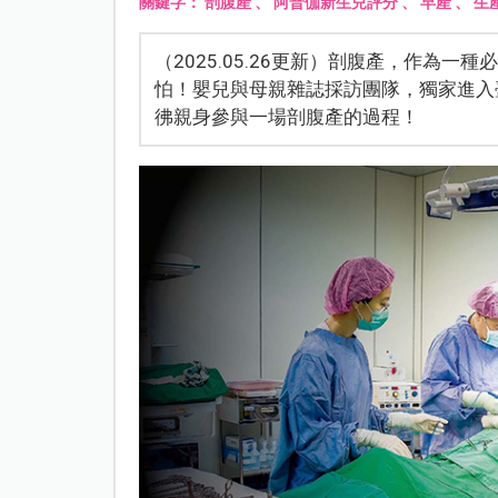
關鍵字：
剖腹產
、
阿普伽新生兒評分
、
早產
、
生
（2025.05.26更新）剖腹產，作為
怕！嬰兒與母親雜誌採訪團隊，獨家進入
彿親身參與一場剖腹產的過程！