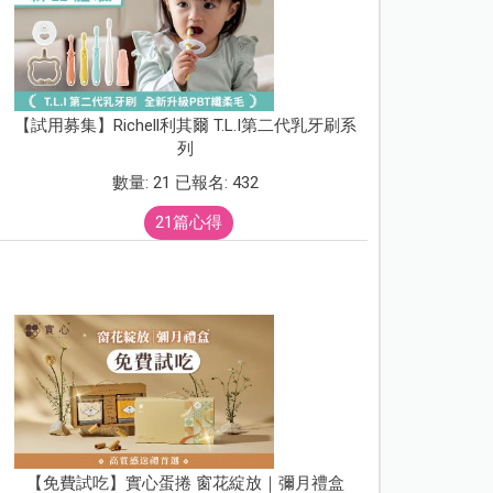
【試用募集】Richell利其爾 T.L.I第二代乳牙刷系
列
數量: 21 已報名: 432
21篇心得
【免費試吃】實心蛋捲 窗花綻放｜彌月禮盒