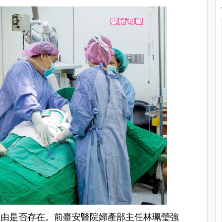
理由是否存在。前臺安醫院
婦產部主任
林珮瑩強