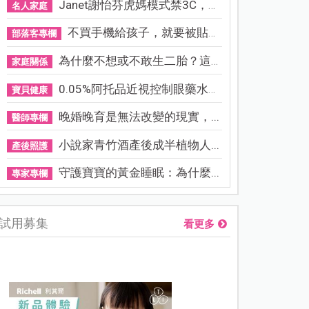
Janet謝怡芬虎媽模式禁3C，看...
名人家庭
不買手機給孩子，就要被貼「...
部落客專欄
為什麼不想或不敢生二胎？這8...
家庭關係
0.05%阿托品近視控制眼藥水納...
寶貝健康
晚婚晚育是無法改變的現實，...
醫師專欄
小說家青竹酒產後成半植物人...
產後照護
守護寶寶的黃金睡眠：為什麼...
專家專欄
試用募集
看更多