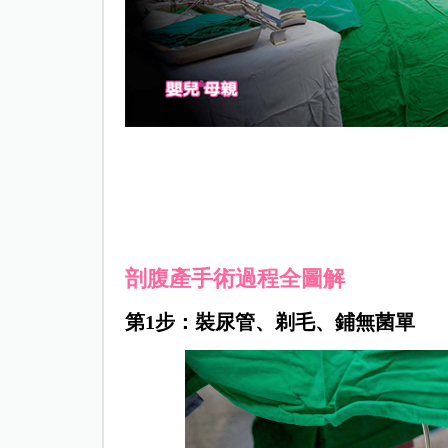
剖腹產手術過程全圖解
第1步：裝尿管、剃毛、鋪無菌單