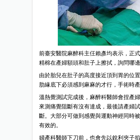
前臺安醫院麻醉科主仼賴彥均表示，正
精棉在產婦額頭和肚子上擦拭，詢問哪
由於胎兒在肚子的高度接近頂到胃的位
肋緣底下必須感到麻麻的才行，手術時
溫熱覺測試完成後，麻醉科醫師會捏產
來測痛覺阻斷有沒有達成，最後請產婦
斷。大部分可做到感覺與運動神經同時
有效的。
婦產科醫師下刀前，也會先以銳利夾子