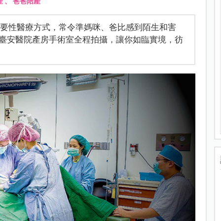
產
、
爸爸陪產
一種必要性醫療方式，常令準媽咪、爸比感到陌生和害
臺安醫院產房手術室全程拍攝，讓你如臨實境，彷