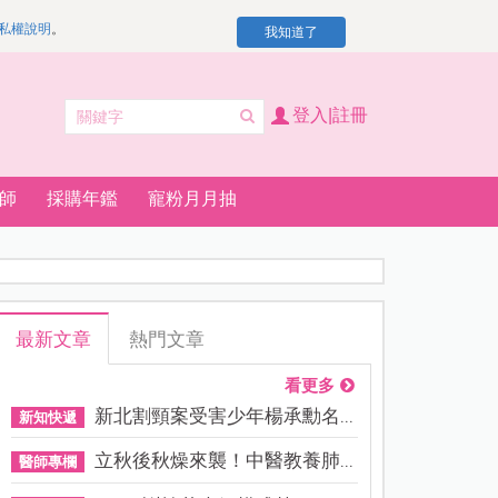
私權說明
。
我知道了
登入|註冊
師
採購年鑑
寵粉月月抽
最新文章
熱門文章
看更多
新北割頸案受害少年楊承勳名...
新知快遞
立秋後秋燥來襲！中醫教養肺...
醫師專欄