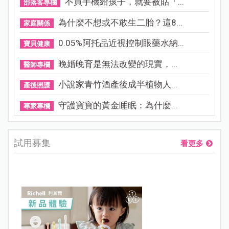
最新文章
熱門文章
看更多
新北割頸案受害少年楊承勳名...
新知快遞
立秋後秋燥來襲！中醫教養肺...
醫師專欄
Janet謝怡芬虎媽模式禁3C，看...
名人家庭
不買手機給孩子，就要被貼「...
部落客專欄
為什麼不想或不敢生二胎？這8...
家庭關係
0.05%阿托品近視控制眼藥水納...
寶貝健康
晚婚晚育是無法改變的現實，...
醫師專欄
小說家青竹酒產後成半植物人...
產後照護
守護寶寶的黃金睡眠：為什麼...
專家專欄