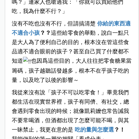
嗎？」連家人也嗆過我：「你就可以買給他們
吃，我為什麼不行？」
沒有不吃也沒有不行，但請搞清楚
你給的東西適
不適合小孩
？？
這些給零食的舉動，說白一點只
是大人為了便利自己的目的，根本沒在管這些食
品適不適合眼前的孩子？甚至自己買了什麼都不
知道
也因爲這些目的，大人往往把零食糖果當
籌碼，孩子越聽話發越多，根本不在乎孩子吃的
量，以及吃了以後的影響～
我從來沒有說「孩子不可以吃零食！」畢竟我們
都生活在現實世界裡，孩子有同儕、有社交，總
會遇到零食出現的時候；就像凱莉嬤也常告誡我
不要常喝酒，但酒都出現了怎麼可能不喝，與其
一昧禁止，我更在意的是
吃的量與怎麼選
？！