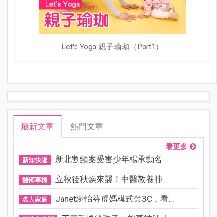
當丈夫穿上裙子：最美檢察官陳漢章妻子雪兒，陪伴老
公「做回自己」，教導孩子尊重每個人的不一樣
Let's Yoga 親子瑜珈（Part1）