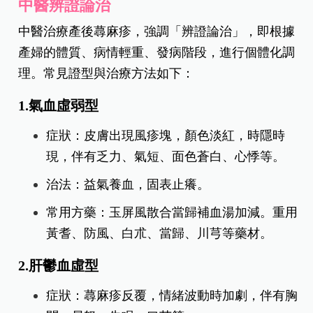
中醫辨證論治
中醫治療產後蕁麻疹，強調「辨證論治」，即根據
產婦的體質、病情輕重、發病階段，進行個體化調
理。常見證型與治療方法如下：
1.氣血虛弱型
症狀：皮膚出現風疹塊，顏色淡紅，時隱時
現，伴有乏力、氣短、面色蒼白、心悸等。
治法：益氣養血，固表止癢。
常用方藥：玉屏風散合當歸補血湯加減。重用
黃耆、防風、白朮、當歸、川芎等藥材。
2.肝鬱血虛型
症狀：蕁麻疹反覆，情緒波動時加劇，伴有胸