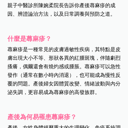
親子中醫診所陳婉柔院長告訴你產後蕁麻疹的成
因、辨證論治方法，以及日常調養與預防之道。
什麼是蕁麻疹？
蕁麻疹是一種常見的皮膚過敏性疾病，其特點是皮
膚出現大小不等、形狀各異的紅腫斑塊，伴隨劇烈
搔癢，偶爾還會有燒灼感或腫脹。蕁麻疹可以急性
發作（通常在數小時內消退），也可能成為慢性反
覆的問題。產後婦女因體質改變、情緒波動與內分
泌失調，更容易成為蕁麻疹的高發族群。
產後為何易罹患蕁麻疹？
產後，女性身體經歷重大的生理變化，免疫系統調