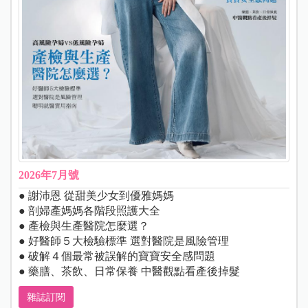
2026年7月號
● 謝沛恩 從甜美少女到優雅媽媽
● 剖婦產媽媽各階段照護大全
● 產檢與生產醫院怎麼選？
● 好醫師５大檢驗標準 選對醫院是風險管理
● 破解４個最常被誤解的寶寶安全感問題
● 藥膳、茶飲、日常保養 中醫觀點看產後掉髮
雜誌訂閱