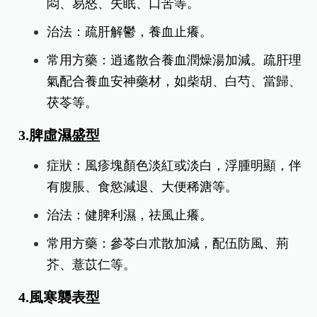
悶、易怒、失眠、口苦等。
治法：疏肝解鬱，養血止癢。
常用方藥：逍遙散合養血潤燥湯加減。疏肝理
氣配合養血安神藥材，如柴胡、白芍、當歸、
茯苓等。
3.脾虛濕盛型
症狀：風疹塊顏色淡紅或淡白，浮腫明顯，伴
有腹脹、食慾減退、大便稀溏等。
治法：健脾利濕，祛風止癢。
常用方藥：參苓白朮散加減，配伍防風、荊
芥、薏苡仁等。
4.風寒襲表型