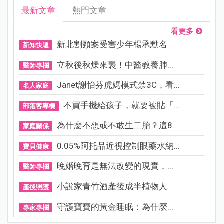
最新文章
熱門文章
看更多
新北割頸案受害少年楊承勳名...
新知快遞
立秋後秋燥來襲！中醫教養肺...
醫師專欄
Janet謝怡芬虎媽模式禁3C，看...
名人家庭
不買手機給孩子，就要被貼「...
部落客專欄
為什麼不想或不敢生二胎？這8...
家庭關係
0.05%阿托品近視控制眼藥水納...
寶貝健康
晚婚晚育是無法改變的現實，...
醫師專欄
小說家青竹酒產後成半植物人...
產後照護
守護寶寶的黃金睡眠：為什麼...
專家專欄