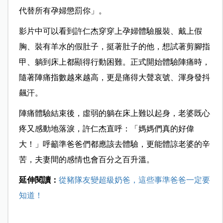
代替所有孕婦懲罰你」。
影片中可以看到許仁杰穿穿上孕婦體驗服裝、戴上假
胸、裝有羊水的假肚子，挺著肚子的他，想試著剪腳指
甲、躺到床上都顯得行動困難。正式開始體驗陣痛時，
隨著陣痛指數越來越高，更是痛得大聲哀號、渾身發抖
飆汗。
陣痛體驗結束後，虛弱的躺在床上難以起身，老婆既心
疼又感動地落淚，許仁杰直呼：「媽媽們真的好偉
大！」呼籲準爸爸們都應該去體驗，更能體諒老婆的辛
苦，夫妻間的感情也會百分之百升溫。
延伸閱讀：
從豬隊友變超級奶爸，這些事準爸爸一定要
知道！