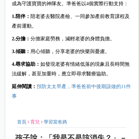
成為守護寶寶的神隊友。準爸爸以4個實際行動支持：
1.
陪伴：
陪老婆去醫院產檢、一同參加產前教育課程及
產前運動。
2.
分擔：
分擔家庭勞務，減輕老婆的身體負擔。
3.
傾聽：
用心傾聽，分享老婆的快樂與憂慮。
4.
尋求協助：
如發現老婆有情緒低落的現象且長時間無
法緩解，甚至加重時，應立即尋求醫療協助。
延伸閱讀：
預防太太早產，準爸爸前中後期該做的11件
事
首頁
育兒
學習當爸媽
孩子說：「我是不是該消失？」－