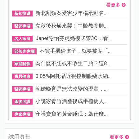
看更多
新北割頸案受害少年楊承勳名...
新知快遞
立秋後秋燥來襲！中醫教養肺...
醫師專欄
Janet謝怡芬虎媽模式禁3C，看...
名人家庭
不買手機給孩子，就要被貼「...
部落客專欄
為什麼不想或不敢生二胎？這8...
家庭關係
0.05%阿托品近視控制眼藥水納...
寶貝健康
晚婚晚育是無法改變的現實，...
醫師專欄
小說家青竹酒產後成半植物人...
產後照護
守護寶寶的黃金睡眠：為什麼...
專家專欄
試用募集
看更多