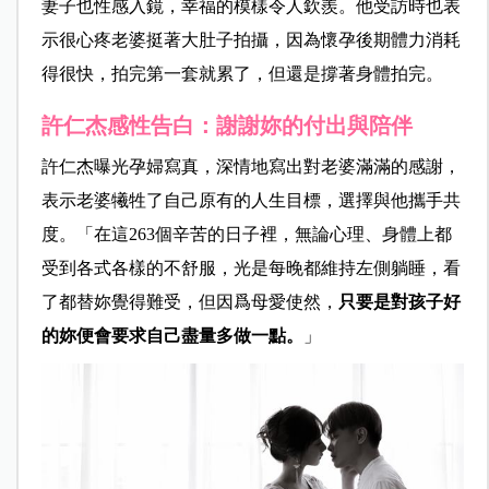
妻子也性感入鏡，幸福的模樣令人欽羨。他受訪時也表
示很心疼老婆挺著大肚子拍攝，因為懷孕後期體力消耗
得很快，拍完第一套就累了，但還是撐著身體拍完。
許仁杰感性告白：謝謝妳的付出與陪伴
許仁杰曝光孕婦寫真，深情地寫出對老婆滿滿的感謝，
表示老婆犧牲了自己原有的人生目標，選擇與他攜手共
度。「在這263個辛苦的日子裡，無論心理、身體上都
受到各式各樣的不舒服，光是每晚都維持左側躺睡，看
了都替妳覺得難受，但因爲母愛使然，
只要是對孩子好
的妳便會要求自己盡量多做一點。
」