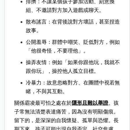
排擠：不讓某個孩子參加活動、刻意換
組、不邀請對方加入遊戲或聊天。
散布謠言：在背後說對方壞話，甚至捏造
故事。
公開羞辱：群體中嘲笑、貶低對方，例如
「他很奇怪，不要理他」。
操弄友情：例如「如果你跟他玩，我就不
跟你玩」，操控他人孤立目標。
冷暴力：故意忽略對方、在團體中視若無
睹，不與其互動。
關係霸凌最可怕之處在於
隱形且難以舉證
。孩
子常無法清楚表達痛苦，因為沒有明顯傷痕。
留下的，是深深的自我懷疑、孤單與恐懼。長
期下來，孩子可能出現自我否定、社交焦慮、