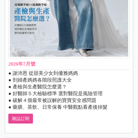
2026年7月號
● 謝沛恩 從甜美少女到優雅媽媽
● 剖婦產媽媽各階段照護大全
● 產檢與生產醫院怎麼選？
● 好醫師５大檢驗標準 選對醫院是風險管理
● 破解４個最常被誤解的寶寶安全感問題
● 藥膳、茶飲、日常保養 中醫觀點看產後掉髮
雜誌訂閱