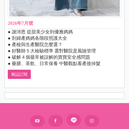
2026年7月號
● 謝沛恩 從甜美少女到優雅媽媽
● 剖婦產媽媽各階段照護大全
● 產檢與生產醫院怎麼選？
● 好醫師５大檢驗標準 選對醫院是風險管理
● 破解４個最常被誤解的寶寶安全感問題
● 藥膳、茶飲、日常保養 中醫觀點看產後掉髮
雜誌訂閱