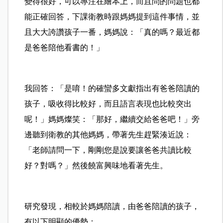
變得很好，可以專注在繪本上，而且問的問題也都
能正確回答
，
下課衛教時跟媽媽提到這件事情，並
且大大誇讚孩子一番，媽媽說：「真的嗎？最近都
是爸爸陪他看書的
！
」
我回答：「是唷！的確蠻多文獻指出有爸爸陪讀的
孩子，吸收得比較好，而且語言表現也比較突出
呢！」
媽媽燦笑：「那好，繼續交給爸爸吧
！
」
旁
邊聽到衛教的其他媽媽，帶著先生趕緊湊近說：
「老師請問一下，剛剛您是說要讓爸爸共讀比較
好？對嗎？」然後饒富興味地看著先生
。
研究發現，相較於媽媽陪讀，由爸爸陪讀的孩子，
有以下明顯的優勢：