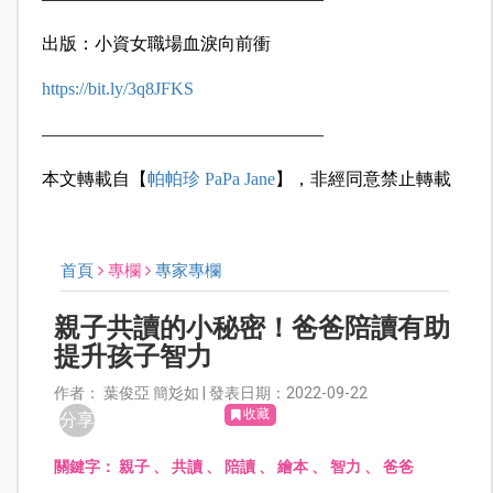
出版：小資女職場血淚向前衝
https://bit.ly/3q8JFKS
————————————————
本文轉載自【
帕帕珍 PaPa Jane
】，非經同意禁止轉載
首頁
專欄
專家專欄
親子共讀的小秘密！爸爸陪讀有助
提升孩子智力
作者： 葉俊亞 簡彣如 | 發表日期：2022-09-22
收藏
分享
關鍵字：
親子
、
共讀
、
陪讀
、
繪本
、
智力
、
爸爸