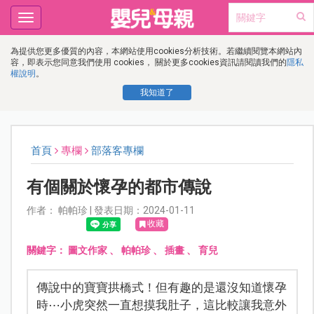
Toggle
navigation
為提供您更多優質的內容，本網站使用cookies分析技術。若繼續閱覽本網站內
容，即表示您同意我們使用 cookies， 關於更多cookies資訊請閱讀我們的
隱私
權說明
。
我知道了
首頁
專欄
部落客專欄
有個關於懷孕的都市傳說
作者： 帕帕珍 | 發表日期：2024-01-11
收藏
關鍵字：
圖文作家
、
帕帕珍
、
插畫
、
育兒
傳說中的寶寶拱橋式！但有趣的是還沒知道懷孕
時⋯小虎突然一直想摸我肚子，這比較讓我意外