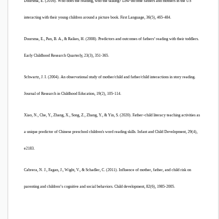
​Duursma, E. (2016). Who does the reading, who the talking? Low-income fathers and mothers in the US
interacting with their young children around a picture book. First Language, 36(5), 465-484.​
​Duursma, E., Pan, B. A., & Raikes, H. (2008). Predictors and outcomes of fathers’ reading with their toddlers.
Early Childhood Research Quarterly, 23(3), 351-365.​
​Schwartz, J. I. (2004). An observational study of mother/child and father/child interactions in story reading.
Journal of Research in Childhood Education, 19(2), 105-114.​
​Xiao, N., Che, Y., Zhang, X., Song, Z., Zhang, Y., & Yin, S. (2020). Father–child literacy teaching activities as
a unique predictor of Chinese preschool children's word reading skills. Infant and Child Development, 29(4),
e2183.​
​Cabrera, N. J., Fagan, J., Wight, V., & Schadler, C. (2011). Influence of mother, father, and child risk on
parenting and children’s cognitive and social behaviors. Child development, 82(6), 1985-2005.