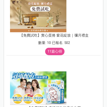
【免費試吃】實心蛋捲 窗花綻放｜彌月禮盒
數量: 10 已報名: 502
11篇心得