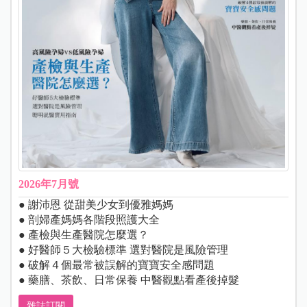
2026年7月號
● 謝沛恩 從甜美少女到優雅媽媽
● 剖婦產媽媽各階段照護大全
● 產檢與生產醫院怎麼選？
● 好醫師５大檢驗標準 選對醫院是風險管理
● 破解４個最常被誤解的寶寶安全感問題
● 藥膳、茶飲、日常保養 中醫觀點看產後掉髮
雜誌訂閱