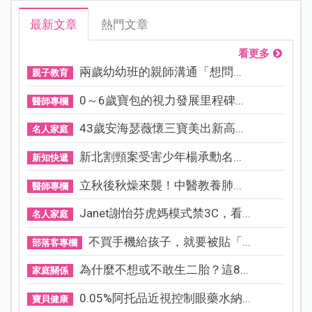
最新文章
熱門文章
看更多
兩歲幼幼班的親師溝通「想問...
親子教育
0～6歲寶包的視力發展里程碑...
醫師專欄
43歲安海瑟薇懷三寶美出新高...
名人家庭
新北割頸案受害少年楊承勳名...
新知快遞
立秋後秋燥來襲！中醫教養肺...
醫師專欄
Janet謝怡芬虎媽模式禁3C，看...
名人家庭
不買手機給孩子，就要被貼「...
部落客專欄
為什麼不想或不敢生二胎？這8...
家庭關係
0.05%阿托品近視控制眼藥水納...
寶貝健康