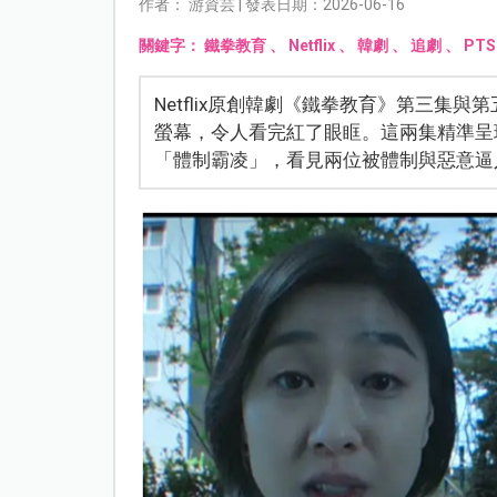
作者： 游資芸 | 發表日期：2026-06-16
關鍵字：
鐵拳教育
、
Netflix
、
韓劇
、
追劇
、
PTS
Netflix原創韓劇《鐵拳教育》第三集
螢幕，令人看完紅了眼眶。這兩集精準呈
「體制霸凌」，看見兩位被體制與惡意逼