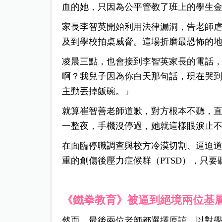
血的她，只因為公平管教了班上的學生
家長李智英開始利用法律漏洞，告老師
及到學校拍桌威脅。這場折磨最恐怖的
凌晨三點，也會接到李智英家長的電話
啊？我兒子因為你白天那句話，現在哭
主動丟掉飯碗。」
就算崔智善老師道歉，對方根本不聽，
一整夜，手機沒停過，她就這樣眼淚止
在面臨停職調查與校方冷漠切割、逼迫
重的創傷後壓力症候群（PTSD），只
《鐵拳教育》被逼到絕境兩位基
然而，最後兩位老師都選擇原諒，以對