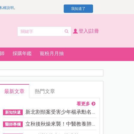
私權說明
。
我知道了
登入|註冊
師
採購年鑑
寵粉月月抽
最新文章
熱門文章
看更多
新北割頸案受害少年楊承勳名...
新知快遞
立秋後秋燥來襲！中醫教養肺...
醫師專欄