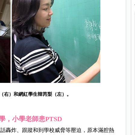
（右）和網紅學生韓芮梨（左）。
學，小學老師患PTSD
電話轟炸、跟蹤和到學校威脅等壓迫，原本滿腔熱