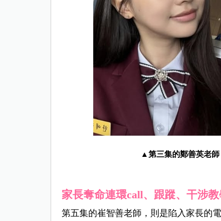
▲第三集的鄭善英老師
家長奪命連環call、跟蹤、干涉教
第五集的崔智善老師，則是陷入家長的