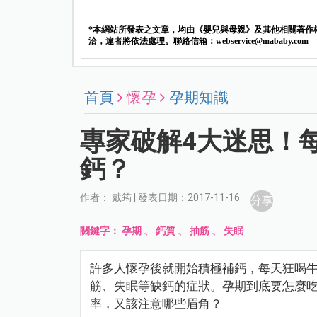
*本網站所發表之文章，均由《嬰兒與母親》及其他相關著作
洽，違者將依法處理。聯絡信箱：
webservice@mababy.com
首頁
懷孕
孕期知識
專家破解4大迷思！
鈣？
作者： 戴筠 | 發表日期：2017-11-16
分享
關鍵字：
孕期
、
鈣質
、
抽筋
、
失眠
許多人懷孕後就開始積極補鈣，每天狂喝
筋、失眠等缺鈣的症狀。孕期到底要怎麼
率，又該注意哪些眉角？