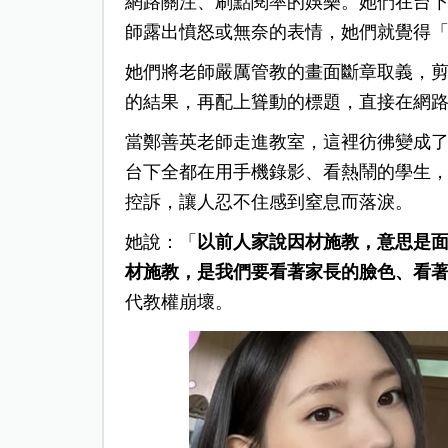
網路關注、刷點閱率的娛樂。她們在台
師露出憤怒或無奈的表情，她們就覺得
她們將老師嚴厲管教的畫面斷章取義，
的結果，再配上聳動的標題，直接在網
當鄭善英老師走進教室，這裡彷彿變成
台下全都在用手機錄影、看熱鬧的學生
控訴，讓人忍不住感到窒息而落淚。
她說：「
以前人家說因材施教，意思是
材施教，是我們要看著家長的臉色、看
代教權崩壞。