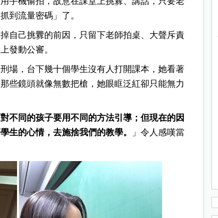
下用手機偷拍，故意在課堂上挑釁、講話，只要老
「抓到流量密碼」了。
剪掉自己挑釁的前因，只留下老師拍桌、大聲斥責
路上發動公審。
了刑場，台下幾十個學生沒有人打開課本，她看著
，那些鏡頭就像無數把槍，她眼眶泛紅卻只能無力
面對不同的孩子要用不同的方法引導；但現在的因
著學生的心情，去施捨我們的教學。
」令人感嘆當