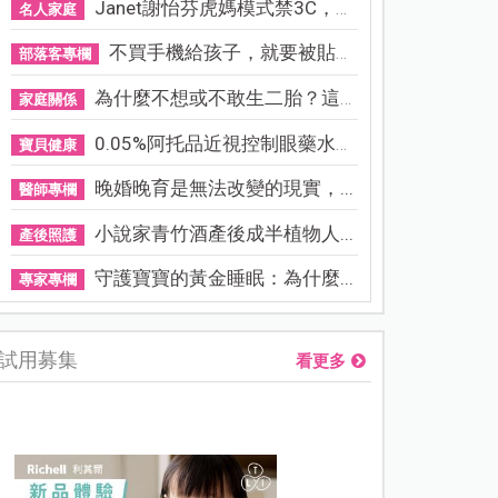
Janet謝怡芬虎媽模式禁3C，看...
名人家庭
不買手機給孩子，就要被貼「...
部落客專欄
為什麼不想或不敢生二胎？這8...
家庭關係
0.05%阿托品近視控制眼藥水納...
寶貝健康
晚婚晚育是無法改變的現實，...
醫師專欄
小說家青竹酒產後成半植物人...
產後照護
守護寶寶的黃金睡眠：為什麼...
專家專欄
試用募集
看更多