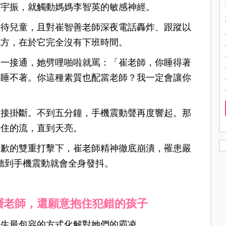
金宇振，就觸動媽媽李智英的敏感神經。
虐待兒童，且對崔智善老師深夜電話轟炸、跟蹤以
地方，在於它完全沒有下班時間。
，一接通，她劈哩啪啦就罵：「崔老師，你睡得著
到睡不著。你這種素質也配當老師？我一定會讓你
直接掛斷。不到五分鐘，手機震動聲再度響起。那
不住的流，直到天亮。
道歉的雙重打擊下，崔老師精神徹底崩潰，罹患嚴
要聽到手機震動就會全身發抖。
層老師，還願意抱住犯錯的孩子
學生最包容的方式化解對她們的霸凌。