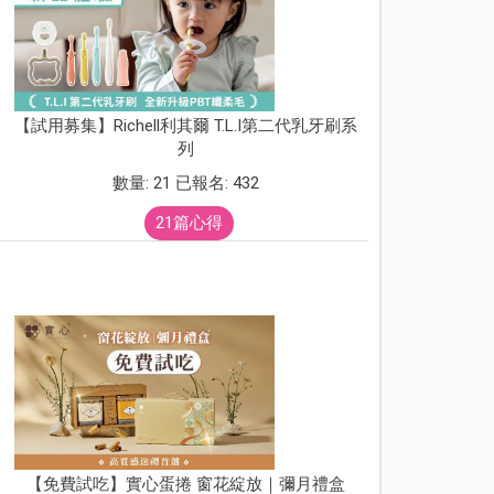
【試用募集】Richell利其爾 T.L.I第二代乳牙刷系
列
數量: 21 已報名: 432
21篇心得
【免費試吃】實心蛋捲 窗花綻放｜彌月禮盒