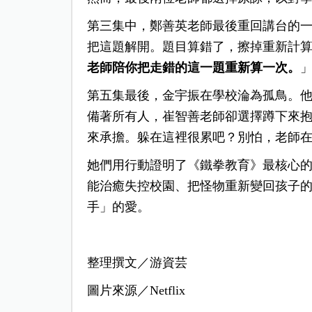
第三集中，鄭善英老師最後重回講台的
把這題解開。題目算錯了，擦掉重新計
老師陪你把走錯的這一題重新算一次。
第五集最後，金宇振在學校淪為孤鳥。
備著所有人，崔智善老師卻選擇蹲下來
來承擔。躲在這裡很累吧？別怕，老師
她們用行動證明了《鐵拳教育》最核心
能治癒失控校園、把怪物重新變回孩子
手」的愛。
整理撰文／游資芸
圖片來源／Netflix