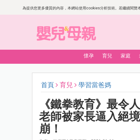
為提供您更多優質的內容，本網站使用cookies分析技術。若繼續閱覽本網
懷孕
育兒
家庭
首頁
育兒
學習當爸媽
《鐵拳教育》最令
老師被家長逼入絕
崩！