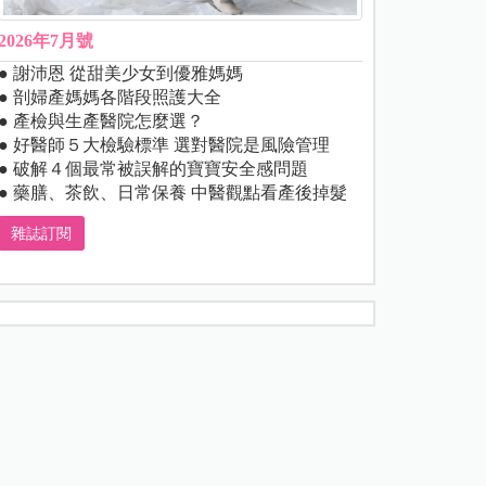
2026年7月號
● 謝沛恩 從甜美少女到優雅媽媽
● 剖婦產媽媽各階段照護大全
● 產檢與生產醫院怎麼選？
● 好醫師５大檢驗標準 選對醫院是風險管理
● 破解４個最常被誤解的寶寶安全感問題
● 藥膳、茶飲、日常保養 中醫觀點看產後掉髮
雜誌訂閱