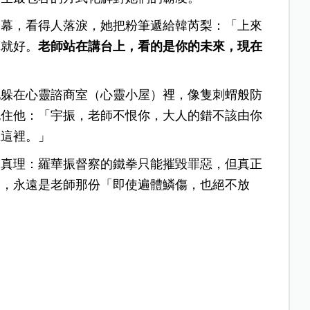
一幕，看得人落淚，她把粉筆遞給韓芮梨：「上來
算就好。
老師站在講台上，看的是你的未來，現在
」
他躲在心靈諮商室（心靈小屋）裡，像隻刺蝟般防
抱住他：「宇振，老師不恨你，大人的錯不該由你
在這裡。」
的真理：羅華振督察的鐵拳只能摧毀罪惡，但真正
的，永遠是老師那份「即使遍體鱗傷，也絕不放