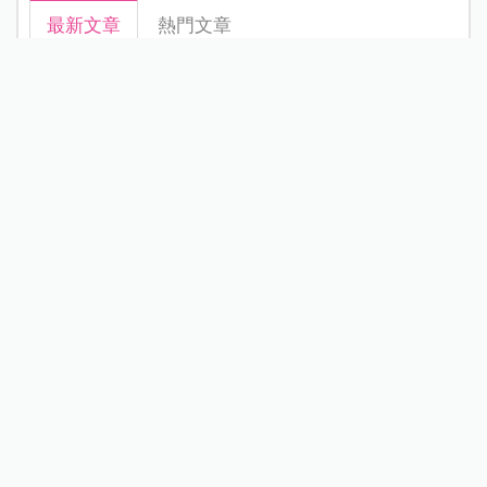
最新文章
熱門文章
看更多
新北割頸案受害少年楊承勳名...
新知快遞
立秋後秋燥來襲！中醫教養肺...
醫師專欄
Janet謝怡芬虎媽模式禁3C，看...
名人家庭
不買手機給孩子，就要被貼「...
部落客專欄
為什麼不想或不敢生二胎？這8...
家庭關係
0.05%阿托品近視控制眼藥水納...
寶貝健康
晚婚晚育是無法改變的現實，...
醫師專欄
小說家青竹酒產後成半植物人...
產後照護
守護寶寶的黃金睡眠：為什麼...
專家專欄