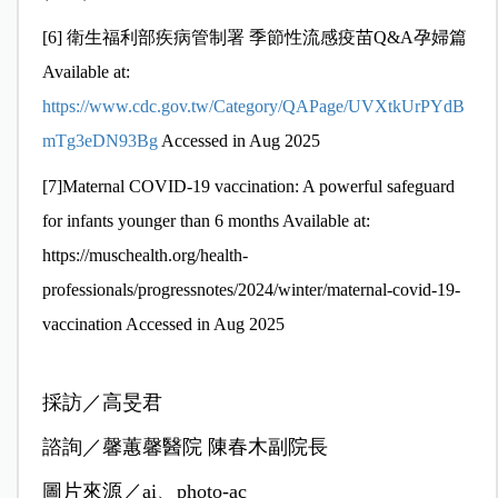
[6]
衛生福利部疾病管制署 季節性流感疫苗Q&A孕婦篇
Available at:
https://www.cdc.gov.tw/Category/QAPage/UVXtkUrPYdB
mTg3eDN93Bg
Accessed in Aug 2025
[7]
Maternal COVID-19 vaccination: A powerful safeguard
for infants younger than 6 months Available at:
https://muschealth.org/health-
professionals/progressnotes/2024/winter/maternal-covid-19-
vaccination Accessed in Aug 2025
採訪／高旻君
諮詢／馨蕙馨醫院 陳春木副院長
圖片來源／ai、photo-ac