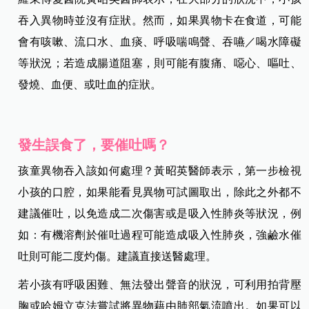
吞入異物時並沒有症狀。然而，如果異物卡在食道，可能
會有咳嗽、流口水、血痰、呼吸喘鳴聲、吞嚥／喝水障礙
等狀況；若造成腸道阻塞，則可能有腹痛、噁心、嘔吐、
發燒、血便、或吐血的症狀。
發生誤食了，要催吐嗎？
孩童異物吞入該如何處理？黃昭英醫師表示，第一步檢視
小孩的口腔，如果能看見異物可試圖取出，除此之外都不
建議催吐，以免造成二次傷害或是吸入性肺炎等狀況，例
如：有機溶劑於催吐過程可能造成吸入性肺炎，強鹼水催
吐則可能二度灼傷。建議直接送醫處理。
若小孩有呼吸困難、無法發出聲音的狀況，可利用拍背壓
胸或哈姆立克法嘗試將異物藉由肺部氣流噴出。如果可以