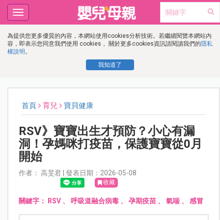
Toggle
navigation
為提供您更多優質的內容，本網站使用cookies分析技術。若繼續閱覽本網站內
容，即表示您同意我們使用 cookies， 關於更多cookies資訊請閱讀我們的
隱私
權說明
。
我知道了
首頁
育兒
寶貝健康
RSV》寶寶出生才預防？小心有漏
洞！孕媽咪打疫苗，保護寶寶從0月
開始
作者： 高旻君 | 發表日期：2026-05-08
收藏
關鍵字：
RSV
、
呼吸道融合病毒
、
孕期疫苗
、
氣喘
、
感冒