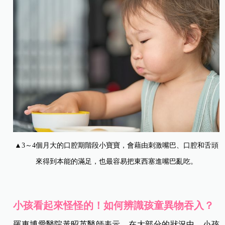
▲3～4個月大的口腔期階段小寶寶，會藉由刺激嘴巴、口腔和舌頭
來得到本能的滿足，也最容易把東西塞進嘴巴亂吃。
小孩看起來怪怪的！如何辨識孩童異物吞入？
羅東博愛醫院黃昭英醫師表示，在大部分的狀況中，小孩