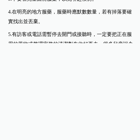
4.在明亮的地方服藥，服藥時應默數數量，若有掉落要確
實找出並丟棄。
5.有訪客或電話需暫停去開門或接聽時，一定要把正在服
用的藥物或整理家務的清潔劑先收好再去，很多兒童誤食
都是在這時候發生。
6.兒童用藥由於氣味芳香，也應放在安全處，每次只倒出
該餐必須劑量即放回原處。
7.過期未用完的藥物應確實依照藥物回收管道丟棄。
8.環境清潔用品或殺蟲劑應集中收納在加鎖的櫥櫃中。
9.絕對不要用任何食品容器分裝有毒的液體或粉末，許多
端午節前後誤食強烈鹼粽水引起食道灼傷的例子，常常是
是這樣發生的。