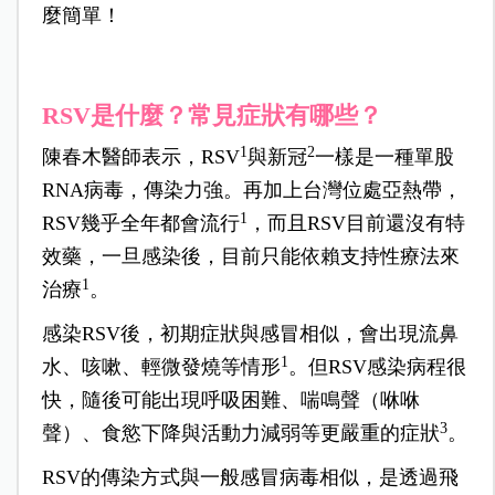
麼簡單！
RSV是什麼？常見症狀有哪些？
1
2
陳春木醫師表示，RSV
與新冠
一樣是一種單股
RNA病毒，傳染力強。再加上台灣位處亞熱帶，
1
RSV幾乎全年都會流行
，而且RSV目前還沒有特
效藥，一旦感染後，目前只能依賴支持性療法來
1
治療
。
感染RSV後，初期症狀與感冒相似，會出現流鼻
1
水、咳嗽、輕微發燒等情形
。但RSV感染病程很
快，隨後可能出現呼吸困難、喘鳴聲（咻咻
3
聲）、食慾下降與活動力減弱等更嚴重的症狀
。
RSV
的傳染方式與一般感冒病毒相似，是透過飛