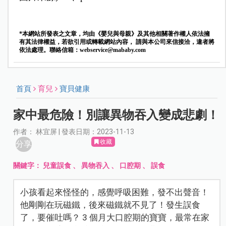
*本網站所發表之文章，均由《嬰兒與母親》及其他相關著作權人依法擁
有其法律權益，若欲引用或轉載網站內容， 請與本公司來信接洽，違者將
依法處理。聯絡信箱：
webservice@mababy.com
首頁
育兒
寶貝健康
家中最危險！別讓異物吞入變成悲劇！
作者： 林宜屏 | 發表日期：2023-11-13
收藏
分享
關鍵字：
兒童誤食
、
異物吞入
、
口腔期
、
誤食
小孩看起來怪怪的，感覺呼吸困難，發不出聲音！
他剛剛在玩磁鐵，後來磁鐵就不見了！發生誤食
了，要催吐嗎？ 3 個月大口腔期的寶寶，最常在家