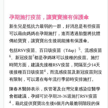
孕期施打疫苗，讓寶寶擁有保護傘
新生兒是抵抗力最弱的一群，好消息是有些疫苗
可以藉由媽媽在孕期施打，進而透過胎盤將抗體
傳給寶寶，讓寶寶出生後就能擁有保護傘。
5
包括RSV疫苗、百日咳疫苗（Tdap）
、流感疫苗
6
7
、新冠疫苗
都是孕媽咪可以接種的疫苗。施打
時間方面，建議先接種RSV疫苗，間隔至少14天
4
後接種百日咳疫苗
，而流感疫苗及新冠疫苗則沒
有限制，可以選在每年流行季節時安排施打。
陳春木醫師表示，疾管署及台灣兒童感染症醫學
會都建議，孕婦
可於孕期28-36週施打
RSV疫苗
4
，
藉此提供寶寶出生後6個月內最脆弱階段的保