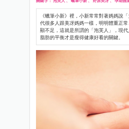
關鍵字：
泡芙人
、
蠟筆小新
、
野原美冴
、
孕期體
《蠟筆小新》裡，小新常常對著媽媽說「
代很多人跟美冴媽媽一樣，明明體重正常
顯不足，這就是所謂的「泡芙人」，現代
脂肪的平衡才是瘦得健康好看的關鍵。