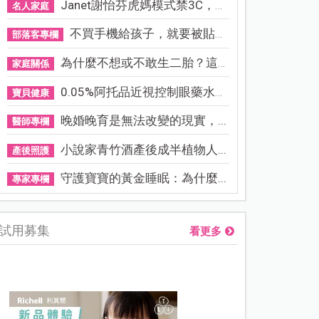
Janet謝怡芬虎媽模式禁3C，看...
名人家庭
不買手機給孩子，就要被貼「...
部落客專欄
為什麼不想或不敢生二胎？這8...
家庭關係
0.05%阿托品近視控制眼藥水納...
寶貝健康
晚婚晚育是無法改變的現實，...
醫師專欄
小說家青竹酒產後成半植物人...
產後照護
守護寶寶的黃金睡眠：為什麼...
專家專欄
試用募集
看更多