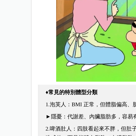
♦常見的特別體型分類
1.泡芙人：
BMI 正常，但體脂偏高
►隱憂：代謝差、內臟脂肪多，容易
2.啤酒肚人：
四肢看起來不胖，但肚