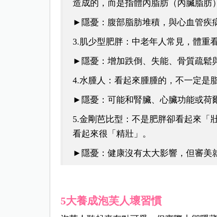
造成的，而是指體內脂肪（內臟脂肪
►隱憂：腹部脂肪堆積，與心血管疾
3.肌少型肥胖：
中老年人常見，體重
►隱憂：增加跌倒、失能、骨質疏鬆
4.水腫人：
看起來腫腫的，不一定是
►隱憂：可能和腎臟、心臟功能或荷
5.金剛芭比型：不是肥胖卻看起來「
看起來很「精壯」。
►隱憂：健康沒有太大影響，但審美
5大養成泡芙人壞習慣