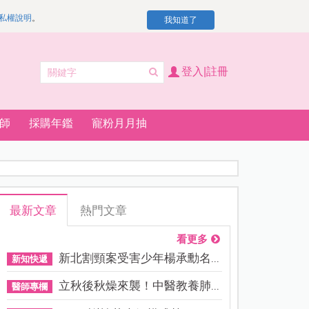
私權說明
。
我知道了
登入|註冊
師
採購年鑑
寵粉月月抽
最新文章
熱門文章
看更多
新北割頸案受害少年楊承勳名...
新知快遞
立秋後秋燥來襲！中醫教養肺...
醫師專欄