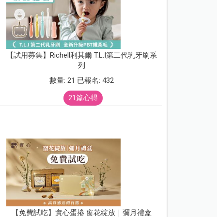
【試用募集】Richell利其爾 T.L.I第二代乳牙刷系
列
數量: 21 已報名: 432
21篇心得
【免費試吃】實心蛋捲 窗花綻放｜彌月禮盒