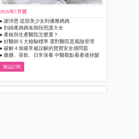
2026年7月號
● 謝沛恩 從甜美少女到優雅媽媽
● 剖婦產媽媽各階段照護大全
● 產檢與生產醫院怎麼選？
● 好醫師５大檢驗標準 選對醫院是風險管理
● 破解４個最常被誤解的寶寶安全感問題
● 藥膳、茶飲、日常保養 中醫觀點看產後掉髮
雜誌訂閱